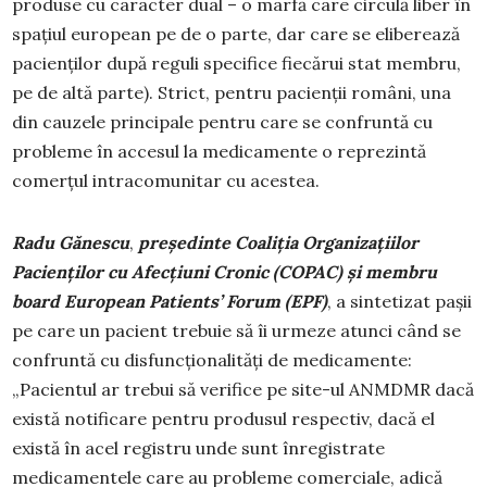
produse cu caracter dual – o marfă care circulă liber în
spațiul european pe de o parte, dar care se eliberează
pacienților după reguli specifice fiecărui stat membru,
pe de altă parte). Strict, pentru pacienții români, una
din cauzele principale pentru care se confruntă cu
probleme în accesul la medicamente o reprezintă
comerțul intracomunitar cu acestea.
Radu Gănescu
,
președinte Coaliția Organizațiilor
Pacienților cu Afecțiuni Cronic (COPAC) și membru
board European Patients’ Forum (EPF)
, a sintetizat pașii
pe care un pacient trebuie să îi urmeze atunci când se
confruntă cu disfuncționalități de medicamente:
„Pacientul ar trebui să verifice pe site-ul ANMDMR dacă
există notificare pentru produsul respectiv, dacă el
există în acel registru unde sunt înregistrate
medicamentele care au probleme comerciale, adică