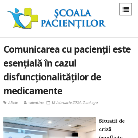
Comunicarea cu pacienții este
esențială în cazul
disfuncționalităților de
medicamente
Altele
valentina
15 februarie 2024, 2 ani ago
Situații de
criză
(conflicte