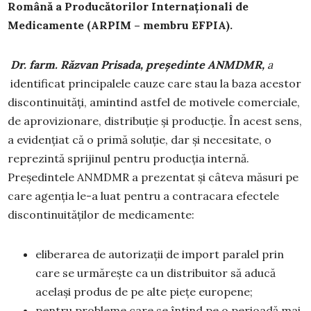
Română a Producătorilor Internaționali de
Medicamente (ARPIM – membru EFPIA).
Dr. farm. Răzvan Prisada, președinte ANMDMR,
a
identificat principalele cauze care stau la baza acestor
discontinuități, amintind astfel de motivele comerciale,
de aprovizionare, distribuție și producție. În acest sens,
a evidențiat că o primă soluție, dar și necesitate, o
reprezintă sprijinul pentru producția internă.
Președintele ANMDMR a prezentat și câteva măsuri pe
care agenția le-a luat pentru a contracara efectele
discontinuităților de medicamente:
eliberarea de autorizații de import paralel prin
care se urmărește ca un distribuitor să aducă
același produs de pe alte piețe europene;
pentru probleme care se întind pe o perioadă mai