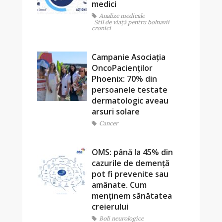
medici
Analize medicale
Stil de viaţă pentru bolnavii
cronici
Campanie Asociația
OncoPacienților
Phoenix: 70% din
persoanele testate
dermatologic aveau
arsuri solare
Cancer
OMS: până la 45% din
cazurile de demență
pot fi prevenite sau
amânate. Cum
menținem sănătatea
creierului
Boli neurologice