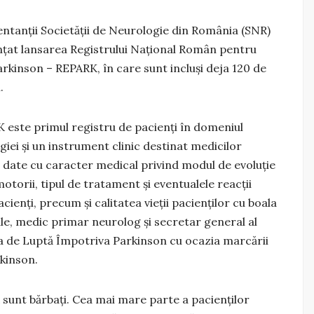
ntanții Societăţii de Neurologie din România (SNR)
ţat lansarea Registrului Naţional Român pentru
arkinson – REPARK, în care sunt incluși deja 120 de
.
 este primul registru de pacienți în domeniul
iei și un instrument clinic destinat medicilor
za date cu caracter medical privind modul de evoluție
otorii, tipul de tratament și eventualele reacții
ienți, precum și calitatea vieții pacienților cu boala
ile, medic primar neurolog şi secretar general al
ia de Luptă Împotriva Parkinson cu ocazia marcării
rkinson.
 sunt bărbaţi. Cea mai mare parte a pacienţilor