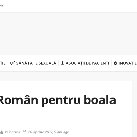
ct
ȚIE
SĂNĂTATE SEXUALĂ
ASOCIAȚII DE PACIENȚI
INOVAȚIE
 Român pentru boala
valentina
20 aprilie 2017, 9 ani ago