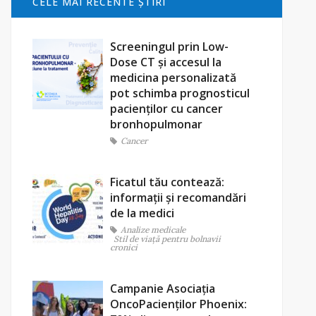
CELE MAI RECENTE ŞTIRI
Screeningul prin Low-
Dose CT și accesul la
medicina personalizată
pot schimba prognosticul
pacienților cu cancer
bronhopulmonar
Cancer
Ficatul tău contează:
informații și recomandări
de la medici
Analize medicale
Stil de viaţă pentru bolnavii
cronici
Campanie Asociația
OncoPacienților Phoenix: