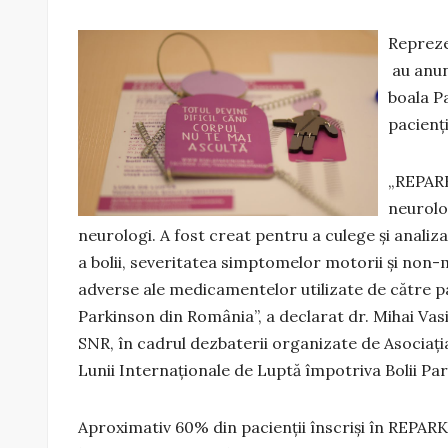
Repreze
au anun
boala P
pacienți
„REPARK
neurolog
neurologi. A fost creat pentru a culege și anali
a bolii, severitatea simptomelor motorii și non-m
adverse ale medicamentelor utilizate de către pac
Parkinson din România”, a declarat dr. Mihai Vas
SNR, în cadrul dezbaterii organizate de Asociaț
Lunii Internaționale de Luptă împotriva Bolii Pa
Aproximativ 60% din pacienţii înscrişi în REPARK