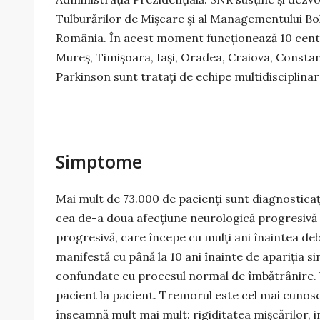
Tulburărilor de Mișcare și al Managementului Boli
România. În acest moment funcţionează 10 centre
Mureș, Timișoara, Iași, Oradea, Craiova, Constanța
Parkinson sunt trataţi de echipe multidisciplinar
Simptome
Mai mult de 73.000 de pacienţi sunt diagnostica
cea de-a doua afecţiune neurologică progresivă 
progresivă, care începe cu mulţi ani înaintea debu
manifestă cu până la 10 ani înainte de apariţia 
confundate cu procesul normal de îmbătrânire. Vi
pacient la pacient. Tremorul este cel mai cunosc
înseamnă mult mai mult: rigiditatea mişcărilor, in