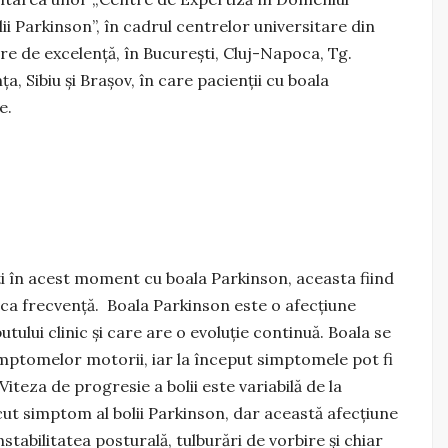
i Parkinson”, în cadrul centrelor universitare din
 de excelenţă, în București, Cluj-Napoca, Tg.
, Sibiu şi Brașov, în care pacienţii cu boala
e.
ţi în acest moment cu boala Parkinson, aceasta fiind
ca frecvenţă. Boala Parkinson este o afecţiune
tului clinic şi care are o evoluţie continuă. Boala se
simptomelor motorii, iar la început simptomele pot fi
teza de progresie a bolii este variabilă de la
ut simptom al bolii Parkinson, dar această afecţiune
stabilitatea posturală, tulburări de vorbire şi chiar