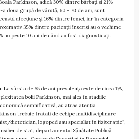
Boala Parkinson, adică 30% dintre bărbaţi şi 21%
e-a doua grupă de vârstă, 60 – 70 de ani, sunt
eastă afecţiune şi 16% dintre femei, iar în categoria
proximativ 35% dintre pacienţii înscrişi au o vechime
30% au peste 10 ani de când au fost diagnosticaţi.
. La vârsta de 65 de ani prevalenţa este de circa 1%,
lexitatea bolii Parkinson, mai ales în stadiile
economică semnificativă, au atras atenția
rkinson trebuie tratați de echipe multidisciplinare
st/dietetician, logoped sau specialist în fiziterapie”,
onsilier de stat, departamentul Sănătate Publică,
voltarea unor „Centre de Expertiză în Domeniul