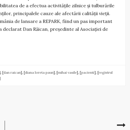
ilitatea de a efectua activităţile zilnice şi tulburările
lor, principalele cauze ale afectării calității vieții.
România de lansare a REPARK, fiind un pas important
a declarat Dan Răican, preşedinte al Asociaţiei de
], [
dan raican
], [
diana loreta paun
], [
mihai vasile
], [
pacienti
], [
registrul
]