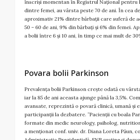
înscrişi momentan în Registrul Naţional pentru 
dintre femei, au vârsta peste 70 de ani. În cea d
aproximativ 21% dintre bărbaţii care suferă de ac
50 – 60 de ani, 9% din bărbaţi şi 6% din femei. A
a bolii între 6 și 10 ani, în timp ce mai mult de 
Povara bolii Parkinson
Prevalenţa bolii Parkinson creşte odată cu vârsta
iar la 85 de ani aceasta ajunge până la 3,5%. Comp
avansate, reprezintă o povară clinică, umană şi 
participanții la dezbatere. ”Pacienții cu boala Pa
formate din medic neurology, psiholog, nutritioni
a menționat conf. univ. dr. Diana Loreta Păun, c
Administraţia Prezidenţială. SNR susține şi dez