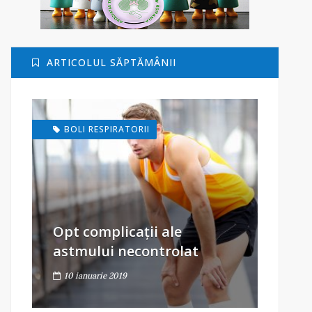
ARTICOLUL SĂPTĂMÂNII
BOLI RESPIRATORII
Opt complicații ale
astmului necontrolat
10 ianuarie 2019