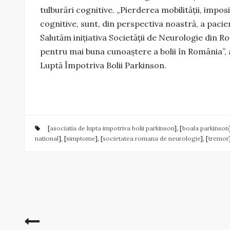
tulburări cognitive. „Pierderea mobilităţii, imposib
cognitive, sunt, din perspectiva noastră, a pacienţi
Salutăm iniţiativa Societăţii de Neurologie din 
pentru mai buna cunoaştere a bolii în România”, 
Luptă Împotriva Bolii Parkinson.
[
asociatia de lupta impotriva bolii parkinson
], [
boala parkinson
national
], [
simptome
], [
societatea romana de neurologie
], [
tremor