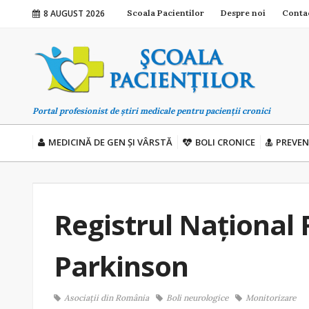
8 AUGUST 2026
Scoala Pacientilor
Despre noi
Conta
Portal profesionist de știri medicale pentru pacienții cronici
MEDICINĂ DE GEN ȘI VÂRSTĂ
BOLI CRONICE
PREVEN
Registrul Naţional
Parkinson
Asociații din România
Boli neurologice
Monitorizare