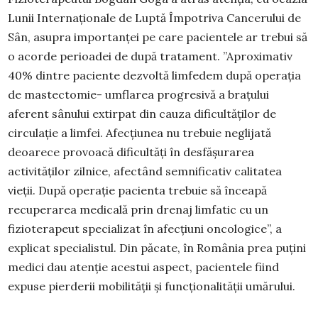
Lunii Internaționale de Luptă Împotriva Cancerului de
Sân, asupra importanței pe care pacientele ar trebui să
o acorde perioadei de după tratament. ”Aproximativ
40% dintre paciente dezvoltă limfedem după operația
de mastectomie- umflarea progresivă a brațului
aferent sânului extirpat din cauza dificultăților de
circulație a limfei. Afecțiunea nu trebuie neglijată
deoarece provoacă dificultăți în desfășurarea
activităților zilnice, afectând semnificativ calitatea
vieții. După operație pacienta trebuie să înceapă
recuperarea medicală prin drenaj limfatic cu un
fizioterapeut specializat în afecțiuni oncologice”, a
explicat specialistul. Din păcate, în România prea puțini
medici dau atenție acestui aspect, pacientele fiind
expuse pierderii mobilității și funcționalității umărului.