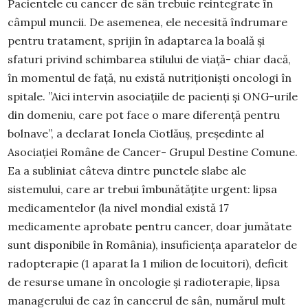
Pacientele cu cancer de sân trebuie reintegrate în
câmpul muncii. De asemenea, ele necesită îndrumare
pentru tratament, sprijin în adaptarea la boală și
sfaturi privind schimbarea stilului de viață- chiar dacă,
în momentul de față, nu există nutriționiști oncologi în
spitale. ”Aici intervin asociațiile de pacienți și ONG-urile
din domeniu, care pot face o mare diferență pentru
bolnave”, a declarat Ionela Ciotlăuș, președinte al
Asociației Române de Cancer- Grupul Destine Comune.
Ea a subliniat câteva dintre punctele slabe ale
sistemului, care ar trebui îmbunătățite urgent: lipsa
medicamentelor (la nivel mondial există 17
medicamente aprobate pentru cancer, doar jumătate
sunt disponibile în România), insuficiența aparatelor de
radopterapie (1 aparat la 1 milion de locuitori), deficit
de resurse umane în oncologie și radioterapie, lipsa
managerului de caz în cancerul de sân, numărul mult