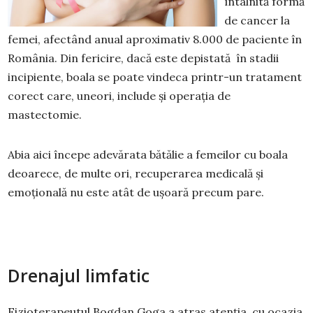
întâlnită formă
de cancer la
femei, afectând anual aproximativ 8.000 de paciente în
România. Din fericire, dacă este depistată în stadii
incipiente, boala se poate vindeca printr-un tratament
corect care, uneori, include și operația de
mastectomie.
Abia aici începe adevărata bătălie a femeilor cu boala
deoarece, de multe ori, recuperarea medicală și
emoțională nu este atât de ușoară precum pare.
Drenajul limfatic
Fizioterapeutul Bogdan Goga a atras atenția, cu ocazia