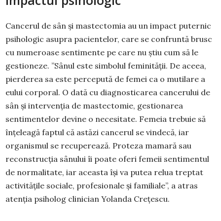
Impactul psihologic
Cancerul de sân și mastectomia au un impact puternic
psihologic asupra pacientelor, care se confruntă brusc
cu numeroase sentimente pe care nu știu cum să le
gestioneze. ”Sânul este simbolul feminității. De aceea,
pierderea sa este percepută de femei ca o mutilare a
eului corporal. O dată cu diagnosticarea cancerului de
sân și intervenția de mastectomie, gestionarea
sentimentelor devine o necesitate. Femeia trebuie să
înțeleagă faptul că astăzi cancerul se vindecă, iar
organismul se recuperează. Proteza mamară sau
reconstrucția sânului îi poate oferi femeii sentimentul
de normalitate, iar aceasta își va putea relua treptat
activitățile sociale, profesionale și familiale”, a atras
atenția psiholog clinician Yolanda Crețescu.