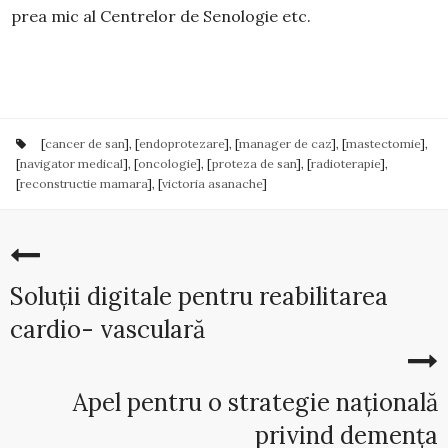
prea mic al Centrelor de Senologie etc.
[
cancer de san
], [
endoprotezare
], [
manager de caz
], [
mastectomie
],
[
navigator medical
], [
oncologie
], [
proteza de san
], [
radioterapie
],
[
reconstructie mamara
], [
victoria asanache
]
Soluții digitale pentru reabilitarea
cardio- vasculară
Apel pentru o strategie națională
privind demența