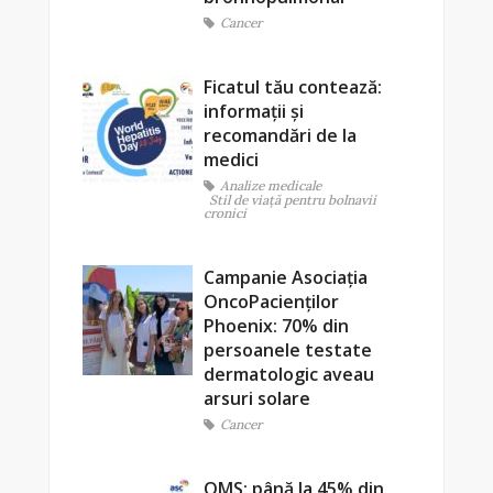
Cancer
Ficatul tău contează:
informații și
recomandări de la
medici
Analize medicale
Stil de viaţă pentru bolnavii
cronici
Campanie Asociația
OncoPacienților
Phoenix: 70% din
persoanele testate
dermatologic aveau
arsuri solare
Cancer
OMS: până la 45% din