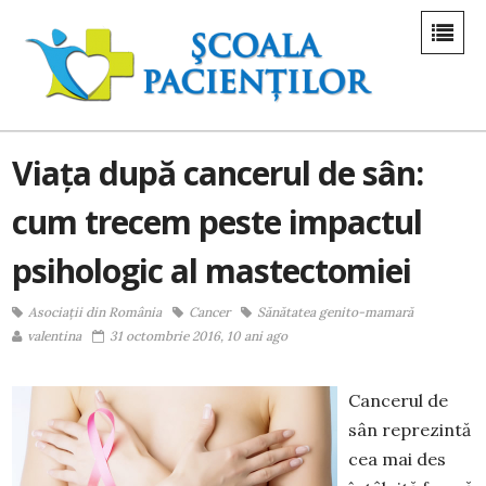
Viața după cancerul de sân:
cum trecem peste impactul
psihologic al mastectomiei
Asociații din România
Cancer
Sănătatea genito-mamară
valentina
31 octombrie 2016, 10 ani ago
Cancerul de
sân reprezintă
cea mai des