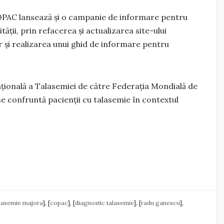
OPAC lansează și o campanie de informare pentru
ții, prin refacerea și actualizarea site-ului
 și realizarea unui ghid de informare pentru
ațională a Talasemiei de către Federația Mondială de
se confruntă pacienții cu talasemie în contextul
alasemie majora
], [
copac
], [
diagnostic talasemie
], [
radu ganescu
],