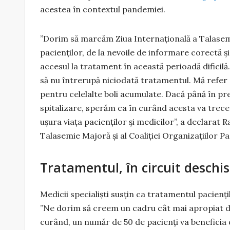
acestea în contextul pandemiei.
”Dorim să marcăm Ziua Internațională a Talasemi
pacienților, de la nevoile de informare corectă ș
accesul la tratament în această perioadă dificilă.
să nu întrerupă niciodată tratamentul. Mă refer a
pentru celelalte boli acumulate. Dacă până în pre
spitalizare, sperăm ca în curând acesta va trece 
ușura viața pacienților și medicilor”, a declarat
Talasemie Majoră și al Coaliției Organizațiilor P
Tratamentul, în circuit deschis
Medicii specialiști susțin ca tratamentul pacienți
”Ne dorim să creem un cadru cât mai apropiat d
curând, un număr de 50 de pacienți va beneficia