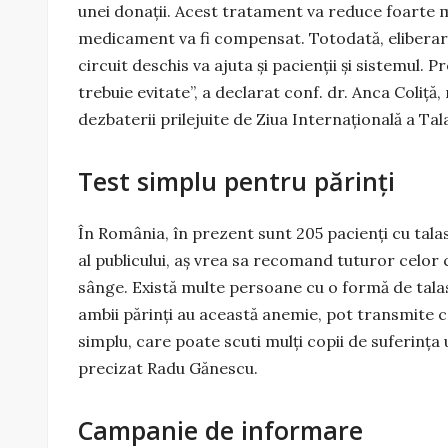
unei donații. Acest tratament va reduce foarte mu
medicament va fi compensat. Totodată, eliberare
circuit deschis va ajuta și pacienții și sistemul.
trebuie evitate”, a declarat conf. dr. Anca Coliță
dezbaterii prilejuite de Ziua Internațională a Tal
Test simplu pentru părinți
În România, în prezent sunt 205 pacienți cu talas
al publicului, aș vrea sa recomand tuturor celor c
sânge. Există multe persoane cu o formă de tala
ambii părinți au această anemie, pot transmite c
simplu, care poate scuti mulți copii de suferința
precizat Radu Gănescu.
Campanie de informare