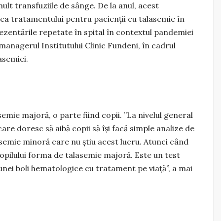
lt transfuziile de sânge. De la anul, acest
a tratamentului pentru pacienții cu talasemie în
 Prezentările repetate în spital în contextul pandemiei
, managerul Institutului Clinic Fundeni, în cadrul
asemiei.
emie majoră, o parte fiind copii. ”La nivelul general
are doresc să aibă copii să își facă simple analize de
semie minoră care nu știu acest lucru. Atunci când
opilului forma de talasemie majoră. Este un test
 unei boli hematologice cu tratament pe viață”, a mai