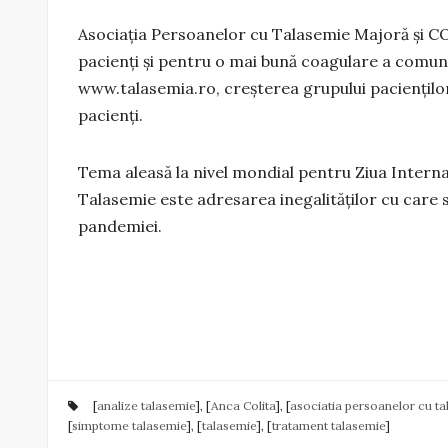
Asociația Persoanelor cu Talasemie Majoră și C
pacienți și pentru o mai bună coagulare a comunită
www.talasemia.ro, creșterea grupului pacienților
pacienți.
Tema aleasă la nivel mondial pentru Ziua Intern
Talasemie este adresarea inegalităților cu care 
pandemiei.
[
analize talasemie
], [
Anca Colita
], [
asociatia persoanelor cu t
[
simptome talasemie
], [
talasemie
], [
tratament talasemie
]