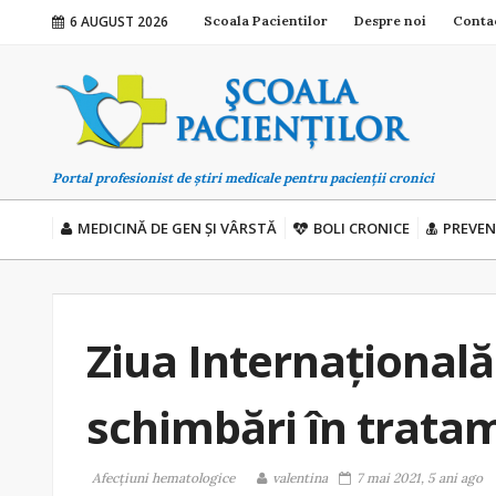
6 AUGUST 2026
Scoala Pacientilor
Despre noi
Conta
Portal profesionist de știri medicale pentru pacienții cronici
MEDICINĂ DE GEN ȘI VÂRSTĂ
BOLI CRONICE
PREVEN
Ziua Internațională
schimbări în tratam
Afecțiuni hematologice
valentina
7 mai 2021, 5 ani ago