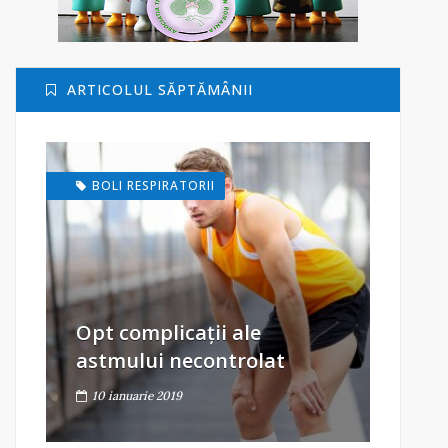
ARTICOLUL SĂPTĂMÂNII
BOLI RESPIRATORII
Opt complicații ale
astmului necontrolat
10 ianuarie 2019