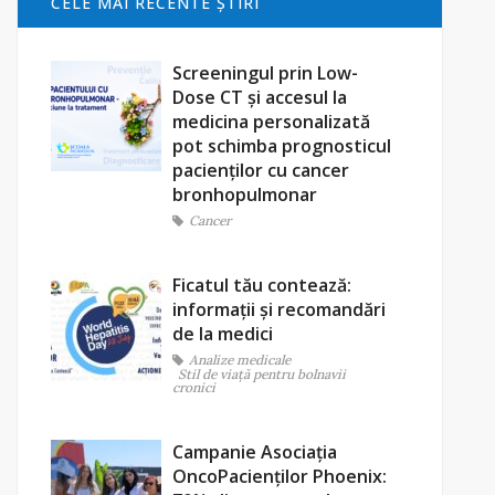
CELE MAI RECENTE ŞTIRI
Screeningul prin Low-
Dose CT și accesul la
medicina personalizată
pot schimba prognosticul
pacienților cu cancer
bronhopulmonar
Cancer
Ficatul tău contează:
informații și recomandări
de la medici
Analize medicale
Stil de viaţă pentru bolnavii
cronici
Campanie Asociația
OncoPacienților Phoenix: