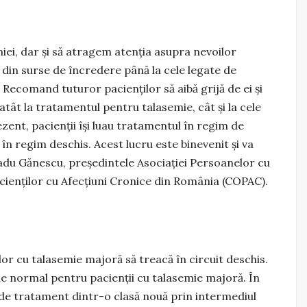
ei, dar și să atragem atenția asupra nevoilor
i din surse de încredere până la cele legate de
 Recomand tuturor pacienților să aibă grijă de ei și
tât la tratamentul pentru talasemie, cât și la cele
zent, pacienții își luau tratamentul în regim de
în regim deschis. Acest lucru este binevenit și va
 Radu Gănescu, președintele Asociației Persoanelor cu
acienților cu Afecțiuni Cronice din România (COPAC).
lor cu talasemie majoră să treacă în circuit deschis.
e normal pentru pacienții cu talasemie majoră. În
 de tratament dintr-o clasă nouă prin intermediul