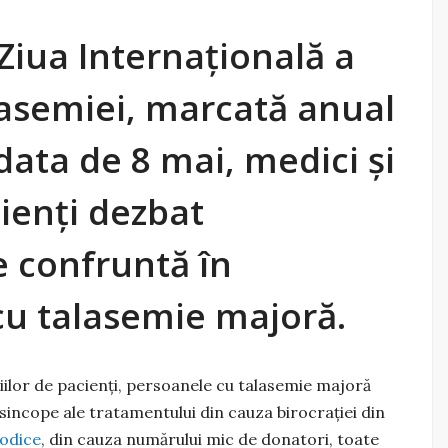
Ziua Internațională a
asemiei, marcată anual
data de 8 mai, medici și
ienți dezbat
e confruntă în
cu talasemie majoră.
țiilor de pacienți, persoanele cu talasemie majoră
incope ale tratamentului din cauza birocrației din
iodice
, din cauza numărului mic de donatori, toate