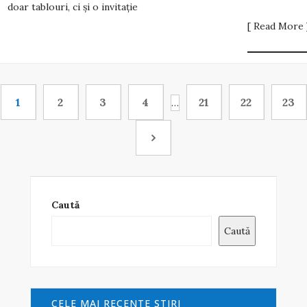
doar tablouri, ci și o invitație
[ Read More 
1
2
3
4
21
22
23
…
Caută
Caută
CELE MAI RECENTE ŞTIRI