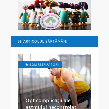
ARTICOLUL SĂPTĂMÂNII
BOLI RESPIRATORII
Opt complicații ale
astmului necontrolat