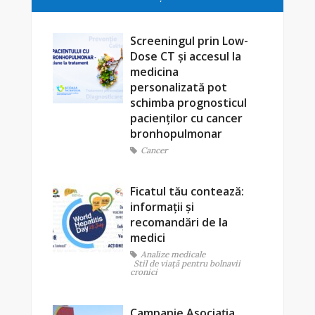
Screeningul prin Low-
Dose CT și accesul la
medicina
personalizată pot
schimba prognosticul
pacienților cu cancer
bronhopulmonar
Cancer
Ficatul tău contează:
informații și
recomandări de la
medici
Analize medicale
Stil de viaţă pentru bolnavii
cronici
Campanie Asociația