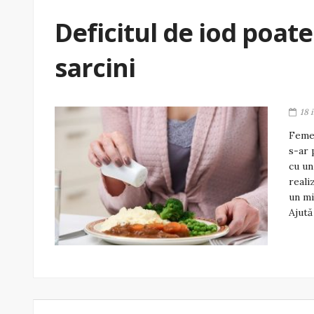
Deficitul de iod poat
sarcini
18 
Femei
s-ar 
cu un
reali
un mi
Ajută