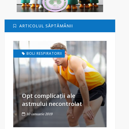
ARTICOLUL SĂPTĂMÂNII
BOLI RESPIRATORII
Opt complicații ale
astmului necontrolat
10 ianuarie 2019