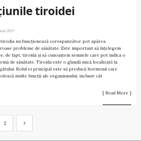
unile tiroidei
mai 2017
tirodia nu funcționează corespunzător pot apărea
oase probleme de sănătate. Este important să înțelegem
ce, de fapt, tiroida și să cunoaștem semnele care pot indica o
emă de sănătate. Tiroida este o glandă mică localizată la
gâtului. Rolul ei principal este să producă hormonii care
olează multe funcții ale organismului, inclusiv cât
[ Read More ]
2