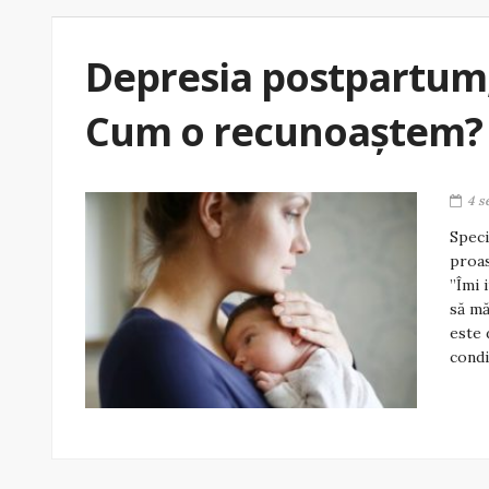
Depresia postpartum,
Cum o recunoaștem?
4 s
Speci
proas
”Îmi 
să mă
este 
condi