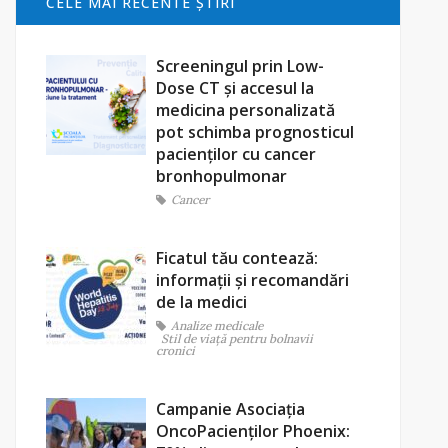
CELE MAI RECENTE ŞTIRI
Screeningul prin Low-
Dose CT și accesul la
medicina personalizată
pot schimba prognosticul
pacienților cu cancer
bronhopulmonar
Cancer
Ficatul tău contează:
informații și recomandări
de la medici
Analize medicale
Stil de viaţă pentru bolnavii
cronici
Campanie Asociația
OncoPacienților Phoenix: