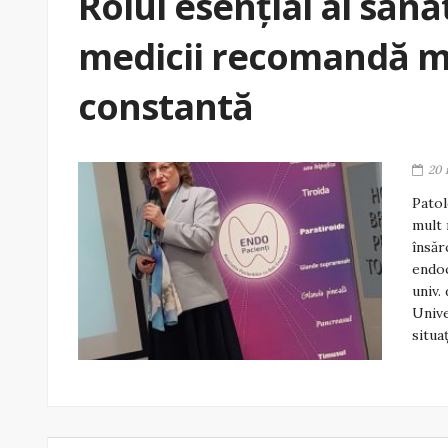
Rolul esențial al sănăt
medicii recomandă m
constantă
20 
Patol
mult 
însăr
endoc
univ.
Unive
situa