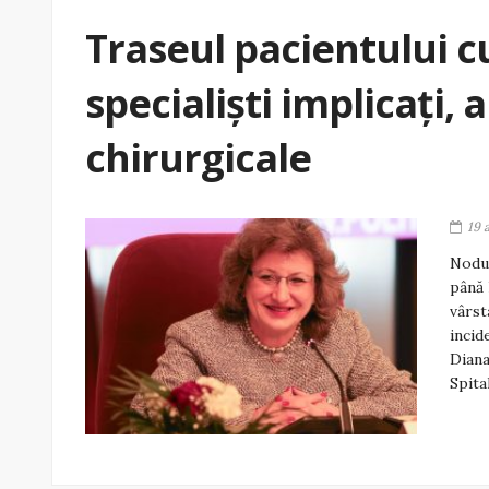
Traseul pacientului cu
specialiști implicați, 
chirurgicale
19 
Nodul
până 
vârst
incid
Diana
Spita