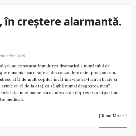
 în creștere alarmantă.
eptembrie 2019
aliștii au constatat înmulțirea dramatică a numărului de
pete mămici care suferă din cauza depresiei postpartum.
iubesc atât de mult copilul, încât îmi vine să-l iau în brațe și
 arunc cu el de la etaj, ca să aibă numai dragostea mea”-
declarația unei mame care suferea de depresie postpartum,
ție medicală
[ Read More ]