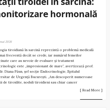
ății tiroidei în sarcina:
onitorizare hormonală
mai 2026
ogia tiroidiană în sarcină reprezintă o problemă medicală
mai frecventă decât se crede, iar numărul femeilor
cinate care au nevoie de evaluare și tratament
rinologic este „impresionant de mare”, avertizează prof.
 dr. Diana Păun, șef secție Endocrinologie, Spitalul
rsitar de Urgență București. „Am descoperit numeroase
ții de tiroidite, noduli tiroidieni sau chiar cancer
[ Read More ]