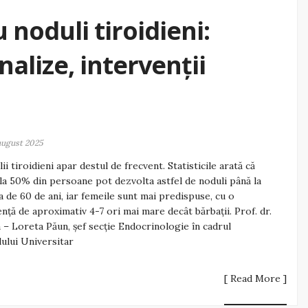
 noduli tiroidieni:
analize, intervenții
august 2025
ii tiroidieni apar destul de frecvent. Statisticile arată că
la 50% din persoane pot dezvolta astfel de noduli până la
a de 60 de ani, iar femeile sunt mai predispuse, cu o
ență de aproximativ 4-7 ori mai mare decât bărbații. Prof. dr.
 – Loreta Păun, șef secție Endocrinologie în cadrul
lului Universitar
[ Read More ]