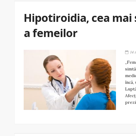
Hipotiroidia, cea mai
a femeilor
14 
„Feme
simtă
medic
încă,
Luptă
Afecț
prezi