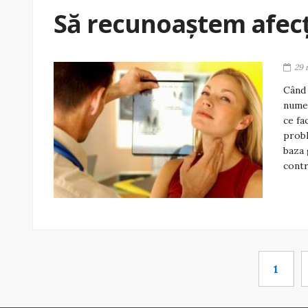
Să recunoaștem afecți
29 
Când 
numer
ce fa
probl
baza 
contr
1