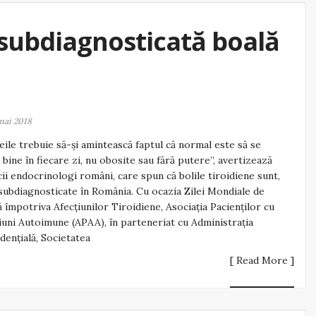
 subdiagnosticată boală
mai 2018
ile trebuie să-și amintească faptul că normal este să se
 bine în fiecare zi, nu obosite sau fără putere”, avertizează
ii endocrinologi români, care spun că bolile tiroidiene sunt,
 subdiagnosticate în România. Cu ocazia Zilei Mondiale de
 împotriva Afecțiunilor Tiroidiene, Asociația Pacienților cu
iuni Autoimune (APAA), în parteneriat cu Administrația
dențială, Societatea
[ Read More ]