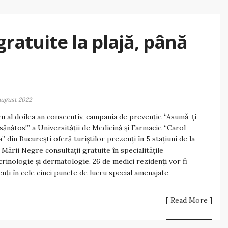
ratuite la plajă, până
august 2022
u al doilea an consecutiv, campania de prevenție “Asumă-ți
i sănătos!” a Universității de Medicină și Farmacie “Carol
a” din București oferă turiștilor prezenți în 5 stațiuni de la
 Mării Negre consultații gratuite în specialitățile
rinologie și dermatologie. 26 de medici rezidenți vor fi
nți în cele cinci puncte de lucru special amenajate
[ Read More ]