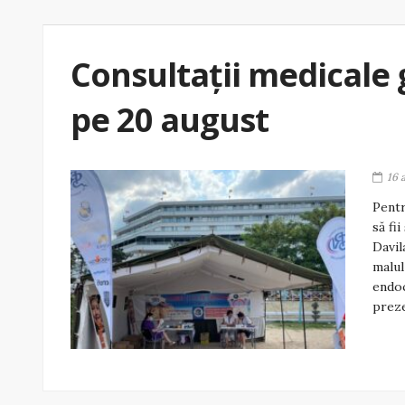
Consultații medicale g
pe 20 august
16 
Pentr
să fi
Davil
malul
endoc
preze