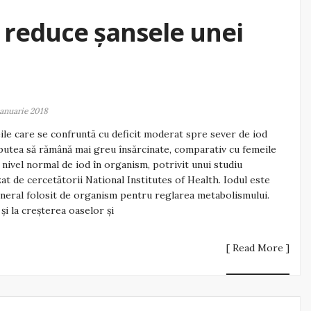
e reduce șansele unei
ianuarie 2018
le care se confruntă cu deficit moderat spre sever de iod
putea să rămână mai greu însărcinate, comparativ cu femeile
 nivel normal de iod în organism, potrivit unui studiu
zat de cercetătorii National Institutes of Health. Iodul este
neral folosit de organism pentru reglarea metabolismului.
 și la creșterea oaselor și
[ Read More ]