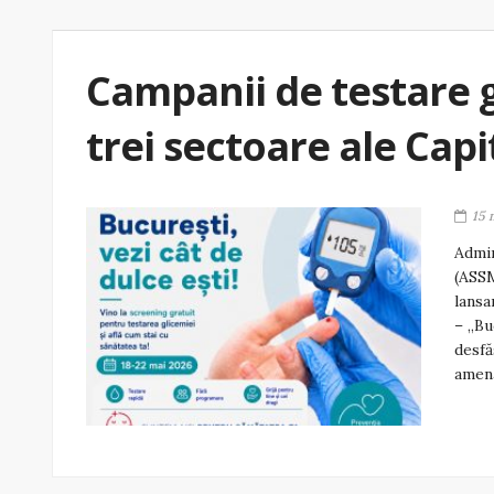
Campanii de testare g
trei sectoare ale Capi
15 
Admin
(ASSM
lansa
– „Bu
desfă
amena