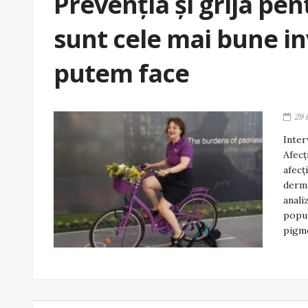
Prevenția și grija pe
sunt cele mai bune inv
putem face
29 
Inter
Afecț
afecț
derma
anali
popul
pigme