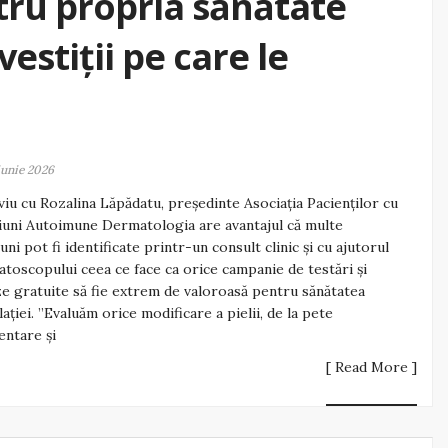
ntru propria sănătate
estiții pe care le
iunie 2026
viu cu Rozalina Lăpădatu, președinte Asociația Pacienților cu
iuni Autoimune Dermatologia are avantajul că multe
iuni pot fi identificate printr-un consult clinic și cu ajutorul
toscopului ceea ce face ca orice campanie de testări și
ze gratuite să fie extrem de valoroasă pentru sănătatea
ației. ”Evaluăm orice modificare a pielii, de la pete
ntare și
[ Read More ]