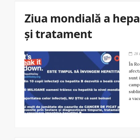
Ziua mondială a hepat
și tratament
28 
În Ro
afect
sunt 
campa
subli
a vac