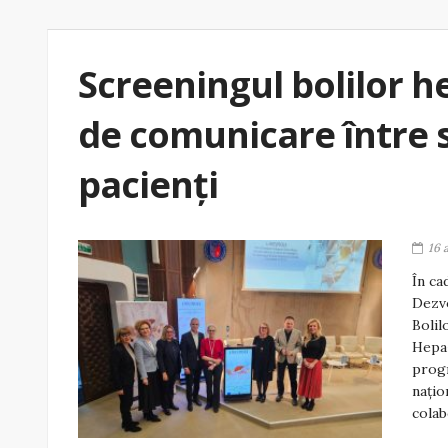
Screeningul bolilor h
de comunicare între s
pacienți
16 
În ca
Dezvo
Bolil
Hepa-
progr
națio
colab