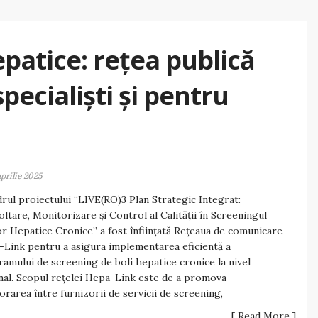
epatice: rețea publică
pecialiști și pentru
aprilie 2025
drul proiectului “LIVE(RO)3 Plan Strategic Integrat:
ltare, Monitorizare și Control al Calității în Screeningul
or Hepatice Cronice” a fost înființată Rețeaua de comunicare
Link pentru a asigura implementarea eficientă a
amului de screening de boli hepatice cronice la nivel
nal. Scopul rețelei Hepa-Link este de a promova
orarea între furnizorii de servicii de screening,
[ Read More ]