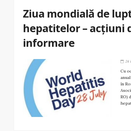
Ziua mondială de lup
hepatitelor – acțiuni 
informare
24 
Cu oc
anual
în Ro
Asoci
RO) d
hepat