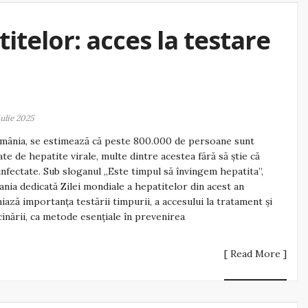
itelor: acces la testare
iulie 2025
mânia, se estimează că peste 800.000 de persoane sunt
ate de hepatite virale, multe dintre acestea fără să știe că
infectate. Sub sloganul „Este timpul să învingem hepatita”,
nia dedicată Zilei mondiale a hepatitelor din acest an
niază importanța testării timpurii, a accesului la tratament și
cinării, ca metode esențiale în prevenirea
[ Read More ]