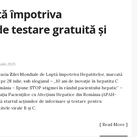
tă împotriva
de testare gratuită și
iulie 2025
azia Zilei Mondiale de Luptă împotriva Hepatitelor, marcată
 pe 28 iulie, sub sloganul – „10 ani de inovație în hepatita C
mânia – Spune STOP stigmei în rândul pacientului hepatic” –
ația Pacienților cu Afecțiuni Hepatice din România (APAH-
ă startul acțiunilor de informare și testare pentru
itele virale B și C.
[ Read More ]