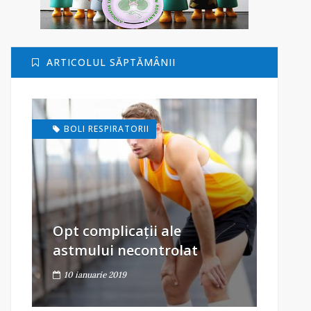
ARTICOLUL SĂPTĂMÂNII
BOLI RESPIRATORII
Opt complicații ale
astmului necontrolat
10 ianuarie 2019