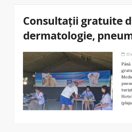
Consultații gratuite 
dermatologie, pneumo
12 
Până 
gratu
Medic
pneum
turiș
Hotel
(plaj