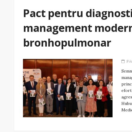
Pact pentru diagnosti
management modern 
bronhopulmonar
9 i
Semna
mana
princ
efort
agres
Hubul
Medic