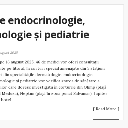
de endocrinologie,
logie și pediatrie
august 2025
pe 16 august 2025, 46 de medici vor oferi consultații
ite pe litoral, în corturi special amenajate din 5 stațiuni.
i din specialitățile dermatologie, endocrinologie,
ologie și pediatrie vor verifica starea de sănătate a
tilor care doresc investigații în corturile din Olimp (plajă
 Meduza), Neptun (plajă în zona punct Salvamar), Jupiter
a hotel
[ Read More ]