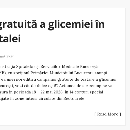
ratuită a glicemiei în
talei
mai 2026
istrația Spitalelor și Serviciilor Medicale București
B), cu sprijinul Primăriei Municipiului București, anunță
rea unei noi ediții a campaniei gratuite de testare a glicemiei
curești, vezi cât de dulce ești!”. Acțiunea de screening se va
șura în perioada 18 – 22 mai 2026, în 14 corturi special
jate în zone intens circulate din Sectoarele
[ Read More ]