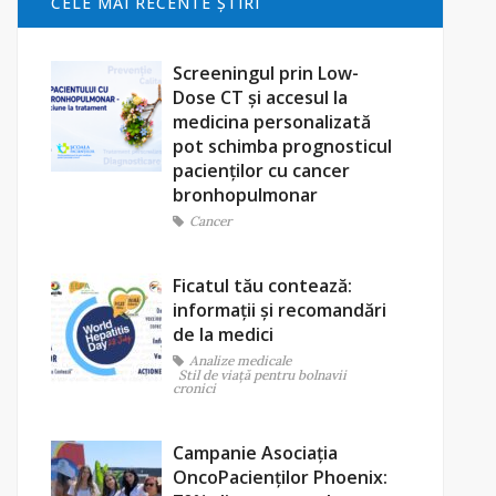
CELE MAI RECENTE ŞTIRI
Screeningul prin Low-
Dose CT și accesul la
medicina personalizată
pot schimba prognosticul
pacienților cu cancer
bronhopulmonar
Cancer
Ficatul tău contează:
informații și recomandări
de la medici
Analize medicale
Stil de viaţă pentru bolnavii
cronici
Campanie Asociația
OncoPacienților Phoenix: