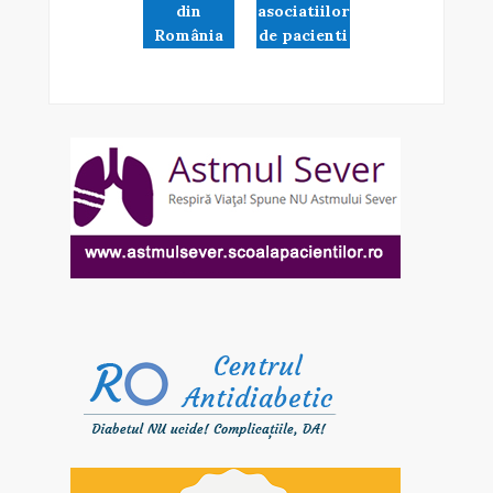
din
asociatiilor
România
de pacienti