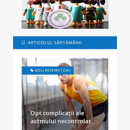
ARTICOLUL SĂPTĂMÂNII
BOLI RESPIRATORII
Opt complicații ale
astmului necontrolat