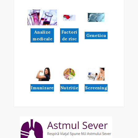
Analize
Factori
Genetica
medicale
de risc
Imunizare
Nutritie
Screening