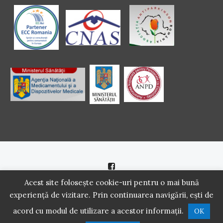
Politică de cookie
|
Politică de confidenţialitate
Acest site folosește cookie-uri pentru o mai bună
experiență de vizitare. Prin continuarea navigării, ești de
2016 - 2021 Copyright. Scoala Pacientilor - QUINN Media SRL.
acord cu modul de utilizare a acestor informații.
OK
Toate drepturile rezervate.