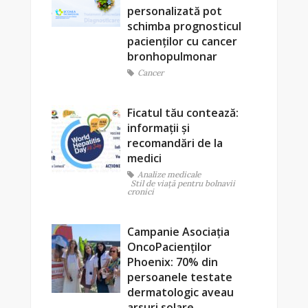
personalizată pot
schimba prognosticul
pacienților cu cancer
bronhopulmonar
Cancer
Ficatul tău contează:
informații și
recomandări de la
medici
Analize medicale
Stil de viaţă pentru bolnavii
cronici
Campanie Asociația
OncoPacienților
Phoenix: 70% din
persoanele testate
dermatologic aveau
arsuri solare