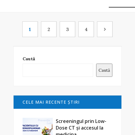
1
2
3
4
Caută
Caută
CELE MAI RECENTE ŞTIRI
Screeningul prin Low-
Dose CT și accesul la
medicina