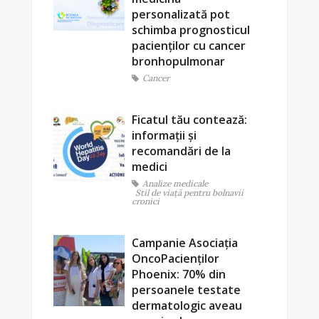
personalizată pot
schimba prognosticul
pacienților cu cancer
bronhopulmonar
Cancer
Ficatul tău contează:
informații și
recomandări de la
medici
Analize medicale
Stil de viaţă pentru bolnavii
cronici
Campanie Asociația
OncoPacienților
Phoenix: 70% din
persoanele testate
dermatologic aveau