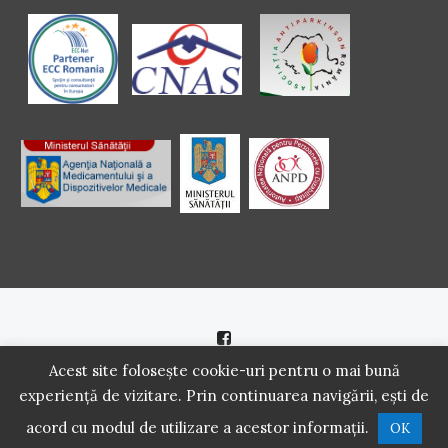
Politică de cookie
|
Politică de confidenţialitate
Acest site folosește cookie-uri pentru o mai bună
experiență de vizitare. Prin continuarea navigării, ești de
2016 - 2021 Copyright. Scoala Pacientilor - QUINN Media SRL.
acord cu modul de utilizare a acestor informații.
OK
Toate drepturile rezervate.