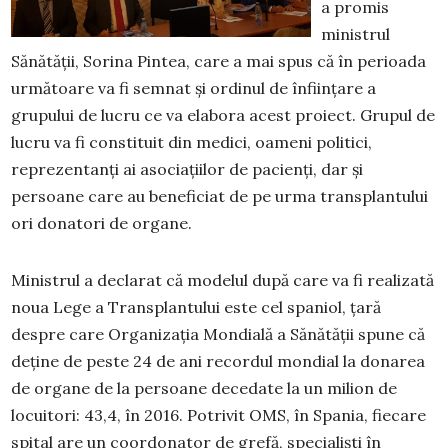
a promis
ministrul
Sănătății, Sorina Pintea, care a mai spus că în perioada
următoare va fi semnat și ordinul de înființare a
grupului de lucru ce va elabora acest proiect. Grupul de
lucru va fi constituit din medici, oameni politici,
reprezentanți ai asociațiilor de pacienți, dar și
persoane care au beneficiat de pe urma transplantului
ori donatori de organe.
Ministrul a declarat că modelul după care va fi realizată
noua Lege a Transplantului este cel spaniol, țară
despre care Organizația Mondială a Sănătății spune că
deține de peste 24 de ani recordul mondial la donarea
de organe de la persoane decedate la un milion de
locuitori: 43,4, în 2016. Potrivit OMS, în Spania, fiecare
spital are un coordonator de grefă, specialiști în