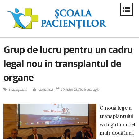
Grup de lucru pentru un cadru
legal nou în transplantul de
organe
Transplant
valentina
16 iulie 2018, 8 ani ago
O nouă lege a
transplantului
va fi gata în cel
mult două luni,