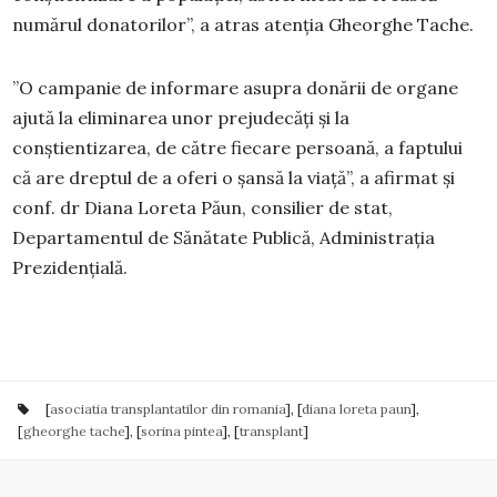
numărul donatorilor”, a atras atenția Gheorghe Tache.
”O campanie de informare asupra donării de organe
ajută la eliminarea unor prejudecăți și la
conștientizarea, de către fiecare persoană, a faptului
că are dreptul de a oferi o șansă la viață”, a afirmat și
conf. dr Diana Loreta Păun, consilier de stat,
Departamentul de Sănătate Publică, Administrația
Prezidențială.
[
asociatia transplantatilor din romania
], [
diana loreta paun
],
[
gheorghe tache
], [
sorina pintea
], [
transplant
]