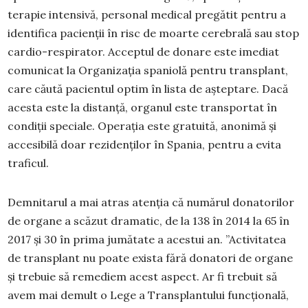
terapie intensivă, personal medical pregătit pentru a
identifica pacienții în risc de moarte cerebrală sau stop
cardio-respirator. Acceptul de donare este imediat
comunicat la Organizația spaniolă pentru transplant,
care căută pacientul optim în lista de așteptare. Dacă
acesta este la distanță, organul este transportat în
condiții speciale. Operația este gratuită, anonimă și
accesibilă doar rezidenților în Spania, pentru a evita
traficul.
Demnitarul a mai atras atenția că numărul donatorilor
de organe a scăzut dramatic, de la 138 în 2014 la 65 în
2017 și 30 în prima jumătate a acestui an. ”Activitatea
de transplant nu poate exista fără donatori de organe
și trebuie să remediem acest aspect. Ar fi trebuit să
avem mai demult o Lege a Transplantului funcțională,