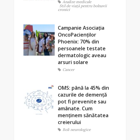
Analize medicale
Stil de viaţă pentru bolnavii
cronici
Campanie Asociația
OncoPacienților
Phoenix: 70% din
persoanele testate
dermatologic aveau
arsuri solare
Cancer
OMS: până la 45% din
cazurile de demență
pot fi prevenite sau
amânate. Cum
menținem sănătatea
creierului
Boli neurologice