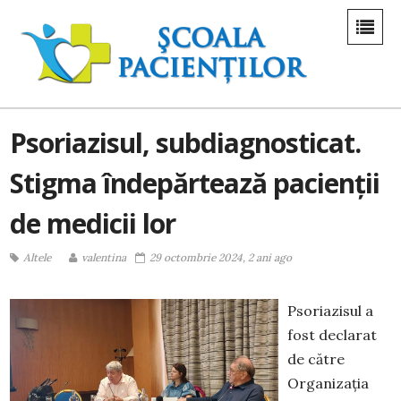
Psoriazisul, subdiagnosticat.
Stigma îndepărtează pacienții
de medicii lor
Altele
valentina
29 octombrie 2024, 2 ani ago
Psoriazisul a
fost declarat
de către
Organizația