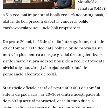
Mondială a
Sănătății (OMS)
a 5-a cea mai importantă boală cronică necontagioasă,
alături de boli precum diabetul, cancerul, bolile
cardiovasculare sau unele boli respiratorii.
De peste 20 ani, în 56 de țări din întreaga lume, data de
29 octombrie este dedicată bolnavilor de psoriazis, un
motiv în plus pentru a crește gradul de conștientizare
și informare asupra acestei boli și de a reduce totodată
nivelul stigmatizării și al prejudecăților față de
persoanele afectate de boală.
Statisticile oficiale arată că peste 400.000 de români
suferă de psoriazis, iar 20-30% dintre acești pacienți
dezvoltă și artrită psoriazică, care în timp duce la
leziuni articulare severe și deformante, ce provoacă