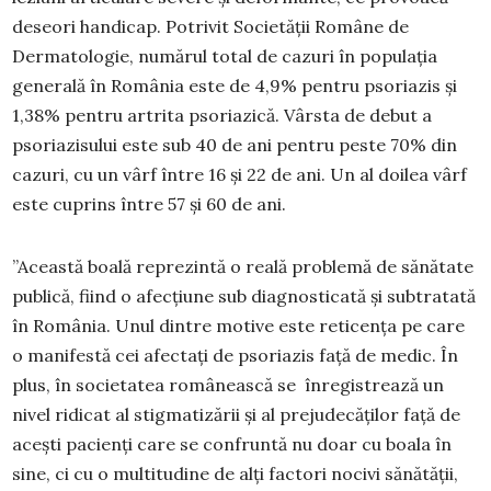
deseori handicap. Potrivit Societății Române de
Dermatologie, numărul total de cazuri în populația
generală în România este de 4,9% pentru psoriazis și
1,38% pentru artrita psoriazică. Vârsta de debut a
psoriazisului este sub 40 de ani pentru peste 70% din
cazuri, cu un vârf între 16 și 22 de ani. Un al doilea vârf
este cuprins între 57 și 60 de ani.
”Această boală reprezintă o reală problemă de sănătate
publică, fiind o afecțiune sub diagnosticată și subtratată
în România. Unul dintre motive este reticența pe care
o manifestă cei afectați de psoriazis față de medic. În
plus, în societatea românească se înregistrează un
nivel ridicat al stigmatizării și al prejudecăților față de
acești pacienți care se confruntă nu doar cu boala în
sine, ci cu o multitudine de alți factori nocivi sănătății,