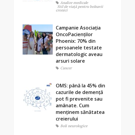
Analize medicale
Stil de viaţă pentru bolnavii
cronici
Campanie Asociația
OncoPacienților
Phoenix: 70% din
persoanele testate
dermatologic aveau
arsuri solare
Cancer
OMS: până la 45% din
cazurile de demență
pot fi prevenite sau
amânate. Cum
menținem sănătatea
creierului
Boli neurologice