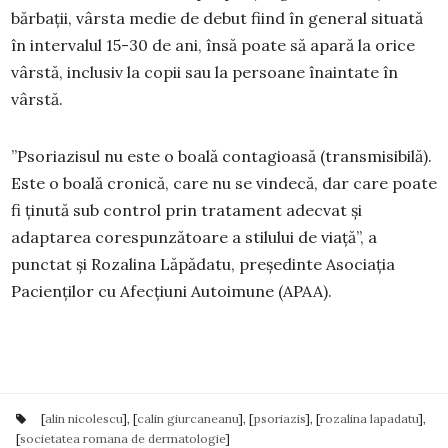
bărbaţii, vârsta medie de debut fiind în general situată
în intervalul 15-30 de ani, însă poate să apară la orice
vârstă, inclusiv la copii sau la persoane înaintate în
vârstă.
”Psoriazisul nu este o boală contagioasă (transmisibilă).
Este o boală cronică, care nu se vindecă, dar care poate
fi ținută sub control prin tratament adecvat și
adaptarea corespunzătoare a stilului de viață”, a
punctat și Rozalina Lăpădatu, președinte Asociația
Pacienților cu Afecțiuni Autoimune (APAA).
[
alin nicolescu
], [
calin giurcaneanu
], [
psoriazis
], [
rozalina lapadatu
],
[
societatea romana de dermatologie
]