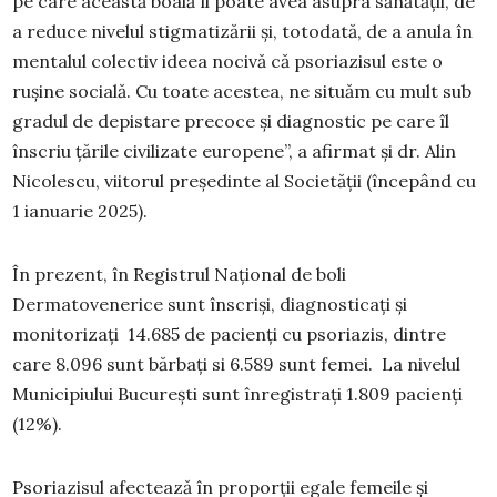
pe care această boală îl poate avea asupra sănătății, de
a reduce nivelul stigmatizării și, totodată, de a anula în
mentalul colectiv ideea nocivă că psoriazisul este o
rușine socială. Cu toate acestea, ne situăm cu mult sub
gradul de depistare precoce și diagnostic pe care îl
înscriu țările civilizate europene”, a afirmat și dr. Alin
Nicolescu, viitorul președinte al Societății (începând cu
1 ianuarie 2025).
În prezent, în Registrul Național de boli
Dermatovenerice sunt înscriși, diagnosticați și
monitorizați 14.685 de pacienți cu psoriazis, dintre
care 8.096 sunt bărbaţi si 6.589 sunt femei. La nivelul
Municipiului București sunt înregistrați 1.809 pacienți
(12%).
Psoriazisul afectează în proporţii egale femeile şi