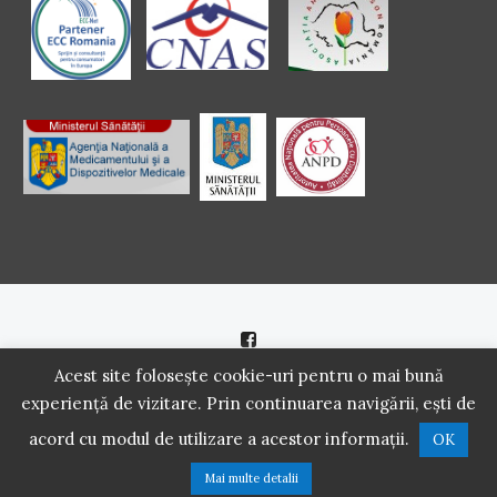
Politică de cookie
|
Politică de confidenţialitate
Acest site folosește cookie-uri pentru o mai bună
experiență de vizitare. Prin continuarea navigării, ești de
2016 - 2021 Copyright. Scoala Pacientilor - QUINN Media SRL.
acord cu modul de utilizare a acestor informații.
OK
Toate drepturile rezervate.
Mai multe detalii