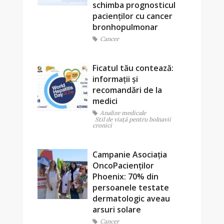
schimba prognosticul
pacienților cu cancer
bronhopulmonar
Cancer
Ficatul tău contează:
informații și
recomandări de la
medici
Analize medicale
Stil de viaţă pentru bolnavii
cronici
Campanie Asociația
OncoPacienților
Phoenix: 70% din
persoanele testate
dermatologic aveau
arsuri solare
Cancer