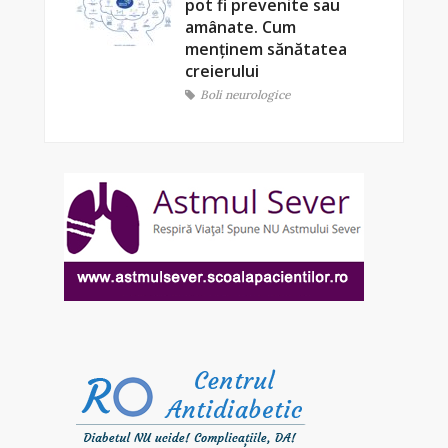
pot fi prevenite sau
amânate. Cum
menținem sănătatea
creierului
Boli neurologice