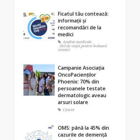
Ficatul tău contează:
informații și
recomandări de la
medici
Analize medicale
Stil de viaţă pentru bolnavii
cronici
Campanie Asociația
OncoPacienților
Phoenix: 70% din
persoanele testate
dermatologic aveau
arsuri solare
Cancer
OMS: până la 45% din
cazurile de demență