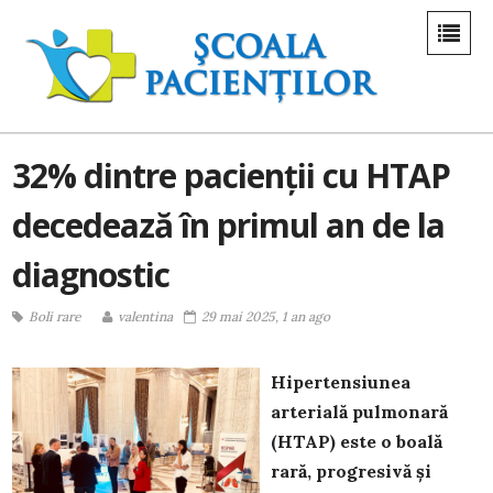
32% dintre pacienții cu HTAP
decedează în primul an de la
diagnostic
Boli rare
valentina
29 mai 2025, 1 an ago
Hipertensiunea
arterială pulmonară
(HTAP) este o boală
rară, progresivă și