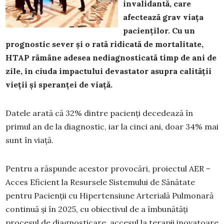
invalidantă, care
afectează grav viața
pacienților. Cu un
prognostic sever și o rată ridicată de mortalitate,
HTAP rămâne adesea nediagnosticată timp de ani de
zile, în ciuda impactului devastator asupra calității
vieții și speranței de viață.
Datele arată că 32% dintre pacienți decedează în
primul an de la diagnostic, iar la cinci ani, doar 34% mai
sunt în viață.
Pentru a răspunde acestor provocări, proiectul AER –
Acces Eficient la Resursele Sistemului de Sănătate
pentru Pacienții cu Hipertensiune Arterială Pulmonară
continuă și în 2025, cu obiectivul de a îmbunătăți
procesul de diagnosticare, accesul la terapii inovatoare