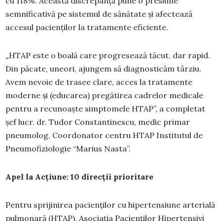
cu 118%. Această discrepanță pune o presiune
semnificativă pe sistemul de sănătate și afectează
accesul pacienților la tratamente eficiente.
„
HTAP este o boală care progresează tăcut, dar rapid.
Din păcate, uneori, ajungem să diagnosticăm târziu.
Avem nevoie de trasee clare, acces la tratamente
moderne și (educarea) pregătirea cadrelor medicale
pentru a recunoaște simptomele HTAP”, a completat
șef lucr. dr. Tudor Constantinescu, medic primar
pneumolog, Coordonator centru HTAP Institutul de
Pneumofiziologie “Marius Nasta”.
Apel la Acțiune: 10 direcții prioritare
Pentru sprijinirea pacienților cu hipertensiune arterială
pulmonară (HTAP), Asociația Pacienților Hipertensivi