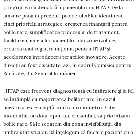
și îngrijirea sustenabilă a pacienților cu HTAP. De la
lansare până în prezent, proiectul AER a identificat
cinci priorități strategice:
c
reșterea finanțării pentru
bolile rare, simplificarea procesului de tratament,
facilitarea accesului pacienților din zone izolate,
crearea unui registru național pentru HTAP și
accelerarea introducerii terapiilor inovative. Aceste
direcții au fost discutate, azi, în cadrul Comisiei pentru
Sănătate, din Senatul României.
„HTAP este frecvent diagnosticată cu întârziere și la fel
se întâmplă cu majoritatea bolilor rare. În cazul
acestora, este o luptă contra cronometru. Este
momentul, nu doar oportun, ci esențial, să prioritizăm
bolile rare. Să le scoatem din zona invizibilității, din
umbra statisticilor. Să înțelegem că fiecare pacient cu o