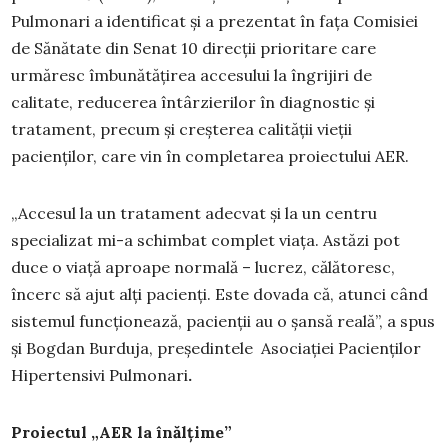
Pulmonari a identificat și a prezentat în fața Comisiei
de Sănătate din Senat 10 direcții prioritare care
urmăresc îmbunătățirea accesului la îngrijiri de
calitate, reducerea întârzierilor în diagnostic și
tratament, precum și creșterea calității vieții
pacienților, care vin în completarea proiectului AER.
„Accesul la un tratament adecvat și la un centru
specializat mi-a schimbat complet viața. Astăzi pot
duce o viață aproape normală – lucrez, călătoresc,
încerc să ajut alți pacienți. Este dovada că, atunci când
sistemul funcționează, pacienții au o șansă reală”, a spus
și Bogdan Burduja, președintele Asociației Pacienților
Hipertensivi Pulmonari
.
Proiectul „AER la înălțime”