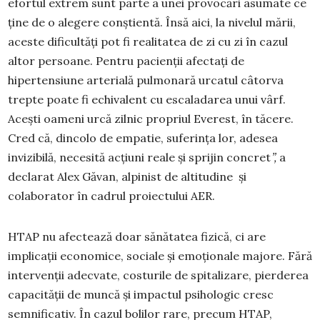
efortul extrem sunt parte a unei provocări asumate ce
ține de o alegere conștientă. Însă aici, la nivelul mării,
aceste dificultăți pot fi realitatea de zi cu zi în cazul
altor persoane. Pentru pacienții afectați de
hipertensiune arterială pulmonară urcatul câtorva
trepte poate fi echivalent cu escaladarea unui vârf.
Acești oameni urcă zilnic propriul Everest, în tăcere.
Cred că, dincolo de empatie, suferința lor, adesea
invizibilă, necesită acțiuni reale și sprijin concret
”,
a
declarat Alex Găvan, alpinist de altitudine și
colaborator în cadrul proiectului AER.
HTAP nu afectează doar sănătatea fizică, ci are
implicații economice, sociale și emoționale majore. Fără
intervenții adecvate, costurile de spitalizare, pierderea
capacității de muncă și impactul psihologic cresc
semnificativ. În cazul bolilor rare, precum HTAP,