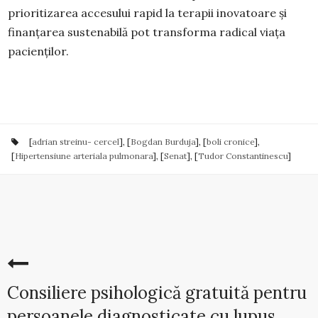
prioritizarea accesului rapid la terapii inovatoare și
finanțarea sustenabilă pot transforma radical viața
pacienților.
[
adrian streinu- cercel
], [
Bogdan Burduja
], [
boli cronice
],
[
Hipertensiune arteriala pulmonara
], [
Senat
], [
Tudor Constantinescu
]
Consiliere psihologică gratuită pentru
persoanele diagnosticate cu lupus.