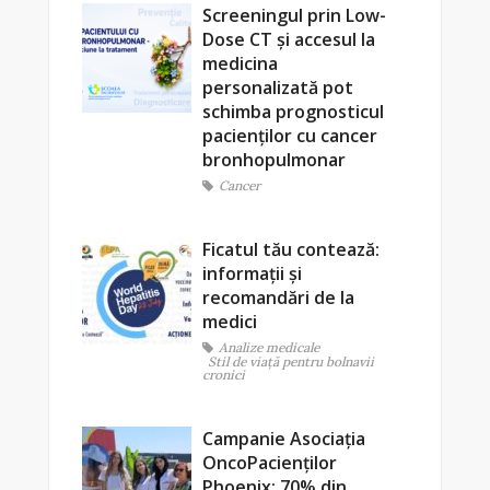
Screeningul prin Low-
Dose CT și accesul la
medicina
personalizată pot
schimba prognosticul
pacienților cu cancer
bronhopulmonar
Cancer
Ficatul tău contează:
informații și
recomandări de la
medici
Analize medicale
Stil de viaţă pentru bolnavii
cronici
Campanie Asociația
OncoPacienților
Phoenix: 70% din