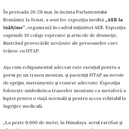
În perioada 26–28 mai, în incinta Parlamentului
României, la Senat, a avut loc expoziția inedită
„AER la
înălțime”
, organizată în cadrul inițiativei AER. Expoziția
cuprinde 10 colaje expresive și articole de drumeție,
ilustrând provocările nevăzute ale persoanelor care
trăiesc cu HTAP.
Așa cum echipamentul adecvat este esențial pentru a
porni pe un traseu montan, și pacienții HTAP au nevoie
de sprijin, instrumente și resurse adecvate. Expoziția
folosește simbolistica traseelor montane ca metaforă a
luptei pentru o viață normală și pentru acces echitabil la
îngrijire medicală.
„
La peste 8.000 de metri, în Himalaya, aerul rarefiat și