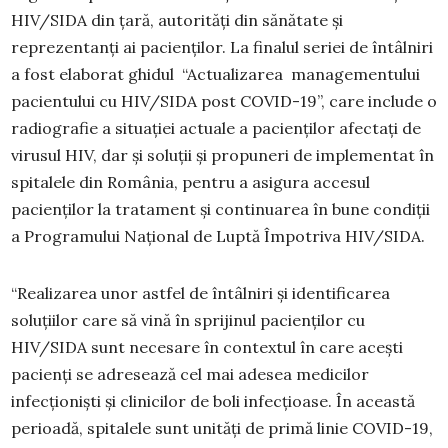
HIV/SIDA din țară, autorități din sănătate și
reprezentanți ai pacienților. La finalul seriei de întâlniri
a fost elaborat ghidul “Actualizarea managementului
pacientului cu HIV/SIDA post COVID-19”, care include o
radiografie a situației actuale a pacienților afectați de
virusul HIV, dar și soluții și propuneri de implementat în
spitalele din România, pentru a asigura accesul
pacienților la tratament și continuarea în bune condiții
a Programului Național de Luptă Împotriva HIV/SIDA.
“Realizarea unor astfel de întâlniri și identificarea
soluțiilor care să vină în sprijinul pacienților cu
HIV/SIDA sunt necesare în contextul în care acești
pacienți se adresează cel mai adesea medicilor
infecționiști și clinicilor de boli infecțioase. În această
perioadă, spitalele sunt unități de primă linie COVID-19,