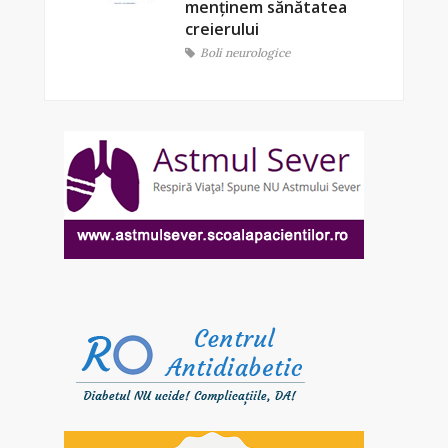
menținem sănătatea
creierului
Boli neurologice