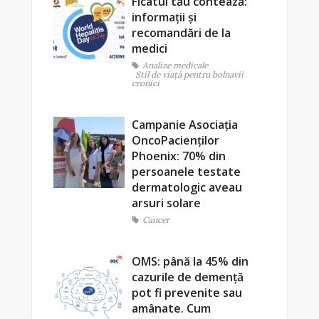
Ficatul tău contează:
informații și
recomandări de la
medici
Analize medicale
Stil de viaţă pentru bolnavii
cronici
Campanie Asociația
OncoPacienților
Phoenix: 70% din
persoanele testate
dermatologic aveau
arsuri solare
Cancer
OMS: până la 45% din
cazurile de demență
pot fi prevenite sau
amânate. Cum