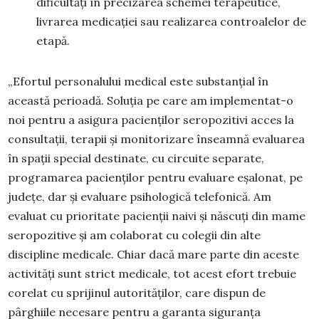
dificultăţi în precizarea schemei terapeutice,
livrarea medicaţiei sau realizarea controalelor de
etapă.
„Efortul personalului medical este substanțial în
această perioadă. Soluția pe care am implementat-o
noi pentru a asigura pacienților seropozitivi acces la
consultații, terapii și monitorizare înseamnă evaluarea
în spații special destinate, cu circuite separate,
programarea pacienților pentru evaluare eșalonat, pe
județe, dar și evaluare psihologică telefonică. Am
evaluat cu prioritate pacienții naivi și născuți din mame
seropozitive și am colaborat cu colegii din alte
discipline medicale. Chiar dacă mare parte din aceste
activități sunt strict medicale, tot acest efort trebuie
corelat cu sprijinul autorităților, care dispun de
pârghiile necesare pentru a garanta siguranța