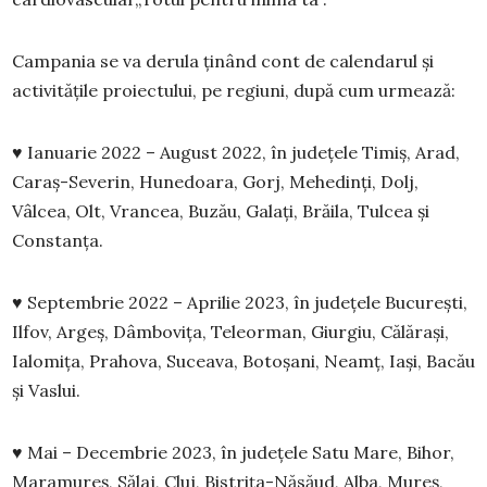
Campania se va derula ținând cont de calendarul și
activitățile proiectului, pe regiuni, după cum urmează:
♥ Ianuarie 2022 – August 2022, în județele Timiș, Arad,
Caraș-Severin, Hunedoara, Gorj, Mehedinți, Dolj,
Vâlcea, Olt, Vrancea, Buzău, Galați, Brăila, Tulcea și
Constanța.
♥ Septembrie 2022 – Aprilie 2023, în județele București,
Ilfov, Argeș, Dâmbovița, Teleorman, Giurgiu, Călărași,
Ialomița, Prahova, Suceava, Botoșani, Neamț, Iași, Bacău
și Vaslui.
♥ Mai – Decembrie 2023, în județele Satu Mare, Bihor,
Maramureș, Sălaj, Cluj, Bistrița-Năsăud, Alba, Mureș,