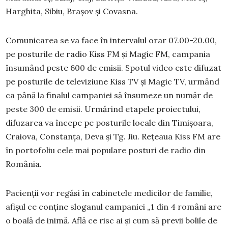
Harghita, Sibiu, Brașov și Covasna.
Comunicarea se va face în intervalul orar 07.00-20.00,
pe posturile de radio Kiss FM și Magic FM, campania
însumând peste 600 de emisii. Spotul video este difuzat
pe posturile de televiziune Kiss TV și Magic TV, urmând
ca până la finalul campaniei să însumeze un număr de
peste 300 de emisii. Urmărind etapele proiectului,
difuzarea va începe pe posturile locale din Timișoara,
Craiova, Constanța, Deva și Tg. Jiu. Rețeaua Kiss FM are
în portofoliu cele mai populare posturi de radio din
România.
Pacienții vor regăsi în cabinetele medicilor de familie,
afișul ce conține sloganul campaniei „1 din 4 români are
o boală de inimă. Află ce risc ai și cum să previi bolile de