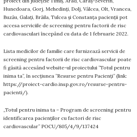
proiect din județele Timiș, Arad, Caraș-Severin,
Hunedoara, Gorj, Mehedinți, Dolj, Vâlcea, Olt, Vrancea,
Buzău, Galați, Brăila, Tulcea și Constanța pacienții pot
accesa serviciile de screening pentru factorii de risc
cardiovasculari începând cu data de 1 februarie 2022.
Lista medicilor de familie care furnizează servicii de
screening pentru factorii de risc cardiovascular poate
fi găsită accesând website-ul proiectului ”Totul pentru
inima ta”, în secțiunea ”Resurse pentru Pacienți” (link:
https://proiect-cardio.insp.gov.ro/resurse-pentru-
pacienti/).
„Totul pentru inima ta – Program de screening pentru
identificarea pacienților cu factori de risc
cardiovascular” POCU/805/4/9/137424