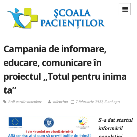
Campania de informare,
educare, comunicare în
proiectul „Totul pentru inima
ta”
Boli cardiovasculare
valentina
7 februarie 2022, 5 ani ago
S-a dat startul
informării
populației