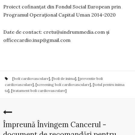
Proiect cofinanțat din Fondul Social European prin
Programul Operațional Capital Uman 2014-2020
Date de contact: cretu@sindrummedia.com și
officecardio.insp@gmail.com
[
boli cardiovasculare
], [
boli de inima
], [
preventie boli
cardiovasculare
], [
screening boli cardiovasculare
], [
totul pentru inima
ta
], [
tratament boli cardiovasculare
]
Împreună Învingem Cancerul -
document de recomandări pentru