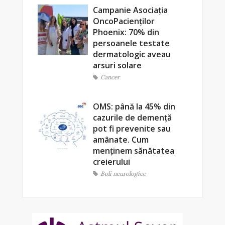
Campanie Asociația
OncoPacienților
Phoenix: 70% din
persoanele testate
dermatologic aveau
arsuri solare
Cancer
OMS: până la 45% din
cazurile de demență
pot fi prevenite sau
amânate. Cum
menținem sănătatea
creierului
Boli neurologice