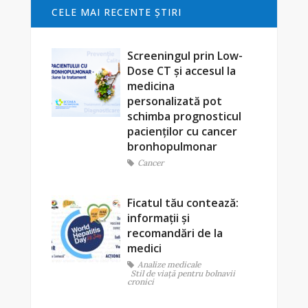
CELE MAI RECENTE ŞTIRI
Screeningul prin Low-
Dose CT și accesul la
medicina
personalizată pot
schimba prognosticul
pacienților cu cancer
bronhopulmonar
Cancer
Ficatul tău contează:
informații și
recomandări de la
medici
Analize medicale
Stil de viaţă pentru bolnavii
cronici