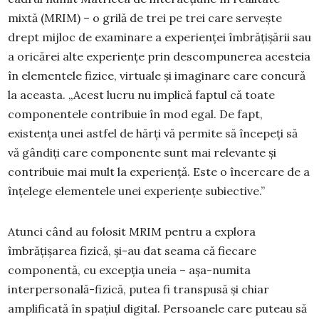
mixtă (MRIM) – o grilă de trei pe trei care servește
drept mijloc de examinare a experienței îmbrățișării sau
a oricărei alte experiențe prin descompunerea acesteia
în elementele fizice, virtuale și imaginare care concură
la aceasta. „Acest lucru nu implică faptul că toate
componentele contribuie în mod egal. De fapt,
existența unei astfel de hărți vă permite să începeți să
vă gândiți care componente sunt mai relevante și
contribuie mai mult la experiență. Este o încercare de a
înțelege elementele unei experiențe subiective.”
Atunci când au folosit MRIM pentru a explora
îmbrățișarea fizică, și-au dat seama că fiecare
componentă, cu excepția uneia – așa-numita
interpersonală-fizică, putea fi transpusă și chiar
amplificată în spațiul digital. Persoanele care puteau să