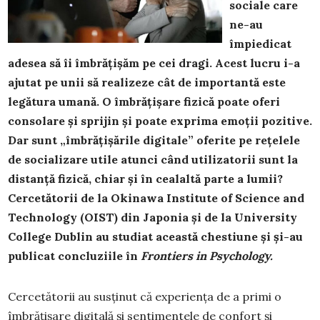
sociale care
ne-au
împiedicat
adesea să îi îmbrățișăm pe cei dragi. Acest lucru i-a
ajutat pe unii să realizeze cât de importantă este
legătura umană. O îmbrățișare fizică poate oferi
consolare și sprijin și poate exprima emoții pozitive.
Dar sunt „îmbrățișările digitale” oferite pe rețelele
de socializare utile atunci când utilizatorii sunt la
distanță fizică, chiar și în cealaltă parte a lumii?
Cercetătorii de la Okinawa Institute of Science and
Technology (OIST) din Japonia și de la University
College Dublin au studiat această chestiune și și-au
publicat concluziile în
Frontiers in Psychology.
Cercetătorii au susținut că experiența de a primi o
îmbrățișare digitală și sentimentele de confort și