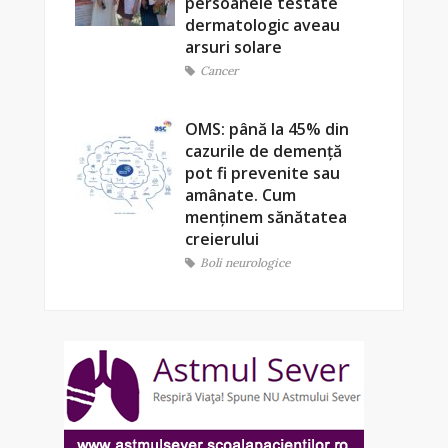
persoanele testate
dermatologic aveau
arsuri solare
Cancer
OMS: până la 45% din
cazurile de demență
pot fi prevenite sau
amânate. Cum
menținem sănătatea
creierului
Boli neurologice