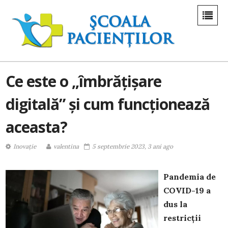
Ce este o „îmbrățișare
digitală” și cum funcționează
aceasta?
Inovație
valentina
5 septembrie 2023, 3 ani ago
Pandemia de
COVID-19 a
dus la
restricții