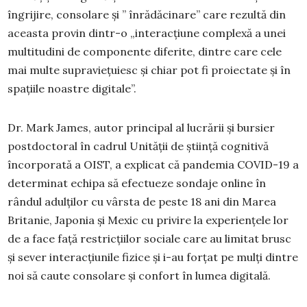
îngrijire, consolare și ” înrădăcinare” care rezultă din
aceasta provin dintr-o „interacțiune complexă a unei
multitudini de componente diferite, dintre care cele
mai multe supraviețuiesc și chiar pot fi proiectate și în
spațiile noastre digitale”.
Dr. Mark James, autor principal al lucrării și bursier
postdoctoral în cadrul Unității de știință cognitivă
încorporată a OIST, a explicat că pandemia COVID-19 a
determinat echipa să efectueze sondaje online în
rândul adulților cu vârsta de peste 18 ani din Marea
Britanie, Japonia și Mexic cu privire la experiențele lor
de a face față restricțiilor sociale care au limitat brusc
și sever interacțiunile fizice și i-au forțat pe mulți dintre
noi să caute consolare și confort în lumea digitală.