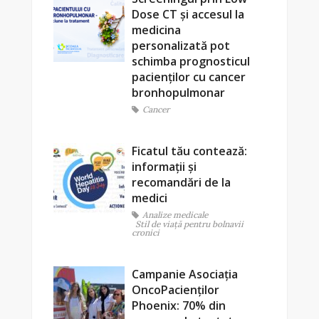
Dose CT și accesul la
medicina
personalizată pot
schimba prognosticul
pacienților cu cancer
bronhopulmonar
Cancer
Ficatul tău contează:
informații și
recomandări de la
medici
Analize medicale
Stil de viaţă pentru bolnavii
cronici
Campanie Asociația
OncoPacienților
Phoenix: 70% din