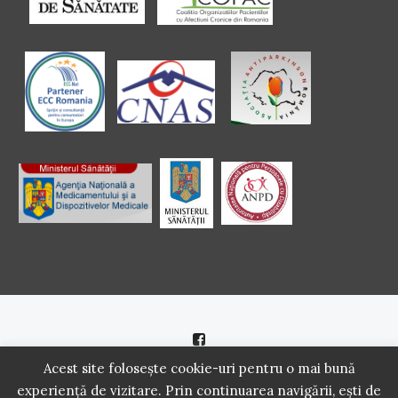
Politică de cookie
|
Politică de confidenţialitate
Acest site folosește cookie-uri pentru o mai bună
experiență de vizitare. Prin continuarea navigării, ești de
2016 - 2021 Copyright. Scoala Pacientilor - QUINN Media SRL.