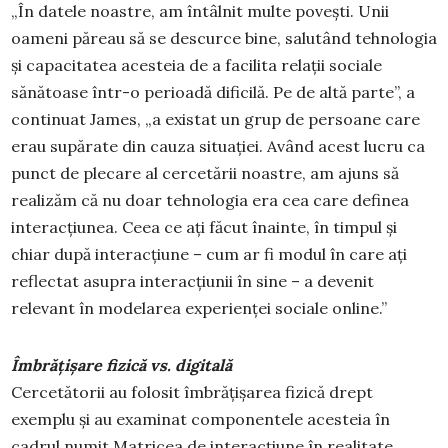
„În datele noastre, am întâlnit multe povești. Unii
oameni păreau să se descurce bine, salutând tehnologia
și capacitatea acesteia de a facilita relații sociale
sănătoase într-o perioadă dificilă. Pe de altă parte”, a
continuat James, „a existat un grup de persoane care
erau supărate din cauza situației. Având acest lucru ca
punct de plecare al cercetării noastre, am ajuns să
realizăm că nu doar tehnologia era cea care definea
interacțiunea. Ceea ce ați făcut înainte, în timpul și
chiar după interacțiune – cum ar fi modul în care ați
reflectat asupra interacțiunii în sine – a devenit
relevant în modelarea experienței sociale online.”
Îmbrățișare fizică vs. digitală
Cercetătorii au folosit îmbrățișarea fizică drept
exemplu și au examinat componentele acesteia în
cadrul numit Matricea de interacțiune în realitate