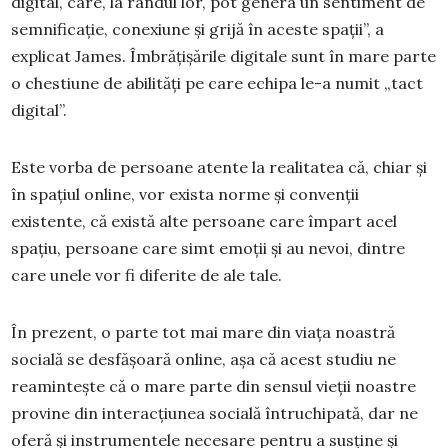
digital, care, la rândul lor, pot genera un sentiment de
semnificație, conexiune și grijă în aceste spații”, a
explicat James. Îmbrățișările digitale sunt în mare parte
o chestiune de abilități pe care echipa le-a numit „tact
digital”.
Este vorba de persoane atente la realitatea că, chiar și
în spațiul online, vor exista norme și convenții
existente, că există alte persoane care împart acel
spațiu, persoane care simt emoții și au nevoi, dintre
care unele vor fi diferite de ale tale.
În prezent, o parte tot mai mare din viața noastră
socială se desfășoară online, așa că acest studiu ne
reamintește că o mare parte din sensul vieții noastre
provine din interacțiunea socială întruchipată, dar ne
oferă și instrumentele necesare pentru a susține și