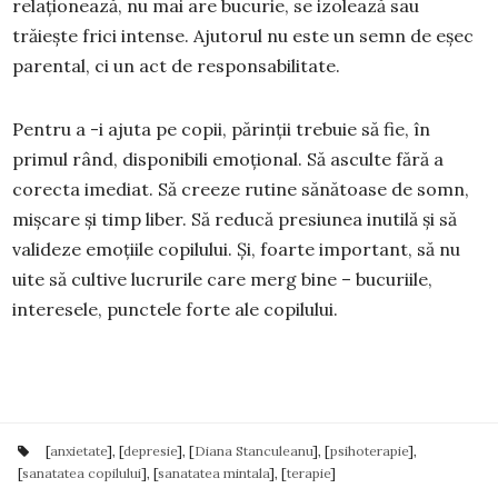
relaționează, nu mai are bucurie, se izolează sau
trăiește frici intense. Ajutorul nu este un semn de eșec
parental, ci un act de responsabilitate.
Pentru a -i ajuta pe copii, părinții trebuie să fie, în
primul rând, disponibili emoțional. Să asculte fără a
corecta imediat. Să creeze rutine sănătoase de somn,
mișcare și timp liber. Să reducă presiunea inutilă și să
valideze emoțiile copilului. Și, foarte important, să nu
uite să cultive lucrurile care merg bine – bucuriile,
interesele, punctele forte ale copilului.
[
anxietate
], [
depresie
], [
Diana Stanculeanu
], [
psihoterapie
],
[
sanatatea copilului
], [
sanatatea mintala
], [
terapie
]