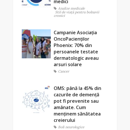
medici
Analize medicale
Stil de viaţă pentru bolnavii
cronici
Campanie Asociația
OncoPacienților
Phoenix: 70% din
persoanele testate
dermatologic aveau
arsuri solare
Cancer
OMS: până la 45% din
cazurile de demență
pot fi prevenite sau
amânate. Cum
menținem sănătatea
creierului
Boli neurologice