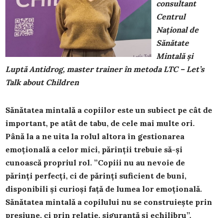
consultant
Centrul
Național de
Sănătate
Mintală și
Luptă Antidrog, master trainer în metoda LTC – Let’s
Talk about Children
Sănătatea mintală a copiilor este un subiect pe cât de
important, pe atât de tabu, de cele mai multe ori.
Până la a ne uita la rolul altora în gestionarea
emoțională a celor mici, părinții trebuie să-și
cunoască propriul rol. ”Copiii nu au nevoie de
părinți perfecți, ci de părinți suficient de buni,
disponibili și curioși față de lumea lor emoțională.
Sănătatea mintală a copilului nu se construiește prin
presiune, ci prin relație, siguranță și echilibru”,