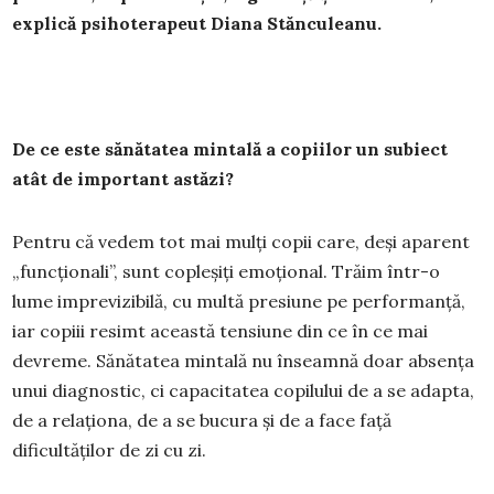
explică psihoterapeut Diana Stănculeanu.
De ce este sănătatea mintală a copiilor un subiect
atât de important astăzi?
Pentru că vedem tot mai mulți copii care, deși aparent
„funcționali”, sunt copleșiți emoțional. Trăim într-o
lume imprevizibilă, cu multă presiune pe performanță,
iar copiii resimt această tensiune din ce în ce mai
devreme. Sănătatea mintală nu înseamnă doar absența
unui diagnostic, ci capacitatea copilului de a se adapta,
de a relaționa, de a se bucura și de a face față
dificultăților de zi cu zi.