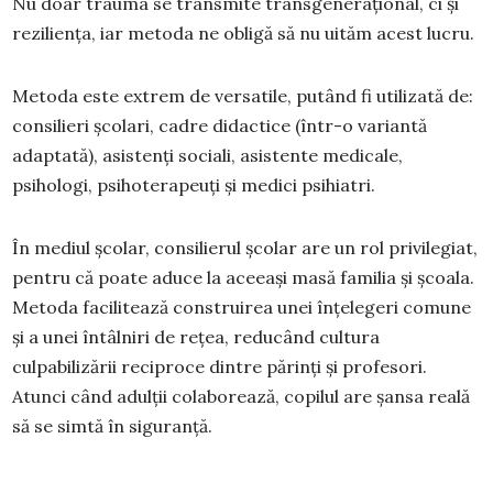
Nu doar trauma se transmite transgenerațional, ci și
reziliența, iar metoda ne obligă să nu uităm acest lucru.
Metoda este extrem de versatile, putând fi utilizată de:
consilieri școlari, cadre didactice (într-o variantă
adaptată), asistenți sociali, asistente medicale,
psihologi, psihoterapeuți și medici psihiatri.
În mediul școlar, consilierul școlar are un rol privilegiat,
pentru că poate aduce la aceeași masă familia și școala.
Metoda facilitează construirea unei înțelegeri comune
și a unei întâlniri de rețea, reducând cultura
culpabilizării reciproce dintre părinți și profesori.
Atunci când adulții colaborează, copilul are șansa reală
să se simtă în siguranță.