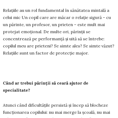
Relațiile au un rol fundamental în sănătatea mintală a
celui mic Un copil care are măcar o relație sigură – cu
un părinte, un profesor, un prieten – este mult mai
protejat emoțional. De multe ori, părinții se
concentrează pe performanță și uită să se întrebe:
copilul meu are prieteni? Se simte ales? Se simte văzut?
Relațiile sunt un factor de protecție major.
Când ar trebui părinții să ceară ajutor de
specialitate?
Atunci când dificultățile persistă și încep să blocheze
funcționarea copilului: nu mai merge la școală, nu mai