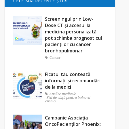
CELE MAI RECENTE ŞTIRI
Screeningul prin Low-
Dose CT și accesul la
medicina personalizată
pot schimba prognosticul
pacienților cu cancer
bronhopulmonar
Cancer
Ficatul tău contează:
informații și recomandări
de la medici
Analize medicale
Stil de viaţă pentru bolnavii
cronici
Campanie Asociația
OncoPacienților Phoenix: