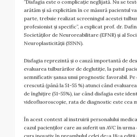
”Disfagia este o complicație neglijată. Nu se tes
arătăm și să explicităm în ce măsură pacientul va
parte, trebuie realizat screeningul acestei tulbu
profesionist și specific”, a explicat prof. dr. D
Societăților de Neuroreabilitare (EFNR) și al Soci
Neuroplasticităţii (SSNN).
Disfagia reprezintă și o cauză importantă de desh
evaluarea tulburărilor de deglutiție, la patul paci
semnificativ șansa unui prognostic favorabil. Pe 
crescută (până la 51-55 %) atunci când evaluarea
de înghițire (51-55%), iar când disfagia este iden
videofluoroscopie, rata de diagnostic este cea 
În acest context al instruirii personalului medica
cazul pacienților care au suferit un AVC în urma c
curs inovativ în preambulul celei de-a 18-a ediți