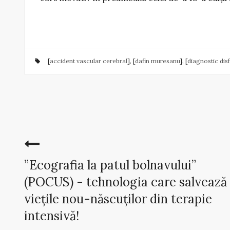
[
accident vascular cerebral
], [
dafin muresanu
], [
diagnostic dis
”Ecografia la patul bolnavului”
(POCUS) - tehnologia care salvează
viețile nou-născuților din terapie
intensivă!