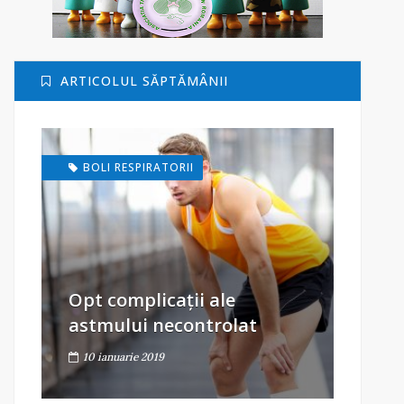
ARTICOLUL SĂPTĂMÂNII
BOLI RESPIRATORII
Opt complicații ale
astmului necontrolat
10 ianuarie 2019