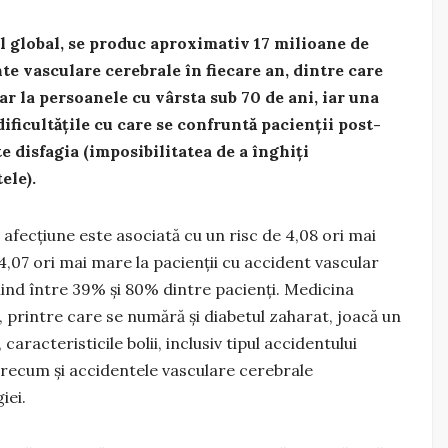
l global, se produc aproximativ 17 milioane de
te vasculare cerebrale în fiecare an, dintre care
r la persoanele cu vârsta sub 70 de ani, iar una
dificultățile cu care se confruntă pacienții post-
e disfagia (imposibilitatea de a înghiți
ele).
 afecțiune este asociată cu un risc de 4,08 ori mai
,07 ori mai mare la pacienții cu accident vascular
iind între 39% și 80% dintre pacienți. Medicina
 printre care se numără și diabetul zaharat, joacă un
aracteristicile bolii, inclusiv tipul accidentului
 precum și accidentele vasculare cerebrale
iei.