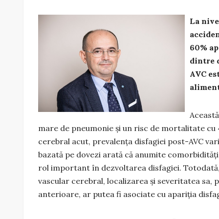
La nive
acciden
60% apa
dintre 
AVC est
aliment
Această
mare de pneumonie și un risc de mortalitate cu 4
cerebral acut, prevalența disfagiei post-AVC var
bazată pe dovezi arată că anumite comorbidități,
rol important în dezvoltarea disfagiei. Totodată, c
vascular cerebral, localizarea și severitatea sa,
anterioare, ar putea fi asociate cu apariția disfag