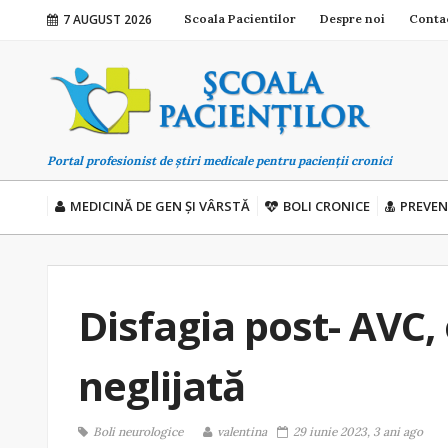
7 AUGUST 2026
Scoala Pacientilor
Despre noi
Conta
Portal profesionist de știri medicale pentru pacienții cronici
MEDICINĂ DE GEN ȘI VÂRSTĂ
BOLI CRONICE
PREVEN
Disfagia post- AVC,
neglijată
Boli neurologice
valentina
29 iunie 2023, 3 ani ago