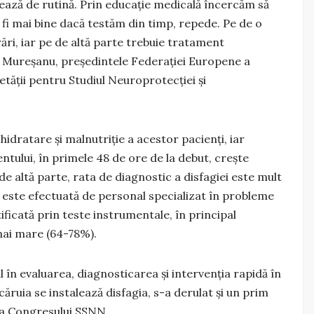
tează de rutină. Prin educație medicală încercăm să
 fi mai bine dacă testăm din timp, repede. Pe de o
rări, iar pe de altă parte trebuie tratament
afin Mureșanu, președintele Federației Europene a
etăţii pentru Studiul Neuroprotecţiei şi
idratare și malnutriție a acestor pacienți, iar
entului, în primele 48 de ore de la debut, crește
de altă parte, rata de diagnostic a disfagiei este mult
 este efectuată de personal specializat în probleme
tificată prin teste instrumentale, în principal
mai mare (64-78%).
l în evaluarea, diagnosticarea și intervenția rapidă în
ăruia se instalează disfagia, s-a derulat și un prim
i a Congresului SSNN.