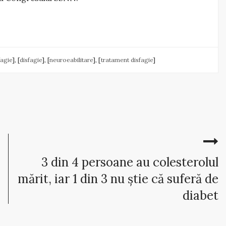
fagie
], [
disfagie
], [
neuroeabilitare
], [
tratament disfagie
]
3 din 4 persoane au colesterolul
mărit, iar 1 din 3 nu știe că suferă de
diabet