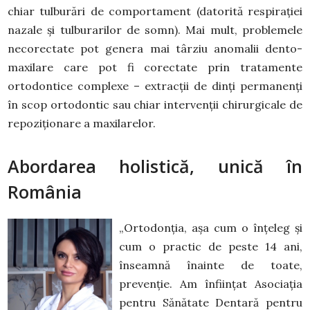
chiar tulburări de comportament (datorită respirației
nazale și tulburarilor de somn). Mai mult, problemele
necorectate pot genera mai târziu anomalii dento-
maxilare care pot fi corectate prin tratamente
ortodontice complexe – extracții de dinți permanenți
în scop ortodontic sau chiar intervenții chirurgicale de
repoziționare a maxilarelor.
Abordarea holistică, unică în
România
„Ortodonția, așa cum o înțeleg și
cum o practic de peste 14 ani,
înseamnă înainte de toate,
prevenție. Am înființat Asociația
pentru Sănătate Dentară pentru