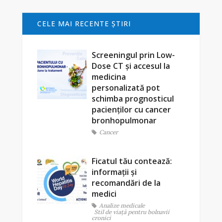
CELE MAI RECENTE ŞTIRI
Screeningul prin Low-
Dose CT și accesul la
medicina
personalizată pot
schimba prognosticul
pacienților cu cancer
bronhopulmonar
Cancer
Ficatul tău contează:
informații și
recomandări de la
medici
Analize medicale
Stil de viaţă pentru bolnavii
cronici