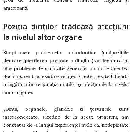
școli de medicină dentară: franceză, engleză și
americană.
Poziția dinților trădează afecțiuni
la nivelul altor organe
Simptomele problemelor ortodontice (malpozițiile
dentare, pierderea precoce a dinților) au legătură cu
alte probleme de sănătate generale, iar între acestea
două aparent nu există o relație. Practic, poate fi făcută
o legătură între poziția dinților și afecțiunile la nivelul
unor organe.
„Dinții, organele, glandele și țesuturile sunt
interconectate. Plecând de la acest principiu, am
constatat de-a lungul experienței mele că, nedepistate