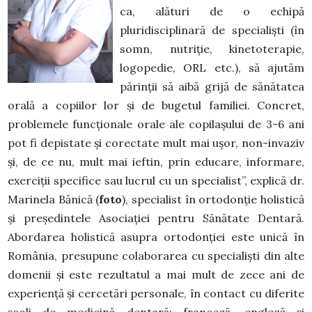
ca, alături de o echipă
pluridisciplinară de specialiști (în
somn, nutriție, kinetoterapie,
logopedie, ORL etc.), să ajutăm
părinții să aibă grijă de sănătatea
orală a copiilor lor și de bugetul familiei. Concret,
problemele funcționale orale ale copilașului de 3-6 ani
pot fi depistate și corectate mult mai ușor, non-invaziv
și, de ce nu, mult mai ieftin, prin educare, informare,
exerciții specifice sau lucrul cu un specialist”, explică dr.
Marinela Bănică (
foto
), specialist în ortodonție holistică
și președintele Asociației pentru Sănătate Dentară.
Abordarea holistică asupra ortodonției este unică în
România, presupune colaborarea cu specialiști din alte
domenii și este rezultatul a mai mult de zece ani de
experiență și cercetări personale, în contact cu diferite