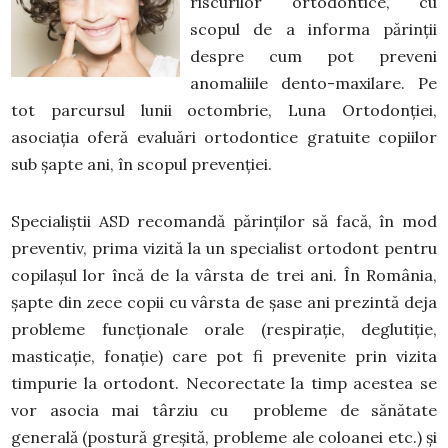
riscurilor ortodontice, cu
scopul de a informa părinții
despre cum pot preveni
anomaliile dento-maxilare. Pe
tot parcursul lunii octombrie, Luna Ortodonției,
asociația oferă evaluări ortodontice gratuite copiilor
sub șapte ani, în scopul prevenției.
Specialiștii ASD recomandă părinților să facă, în mod
preventiv, prima vizită la un specialist ortodont pentru
copilașul lor încă de la vârsta de trei ani. În România,
șapte din zece copii cu vârsta de șase ani prezintă deja
probleme funcționale orale (respirație, deglutiție,
masticație, fonație) care pot fi prevenite prin vizita
timpurie la ortodont. Necorectate la timp acestea se
vor asocia mai târziu cu probleme de sănătate
generală (postură greșită, probleme ale coloanei etc.) și