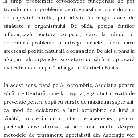
la timp, problemele ortodontice funcționale se pot
transforma în probleme dento-maxilare, care dincolo
de aspectul estetic, pot afecta întreaga stare de
sănătate a organismului. De pildă, poziția dinților
influențează postura corpului, care la rândul ei
determină probleme la întregul schelet, lucru care
afectează poziția naturală a organelor. De aici și până la
afecțiuni ale organelor și o stare de sănătate precară
mai este doar un pas”, adaugă dr. Marinela Bănică.
În acest sens, până pe 31 octombrie, Asociația pentru
Sănătate Dentară pune la dispoziție gratuit o vizită de
prevenție pentru copii cu vârste de maximum șapte ani,
ca mod de celebrare a lunii octombrie ca lună a
sănătății orale în ortodonție. De asemenea, pentru
pacienții care doresc să afle mai multe despre
metodele de tratament, specialiștii din Asociație vor