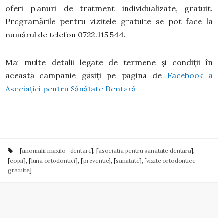
oferi planuri de tratment individualizate, gratuit.
Programările pentru vizitele gratuite se pot face la
numărul de telefon 0722.115.544.
Mai multe detalii legate de termene și condiții în
această campanie găsiți pe pagina de
Facebook a
Asociației pentru Sănătate Dentară
.
[
anomalii maxilo- dentare
], [
asociatia pentru sanatate dentara
],
[
copii
], [
luna ortodontiei
], [
preventie
], [
sanatate
], [
vizite ortodontice
gratuite
]