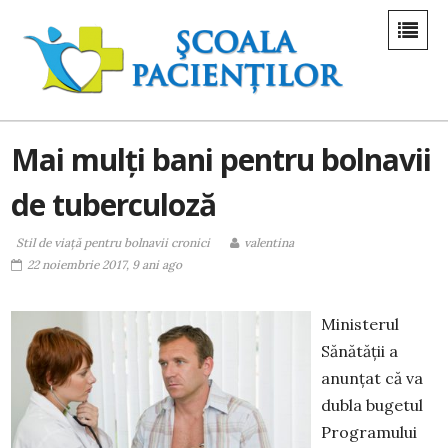
Mai mulți bani pentru bolnavii
de tuberculoză
Stil de viaţă pentru bolnavii cronici
valentina
22 noiembrie 2017, 9 ani ago
Ministerul
Sănătății a
anunțat că va
dubla bugetul
Programului