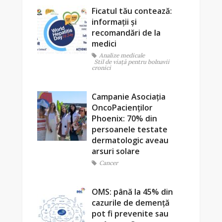
Ficatul tău contează:
informații și
recomandări de la
medici
Analize medicale
Stil de viaţă pentru bolnavii
cronici
Campanie Asociația
OncoPacienților
Phoenix: 70% din
persoanele testate
dermatologic aveau
arsuri solare
Cancer
OMS: până la 45% din
cazurile de demență
pot fi prevenite sau