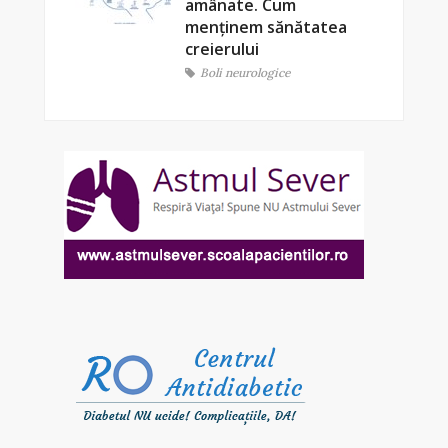
amânate. Cum
menținem sănătatea
creierului
Boli neurologice