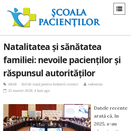
Natalitatea și sănătatea
familiei: nevoile pacienților și
răspunsul autorităților
Altele
Stil de viaţă pentru bolnavii cronici
valentina
25 martie 2026, 4 luni ago
Datele recente
arată că, în
2025, s-au