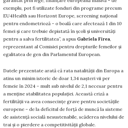
garantat prin lege, finanțare europeană masivă – de
exemplu, pot fi utilizate fonduri din programe precum
EU4Health sau Horizont Europe, screening național
pentru endometrioză – o boală care afectează 1 din 10
femei și care trebuie depistată în școli și universități
pentru a salva fertilitatea”, a spus
Gabriela Firea
,
reprezentant al Comisiei pentru drepturile femeilor și
egalitatea de gen din Parlamentul European.
Datele prezentate arată că rata natalității din Europa a
atins un minim istoric de doar 1,34 nașteri vii per
femeie în 2024 – mult sub nivelul de 2,1 necesar pentru
a menține stabilitatea populației. Această criză a
fertilității va avea consecințe grave pentru societățile
europene – de la deficitul de forță de muncă la sisteme
de asistență socială nesustenabile, scăderea nivelului de
trai și o pierdere a competitivității globale.