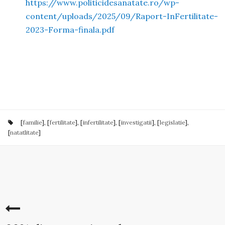
https://www.politicidesanatate.ro/wp-
content/uploads/2025/09/Raport-InFertilitate-
2023-Forma-finala.pdf
[
familie
], [
fertilitate
], [
infertilitate
], [
investigatii
], [
legislatie
],
[
natatlitate
]