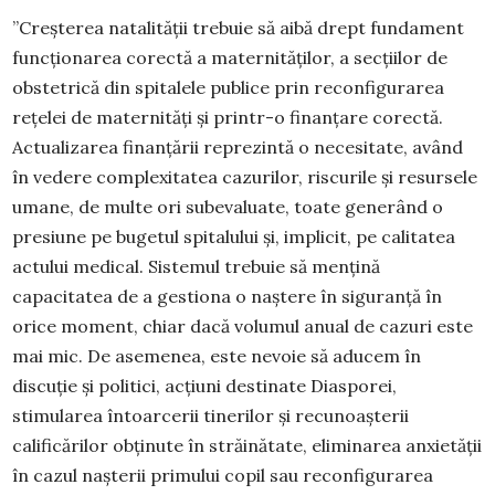
”Creșterea natalității trebuie să aibă drept fundament
funcționarea corectă a maternităților, a secțiilor de
obstetrică din spitalele publice prin reconfigurarea
rețelei de maternități și printr-o finanțare corectă.
Actualizarea finanțării reprezintă o necesitate, având
în vedere complexitatea cazurilor, riscurile și resursele
umane, de multe ori subevaluate, toate generând o
presiune pe bugetul spitalului și, implicit, pe calitatea
actului medical. Sistemul trebuie să mențină
capacitatea de a gestiona o naștere în siguranță în
orice moment, chiar dacă volumul anual de cazuri este
mai mic. De asemenea, este nevoie să aducem în
discuție și politici, acțiuni destinate Diasporei,
stimularea întoarcerii tinerilor și recunoașterii
calificărilor obținute în străinătate, eliminarea anxietății
în cazul nașterii primului copil sau reconfigurarea