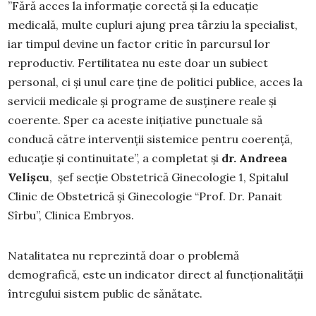
”Fără acces la informație corectă și la educație
medicală, multe cupluri ajung prea târziu la specialist,
iar timpul devine un factor critic în parcursul lor
reproductiv. Fertilitatea nu este doar un subiect
personal, ci și unul care ține de politici publice, acces la
servicii medicale și programe de susținere reale și
coerente. Sper ca aceste inițiative punctuale să
conducă către intervenții sistemice pentru coerență,
educație și continuitate”, a completat și
dr. Andreea
Velișcu
, șef secție Obstetrică Ginecologie 1, Spitalul
Clinic de Obstetrică și Ginecologie “Prof. Dr. Panait
Sîrbu”, Clinica Embryos.
Natalitatea nu reprezintă doar o problemă
demografică, este un indicator direct al funcționalității
întregului sistem public de sănătate.