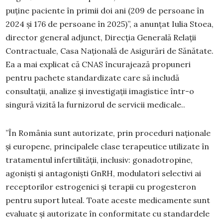
puține paciente în primii doi ani (209 de persoane în
2024 și 176 de persoane în 2025)”, a anunțat Iulia Stoea,
director general adjunct, Direcția Generală Relații
Contractuale, Casa Națională de Asigurări de Sănătate.
Ea a mai explicat că CNAS încurajează propuneri
pentru pachete standardizate care să includă
consultații, analize și investigații imagistice într-o
singură vizită la furnizorul de servicii medicale..
”În România sunt autorizate, prin proceduri naționale
și europene, principalele clase terapeutice utilizate în
tratamentul infertilității, inclusiv: gonadotropine,
agoniști și antagoniști GnRH, modulatori selectivi ai
receptorilor estrogenici și terapii cu progesteron
pentru suport luteal. Toate aceste medicamente sunt
evaluate și autorizate în conformitate cu standardele