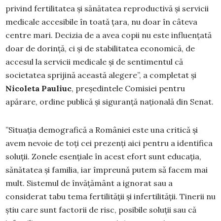
privind fertilitatea și sănătatea reproductivă și servicii
medicale accesibile în toată țara, nu doar în câteva
centre mari. Decizia de a avea copii nu este influențată
doar de dorință, ci și de stabilitatea economică, de
accesul la servicii medicale și de sentimentul că
societatea sprijină această alegere”, a completat și
Nicoleta Pauliuc
, președintele Comisiei pentru
apărare, ordine publică și siguranță națională din Senat.
”Situația demografică a României este una critică și
avem nevoie de toți cei prezenți aici pentru a identifica
soluții. Zonele esențiale în acest efort sunt educația,
sănătatea și familia, iar împreună putem sǎ facem mai
mult. Sistemul de învățământ a ignorat sau a
considerat tabu tema fertilității și infertilității. Tinerii nu
știu care sunt factorii de risc, posibile soluții sau că