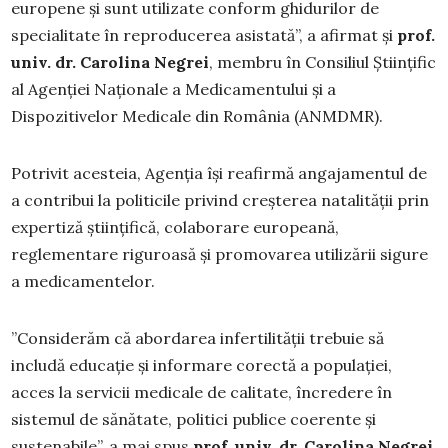
europene și sunt utilizate conform ghidurilor de
specialitate în reproducerea asistată”, a afirmat și
prof.
univ. dr. Carolina Negrei
, membru în Consiliul Științific
al Agenției Naționale a Medicamentului și a
Dispozitivelor Medicale din România (ANMDMR).
Potrivit acesteia, Agenția își reafirmă angajamentul de
a contribui la politicile privind creșterea natalității prin
expertiză științifică, colaborare europeană,
reglementare riguroasă și promovarea utilizării sigure
a medicamentelor.
”Considerăm că abordarea infertilității trebuie să
includă educație și informare corectă a populației,
acces la servicii medicale de calitate, încredere în
sistemul de sănătate, politici publice coerente și
sustenabile”, a mai spus
prof. univ. dr. Carolina Negrei
.