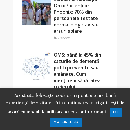
OncoPacienților
Phoenix: 70% din
persoanele testate
dermatologic aveau
arsuri solare
Cancer
OMS: până la 45% din
cazurile de demență
pot fi prevenite sau
amânate. Cum
menținem sănătatea
creierului
Boli neurologice
Acest site folosește cookie-uri pentru o mai bună
experiență de vizitare. Prin continuarea navigării, ești de
acord cu modul de utilizare a acestor informații.
OK
Mai multe detalii