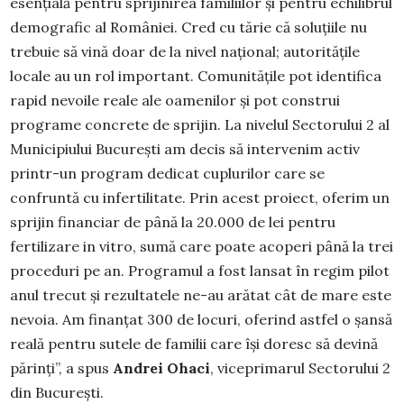
esențială pentru sprijinirea familiilor și pentru echilibrul
demografic al României. Cred cu tărie că soluțiile nu
trebuie să vină doar de la nivel național; autoritățile
locale au un rol important. Comunitățile pot identifica
rapid nevoile reale ale oamenilor și pot construi
programe concrete de sprijin. La nivelul Sectorului 2 al
Municipiului București am decis să intervenim activ
printr-un program dedicat cuplurilor care se
confruntă cu infertilitate. Prin acest proiect, oferim un
sprijin financiar de până la 20.000 de lei pentru
fertilizare in vitro, sumă care poate acoperi până la trei
proceduri pe an. Programul a fost lansat în regim pilot
anul trecut și rezultatele ne-au arătat cât de mare este
nevoia. Am finanțat 300 de locuri, oferind astfel o șansă
reală pentru sutele de familii care își doresc să devină
părinți”, a spus
Andrei Ohaci
, viceprimarul Sectorului 2
din București.