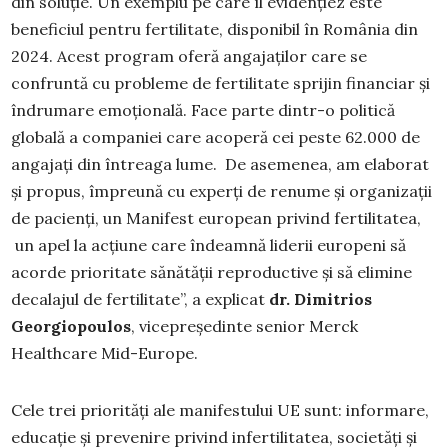
din soluție. Un exemplu pe care îl evidențiez este
beneficiul pentru fertilitate, disponibil în România din
2024. Acest program oferă angajaților care se
confruntă cu probleme de fertilitate sprijin financiar și
îndrumare emoțională. Face parte dintr-o politică
globală a companiei care acoperă cei peste 62.000 de
angajați din întreaga lume. De asemenea, am elaborat
și propus, împreună cu experți de renume și organizații
de pacienți, un Manifest european privind fertilitatea,
un apel la acțiune care îndeamnă liderii europeni să
acorde prioritate sănătății reproductive și să elimine
decalajul de fertilitate”, a explicat
dr. Dimitrios
Georgiopoulos
, vicepreședinte senior Merck
Healthcare Mid-Europe.
Cele trei priorități ale manifestului UE sunt: informare,
educație și prevenire privind infertilitatea, societăți și