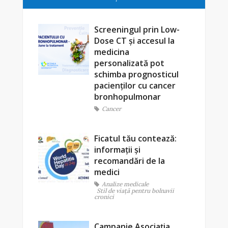
Screeningul prin Low-
Dose CT și accesul la
medicina
personalizată pot
schimba prognosticul
pacienților cu cancer
bronhopulmonar
Cancer
Ficatul tău contează:
informații și
recomandări de la
medici
Analize medicale
Stil de viaţă pentru bolnavii
cronici
Campanie Asociația