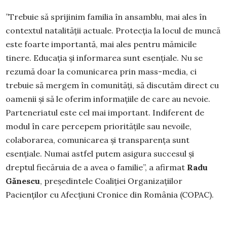
”Trebuie să sprijinim familia în ansamblu, mai ales în
contextul natalității actuale. Protecția la locul de muncă
este foarte importantă, mai ales pentru mămicile
tinere. Educația și informarea sunt esențiale. Nu se
rezumă doar la comunicarea prin mass-media, ci
trebuie să mergem în comunități, să discutăm direct cu
oamenii și să le oferim informațiile de care au nevoie.
Parteneriatul este cel mai important. Indiferent de
modul în care percepem prioritățile sau nevoile,
colaborarea, comunicarea și transparența sunt
esențiale. Numai astfel putem asigura succesul și
dreptul fiecăruia de a avea o familie”, a afirmat
Radu
Gănescu
, președintele Coaliției Organizațiilor
Pacienților cu Afecțiuni Cronice din România (COPAC).