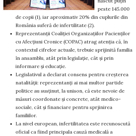
născut puțin
peste 145.000
de copii (1), iar aproximativ 20% din cuplurile din
România suferă de infertilitate (2).
Reprezentanții Coaliției Organizațiilor Pacienților
cu Afecțiuni Cronice (COPAC) atrag atenția că, în
contextul cifrelor actuale, trebuie sprijinită familia
în ansamblu, atât prin legislație, cât și prin
informare și educație.
Legislativul a declarat consens pentru creșterea
natalității: reprezentanți ai mai multor partide
politice au susținut, la unison, că este nevoie de
măsuri coordonate și concrete, atât medico-
sociale, cât și financiare pentru sprjinirea
familiilor.
La nivel european, infertilitatea este recunoscută
oficial ca fiind principala cauză medicală a