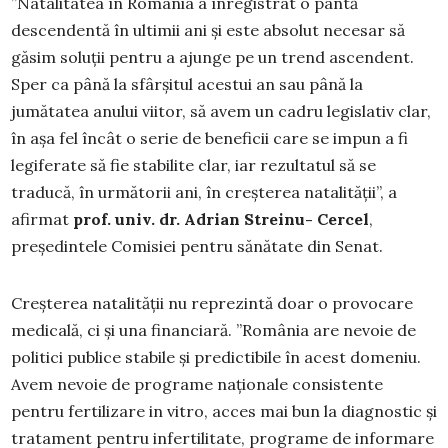
”Natalitatea în România a înregistrat o pantă
descendentă în ultimii ani și este absolut necesar să
găsim soluții pentru a ajunge pe un trend ascendent.
Sper ca până la sfârșitul acestui an sau până la
jumătatea anului viitor, să avem un cadru legislativ clar,
în așa fel încât o serie de beneficii care se impun a fi
legiferate să fie stabilite clar, iar rezultatul să se
traducă, în următorii ani, în creșterea natalității”, a
afirmat
prof. univ. dr. Adrian Streinu- Cercel
,
președintele Comisiei pentru sănătate din Senat.
Creșterea natalității nu reprezintă doar o provocare
medicală, ci și una financiară. ”România are nevoie de
politici publice stabile și predictibile în acest domeniu.
Avem nevoie de programe naționale consistente
pentru fertilizare in vitro, acces mai bun la diagnostic și
tratament pentru infertilitate, programe de informare