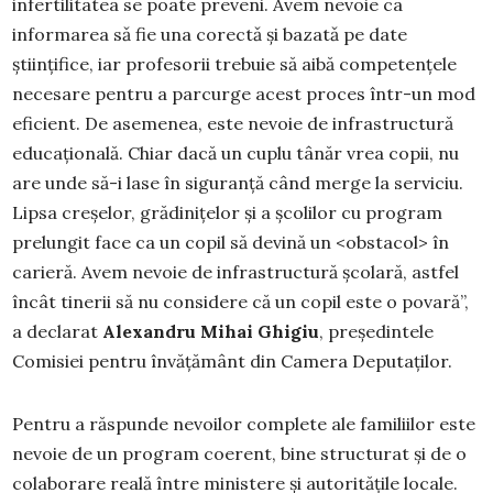
infertilitatea se poate preveni. Avem nevoie ca
informarea sǎ fie una corectǎ și bazatǎ pe date
științifice, iar profesorii trebuie să aibă competențele
necesare pentru a parcurge acest proces într-un mod
eficient. De asemenea, este nevoie de infrastructură
educațională. Chiar dacă un cuplu tânăr vrea copii, nu
are unde să-i lase în siguranță când merge la serviciu.
Lipsa creșelor, grădinițelor și a școlilor cu program
prelungit face ca un copil să devină un <obstacol> în
carieră. Avem nevoie de infrastructură școlară, astfel
încât tinerii să nu considere că un copil este o povară”,
a declarat
Alexandru Mihai Ghigiu
, președintele
Comisiei pentru învățământ din Camera Deputaților.
Pentru a răspunde nevoilor complete ale familiilor este
nevoie de un program coerent, bine structurat și de o
colaborare reală între ministere și autoritățile locale.