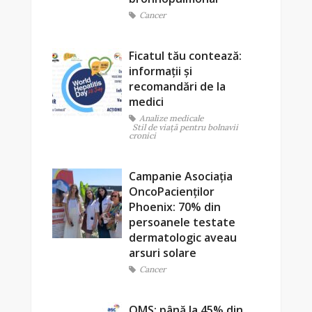
Cancer
Ficatul tău contează:
informații și
recomandări de la
medici
Analize medicale
Stil de viaţă pentru bolnavii
cronici
Campanie Asociația
OncoPacienților
Phoenix: 70% din
persoanele testate
dermatologic aveau
arsuri solare
Cancer
OMS: până la 45% din