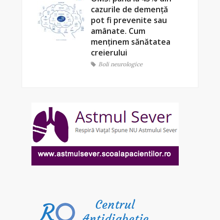
cazurile de demență
pot fi prevenite sau
amânate. Cum
menținem sănătatea
creierului
Boli neurologice