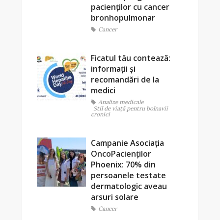
pacienților cu cancer
bronhopulmonar
Cancer
Ficatul tău contează:
informații și
recomandări de la
medici
Analize medicale
Stil de viaţă pentru bolnavii
cronici
Campanie Asociația
OncoPacienților
Phoenix: 70% din
persoanele testate
dermatologic aveau
arsuri solare
Cancer