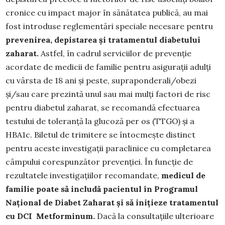
cronice cu impact major în sănătatea publică, au mai
fost introduse reglementări speciale necesare pentru
prevenirea, depistarea și tratamentul diabetului
zaharat.
Astfel, în cadrul serviciilor de prevenție
acordate de medicii de familie pentru asigurații adulți
cu vârsta de 18 ani și peste, supraponderali/obezi
și/sau care prezintă unul sau mai mulți factori de risc
pentru diabetul zaharat, se recomandă efectuarea
testului de toleranță la glucoză per os (TTGO) și a
HBA1c. Biletul de trimitere se întocmeşte distinct
pentru aceste investigaţii paraclinice cu completarea
câmpului corespunzător prevenţiei. În funcție de
rezultatele investigațiilor recomandate,
medicul de
familie poate să includă pacientul în Programul
Național de Diabet Zaharat și să inițieze tratamentul
cu DCI Metforminum.
Dacă la consultațiile ulterioare