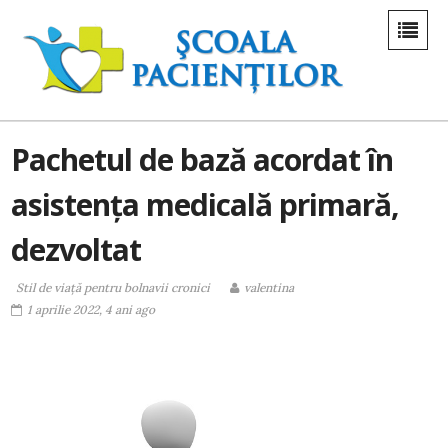
Pachetul de bază acordat în
asistența medicală primară,
dezvoltat
Stil de viaţă pentru bolnavii cronici
valentina
1 aprilie 2022, 4 ani ago