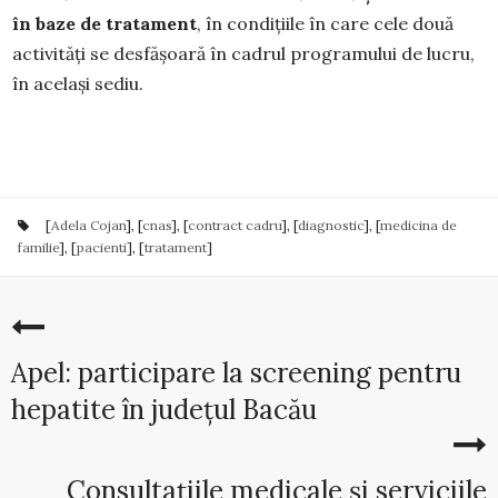
în baze de tratament
, în condițiile în care cele două
activități se desfășoară în cadrul programului de lucru,
în același sediu.
[
Adela Cojan
], [
cnas
], [
contract cadru
], [
diagnostic
], [
medicina de
familie
], [
pacienti
], [
tratament
]
Apel: participare la screening pentru
hepatite în județul Bacău
Consultațiile medicale și serviciile