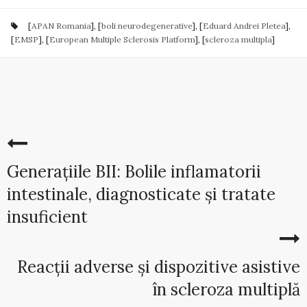
[
APAN Romania
], [
boli neurodegenerative
], [
Eduard Andrei Pletea
],
[
EMSP
], [
European Multiple Sclerosis Platform
], [
scleroza multipla
]
Generațiile BII: Bolile inflamatorii
intestinale, diagnosticate și tratate
insuficient
Reacții adverse și dispozitive asistive
în scleroza multiplă