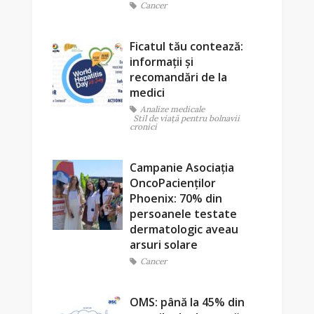
Cancer
Ficatul tău contează:
informații și
recomandări de la
medici
Analize medicale
Stil de viaţă pentru bolnavii
cronici
Campanie Asociația
OncoPacienților
Phoenix: 70% din
persoanele testate
dermatologic aveau
arsuri solare
Cancer
OMS: până la 45% din