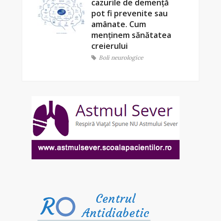
cazurile de demență
pot fi prevenite sau
amânate. Cum
menținem sănătatea
creierului
Boli neurologice