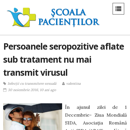
Persoanele seropozitive aflate
sub tratament nu mai
transmit virusul
Infecții cu transmitere sexuală
valentina
30 noiembrie 2016, 10 ani ago
În ajunul zilei de 1
Decembrie- Ziua Mondială
SIDA, Asociația Română