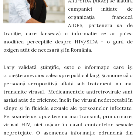
Anti-SIDA (ARAS) se alătură
campaniei inițiate de
organizația franceză
AIDES, partenera sa de
tradiție, care lansează o informație ce ar putea
modifica percepțiile despre HIV/SIDA – o gură de
oxigen atât de necesară și în România.
Larg validată științific, este o informație care își
croiește anevoios calea spre publicul larg, și anume că o
persoană seropozitivă aflată sub tratament nu mai
transmite virusul. ”Medicamentele antiretrovirale sunt
astăzi atât de eficiente, încât fac virusul nedetectabil în
sânge și în fluidele sexuale ale persoanelor infectate.
Persoanele seropozitive nu mai transmit, prin urmare,
virusul HIV, nici măcar în cazul contactelor sexuale
neprotejate. O asemenea informație zdruncină din