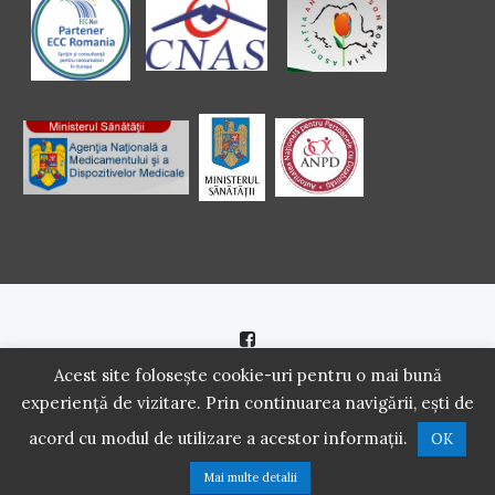
Politică de cookie
|
Politică de confidenţialitate
Acest site folosește cookie-uri pentru o mai bună
experiență de vizitare. Prin continuarea navigării, ești de
2016 - 2021 Copyright. Scoala Pacientilor - QUINN Media SRL.
acord cu modul de utilizare a acestor informații.
OK
Toate drepturile rezervate.
Mai multe detalii