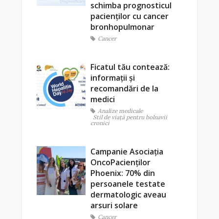
schimba prognosticul
pacienților cu cancer
bronhopulmonar
Cancer
Ficatul tău contează:
informații și
recomandări de la
medici
Analize medicale
Stil de viaţă pentru bolnavii
cronici
Campanie Asociația
OncoPacienților
Phoenix: 70% din
persoanele testate
dermatologic aveau
arsuri solare
Cancer