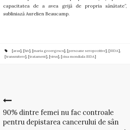
capacitatea de a avea grijă de propria sănătate”,
subliniază Aurelien Beaucamp.
[
aras
], [
hiv
], [
maria geoergescu
], [
persoane seropozitive
], [
SIDA
],
[
transmitere
], [
tratament
], [
virus
], [
ziua mondiala SIDA
]
90% dintre femei nu fac controale
pentru depistarea cancerului de sân