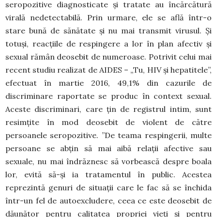
seropozitive diagnosticate și tratate au încărcătură
virală nedetectabilă. Prin urmare, ele se află într-o
stare bună de sănătate și nu mai transmit virusul. Și
totuși, reacțiile de respingere a lor în plan afectiv și
sexual rămân deosebit de numeroase. Potrivit celui mai
recent studiu realizat de AIDES – „Tu, HIV și hepatitele”,
efectuat în martie 2016, 49,1% din cazurile de
discriminare raportate se produc în context sexual.
Aceste discriminari, care țin de registrul intim, sunt
resimțite în mod deosebit de violent de către
persoanele seropozitive. ”De teama respingerii, multe
persoane se abțin să mai aibă relații afective sau
sexuale, nu mai îndrăznesc să vorbească despre boala
lor, evită să-și ia tratamentul în public. Acestea
reprezintă genuri de situații care le fac să se închida
într-un fel de autoexcludere, ceea ce este deosebit de
dăunător pentru calitatea propriei vieți și pentru