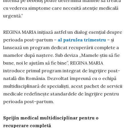
intensă pe bebeluș poate determina mamele să treacă
cu vederea simptome care necesită atenție medicală
urgentă.”
REGINA MARIA inițiază astfel un dialog esențial despre
perioada post-partum –
al patrulea trimestru
– și
lansează un program dedicat recuperării complete a
mamelor după naștere. Sub deviza „Mamele știu să fie
bune, noi le ajutăm să fie bine”, REGINA MARIA
introduce primul program integrat de îngrijire post-
natală din România. Dezvoltat împreună cu o echipă
multidisciplinară de specialiști, acest pachet de servicii
medicale redefinește standardele de îngrijire pentru
perioada post-partum.
Sprijin medical multidisciplinar pentru o
recuperare completă