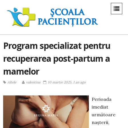
Program specializat pentru
recuperarea post-partum a
mamelor
Altele
valentina
10 martie 2025, 1 an ago
Perioada
imediat
următoare
nașterii,