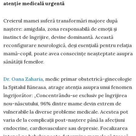
atenție medicală urgentă
Creierul mamei suferă transformări majore după
naștere: amigdala, zona responsabilă de emoții și
instinct de îngrijire, devine dominantă. Această
reconfigurare neurologică, deși esențială pentru relația
mamă-copil, poate avea consecințe neașteptate asupra
sănătății femeilor.
Dr. Oana Zaharia
, medic primar obstetrică-ginecologie
la Spitalul Băneasa, atrage atenția asupra unui fenomen
îngrijorător: „Concentrându-se exclusiv pe îngrijirea
nou-născutului, 96% dintre mame devin extrem de
vulnerabile la diverse probleme medicale. Acestea pot
varia de la complicații post-naștere până la afecțiuni
endocrine, cardiovasculare sau depresie. Focalizarea