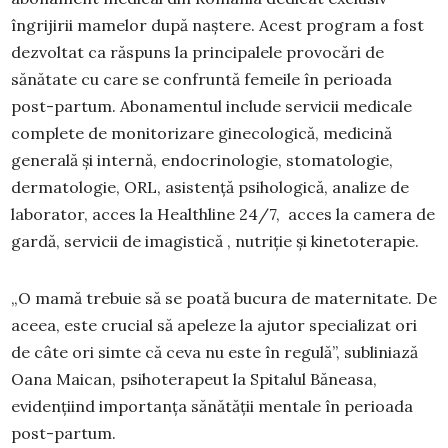
îngrijirii mamelor după naștere. Acest program a fost
dezvoltat ca răspuns la principalele provocări de
sănătate cu care se confruntă femeile în perioada
post-partum. Abonamentul include servicii medicale
complete de monitorizare ginecologică, medicină
generală și internă, endocrinologie, stomatologie,
dermatologie, ORL, asistență psihologică, analize de
laborator, acces la Healthline 24/7, acces la camera de
gardă, servicii de imagistică , nutriție și kinetoterapie.
„O mamă trebuie să se poată bucura de maternitate. De
aceea, este crucial să apeleze la ajutor specializat ori
de câte ori simte că ceva nu este în regulă”, subliniază
Oana Maican, psihoterapeut la Spitalul Băneasa,
evidențiind importanța sănătății mentale în perioada
post-partum.