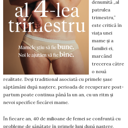
denumită „al
patrulea
trimestru,”
este critică în
viața unei
mame și a
familiei ei,
marcând
trecerea către
o nouă
realitate. Deși traditional asociată cu primele șase
săptămâni după naștere, perioada de recuperare post-
partum poate continua până la un an, cu un ritm și
nevoi specifice fiecărei mame.
În fiecare an, 40 de milioane de femei se confruntă cu
probleme de sănătate în primele luni după naștere,