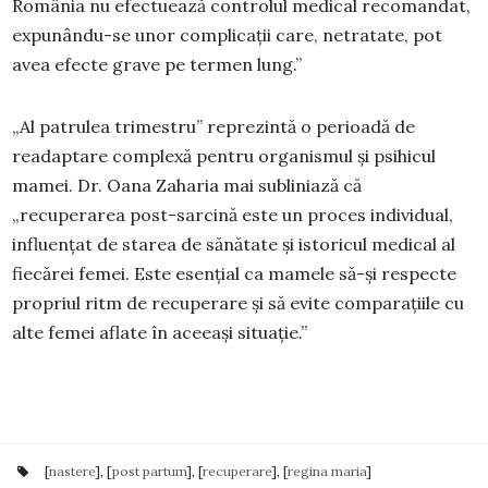
România nu efectuează controlul medical recomandat,
expunându-se unor complicații care, netratate, pot
avea efecte grave pe termen lung.”
„Al patrulea trimestru” reprezintă o perioadă de
readaptare complexă pentru organismul și psihicul
mamei. Dr. Oana Zaharia mai subliniază că
„recuperarea post-sarcină este un proces individual,
influențat de starea de sănătate și istoricul medical al
fiecărei femei. Este esențial ca mamele să-și respecte
propriul ritm de recuperare și să evite comparațiile cu
alte femei aflate în aceeași situație.”
[
nastere
], [
post partum
], [
recuperare
], [
regina maria
]