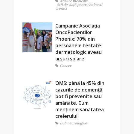
Analize medicale
Stil de viaţă pentru bolnavii
cronici
Campanie Asociația
OncoPacienților
Phoenix: 70% din
persoanele testate
dermatologic aveau
arsuri solare
Cancer
OMS: până la 45% din
cazurile de demență
pot fi prevenite sau
amânate. Cum
menținem sănătatea
creierului
Boli neurologice