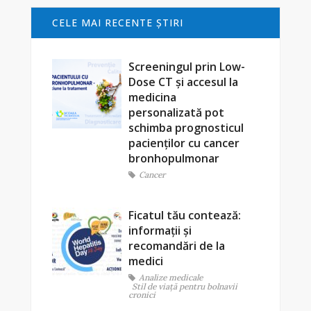
CELE MAI RECENTE ŞTIRI
Screeningul prin Low-
Dose CT și accesul la
medicina
personalizată pot
schimba prognosticul
pacienților cu cancer
bronhopulmonar
Cancer
Ficatul tău contează:
informații și
recomandări de la
medici
Analize medicale
Stil de viaţă pentru bolnavii
cronici