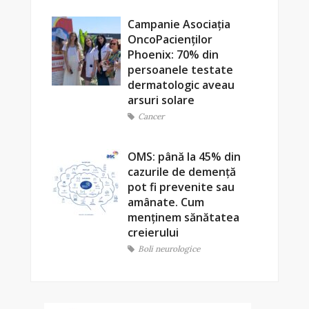
Campanie Asociația
OncoPacienților
Phoenix: 70% din
persoanele testate
dermatologic aveau
arsuri solare
Cancer
OMS: până la 45% din
cazurile de demență
pot fi prevenite sau
amânate. Cum
menținem sănătatea
creierului
Boli neurologice