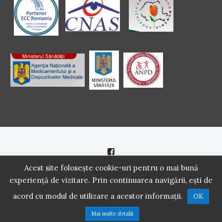
Politică de cookie
|
Politică de confidenţialitate
Acest site folosește cookie-uri pentru o mai bună
experiență de vizitare. Prin continuarea navigării, ești de
2016 - 2021 Copyright. Scoala Pacientilor - QUINN Media SRL.
acord cu modul de utilizare a acestor informații.
OK
Toate drepturile rezervate.
Mai multe detalii