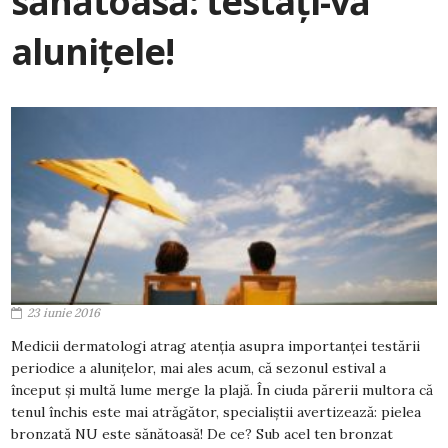
sănătoasă: testați-vă
alunițele!
23 iunie 2016
Medicii dermatologi atrag atenția asupra importanței testării
periodice a alunițelor, mai ales acum, că sezonul estival a
început și multă lume merge la plajă. În ciuda părerii multora că
tenul închis este mai atrăgător, specialiștii avertizează: pielea
bronzată NU este sănătoasă! De ce? Sub acel ten bronzat