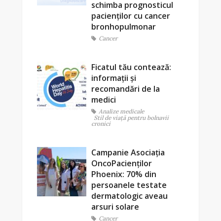
schimba prognosticul
pacienților cu cancer
bronhopulmonar
Cancer
Ficatul tău contează:
informații și
recomandări de la
medici
Analize medicale
Stil de viaţă pentru bolnavii
cronici
Campanie Asociația
OncoPacienților
Phoenix: 70% din
persoanele testate
dermatologic aveau
arsuri solare
Cancer