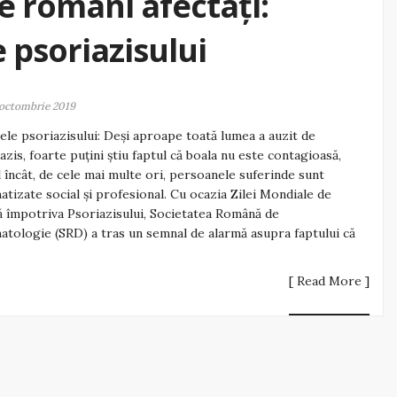
e români afectați:
 psoriazisului
octombrie 2019
le psoriazisului: Deși aproape toată lumea a auzit de
azis, foarte puțini știu faptul că boala nu este contagioasă,
l încât, de cele mai multe ori, persoanele suferinde sunt
atizate social și profesional. Cu ocazia Zilei Mondiale de
 împotriva Psoriazisului, Societatea Română de
tologie (SRD) a tras un semnal de alarmă asupra faptului că
[ Read More ]