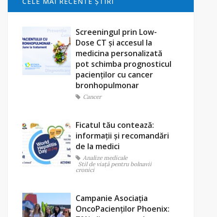
CELE MAI RECENTE ŞTIRI
Screeningul prin Low-
Dose CT și accesul la
medicina personalizată
pot schimba prognosticul
pacienților cu cancer
bronhopulmonar
Cancer
Ficatul tău contează:
informații și recomandări
de la medici
Analize medicale
Stil de viaţă pentru bolnavii
cronici
Campanie Asociația
OncoPacienților Phoenix: