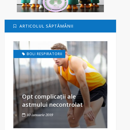
ARTICOLUL SĂPTĂMÂNII
BOLI RESPIRATORII
Opt complicații ale
astmului necontrolat
10 ianuarie 2019