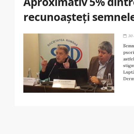
Aproximativ 5% dintr
recunoașteți semnele
30 
Semne
psori
astfe
stigm
Luptă
Derma