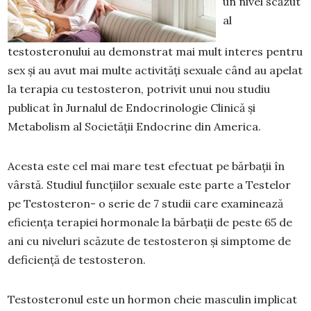
un nivel scăzut
al
testosteronului au demonstrat mai mult interes pentru
sex și au avut mai multe activități sexuale când au apelat
la terapia cu testosteron, potrivit unui nou studiu
publicat în Jurnalul de Endocrinologie Clinică și
Metabolism al Societății Endocrine din America.
Acesta este cel mai mare test efectuat pe bărbații în
vârstă. Studiul funcțiilor sexuale este parte a Testelor
pe Testosteron- o serie de 7 studii care examinează
eficiența terapiei hormonale la bărbații de peste 65 de
ani cu niveluri scăzute de testosteron și simptome de
deficiență de testosteron.
Testosteronul este un hormon cheie masculin implicat