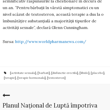
semnificativ răspunsurile la chestionare în decurs de
un an. ”Pentru bărbații în vârstă simptomatici cu un
nivel scăzut de testosteron, această terapie a dus la o
îmbunătățire substanțială a majorității tipurilor de
activități sexuale”, declară Glenn Cunningham.
Sursa:
http://www.worldpharmanews.com/
[
activitate sexuala
], [
barbati
], [
disfunctie erectila
], [
libido
], [
placebo
],
[
terapie
], [
terapie hormonala
], [
testosteron
]
Planul Național de Luptă împotriva