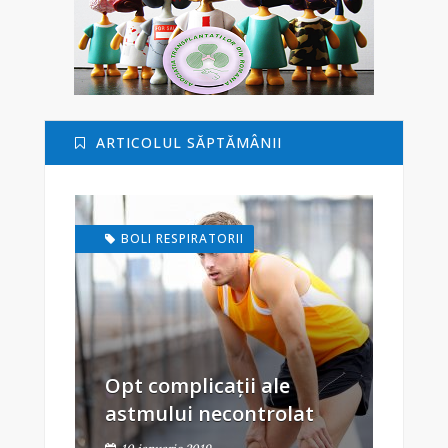
ARTICOLUL SĂPTĂMÂNII
BOLI RESPIRATORII
Opt complicații ale
astmului necontrolat