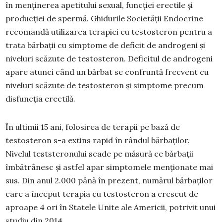
în menținerea apetitului sexual, funcției erectile și
producției de spermă. Ghidurile Societății Endocrine
recomandă utilizarea terapiei cu testosteron pentru a
trata bărbații cu simptome de deficit de androgeni și
niveluri scăzute de testosteron. Deficitul de androgeni
apare atunci când un bărbat se confruntă frecvent cu
niveluri scăzute de testosteron și simptome precum
disfuncția erectilă.
În ultimii 15 ani, folosirea de terapii pe bază de
testosteron s-a extins rapid în rândul bărbaților.
Nivelul teststeronului scade pe măsură ce bărbații
îmbătrânesc și astfel apar simptomele menționate mai
sus. Din anul 2.000 până în prezent, numărul bărbaților
care a început terapia cu testosteron a crescut de
aproape 4 ori în Statele Unite ale Americii, potrivit unui
studiu din 2014.