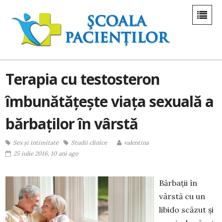
Terapia cu testosteron
îmbunătățește viața sexuală a
bărbaților în vârstă
Sex și intimitate
Studii clinice
valentina
25 iulie 2016, 10 ani ago
Bărbații în
vârstă cu un
libido scăzut și