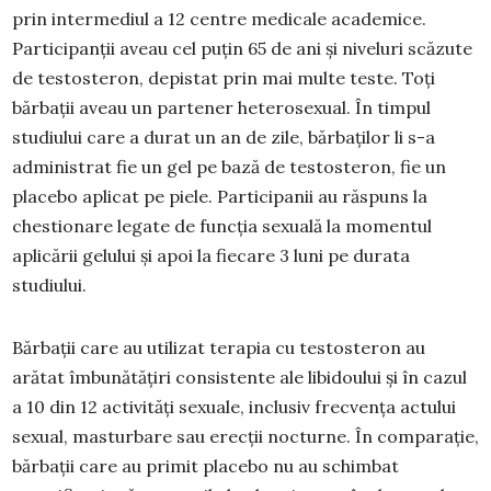
prin intermediul a 12 centre medicale academice.
Participanții aveau cel puțin 65 de ani și niveluri scăzute
de testosteron, depistat prin mai multe teste. Toți
bărbații aveau un partener heterosexual. În timpul
studiului care a durat un an de zile, bărbaților li s-a
administrat fie un gel pe bază de testosteron, fie un
placebo aplicat pe piele. Participanii au răspuns la
chestionare legate de funcția sexuală la momentul
aplicării gelului și apoi la fiecare 3 luni pe durata
studiului.
Bărbații care au utilizat terapia cu testosteron au
arătat îmbunătățiri consistente ale libidoului și în cazul
a 10 din 12 activități sexuale, inclusiv frecvența actului
sexual, masturbare sau erecții nocturne. În comparație,
bărbații care au primit placebo nu au schimbat