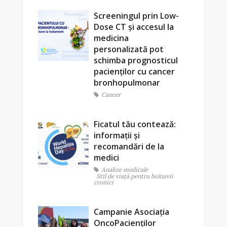
Screeningul prin Low-
Dose CT și accesul la
medicina
personalizată pot
schimba prognosticul
pacienților cu cancer
bronhopulmonar
Cancer
Ficatul tău contează:
informații și
recomandări de la
medici
Analize medicale
Stil de viaţă pentru bolnavii
cronici
Campanie Asociația
OncoPacienților