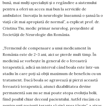
bună, mai mulți specialiști și o regândire a sistemului
pentru a oferi un acces mai bun la serviciile de
ambulator. Inovația în neurologie înseamnă o șansă la o
viață cât mai apropiată de normal”, a explicat prof. dr.
Cristina Tiu, medic primar neurolog, președinte al
Societății de Neurologie din România.
„Termenul de compensare a unui medicament în
România este de 2-3 ani, aici se pierde mult timp. În
medicină se vorbește în general de o fereastră
terapeutică, adică un interval când boala este într-un
stadiu în care poți să obții maximum de beneficiu cu un
tratament. Dacă boala se agravează și pierzi această
fereastră terapeutică, atunci dizabilitatea devine
permanentă sau nu se mai poate stopa evoluția bolii,
fiind posibil chiar decesul pacientului. Astfel riscăm ca
pentru unii pacienți terapia să vină prea târziu”, a atras