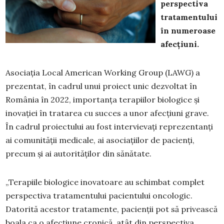
perspectiva
tratamentului
în numeroase
afecțiuni.
Asociația Local American Working Group (LAWG) a
prezentat, în cadrul unui proiect unic dezvoltat în
România în 2022, importanța terapiilor biologice și
inovației în tratarea cu succes a unor afecțiuni grave.
În cadrul proiectului au fost intervievați reprezentanți
ai comunității medicale, ai asociațiilor de pacienți,
precum și ai autorităților din sănătate.
„Terapiile biologice inovatoare au schimbat complet
perspectiva tratamentului pacientului oncologic.
Datorită acestor tratamente, pacienții pot să privească
boala ca o afecțiune cronică, atât din perspectiva