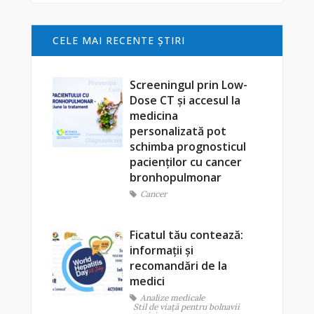
CELE MAI RECENTE ŞTIRI
Screeningul prin Low-
Dose CT și accesul la
medicina
personalizată pot
schimba prognosticul
pacienților cu cancer
bronhopulmonar
Cancer
Ficatul tău contează:
informații și
recomandări de la
medici
Analize medicale
Stil de viaţă pentru bolnavii