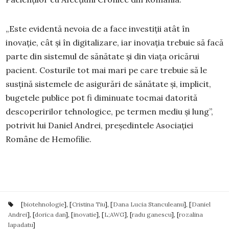
„Este evidentă nevoia de a face investiții atât în
inovație, cât și în digitalizare, iar inovația trebuie să facă
parte din sistemul de sănătate și din viața oricărui
pacient. Costurile tot mai mari pe care trebuie să le
susțină sistemele de asigurări de sănătate și, implicit,
bugetele publice pot fi diminuate tocmai datorită
descoperirilor tehnologice, pe termen mediu și lung”,
potrivit lui Daniel Andrei, președintele Asociației
Române de Hemofilie.
[
biotehnologie
], [
Cristina Tiu
], [
Dana Lucia Stanculeanu
], [
Daniel
Andrei
], [
dorica dan
], [
inovatie
], [
L;AWG
], [
radu ganescu
], [
rozalina
lapadatu
]