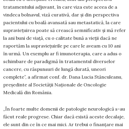
tratamentului adjuvant, în care viza este aceea de a
vindeca bolnavul, viză curativă, dar și din perspectiva
pacientului cu boală avansată sau metastatică, la care
supraviețuirea poate să crească semnificativ și mă refer
la ani buni de viață, cu o calitate bună a vieții dacă ne
raportăm la supraviețuirile pe care le aveam cu 10 ani
în urmă. Un exemplu ar fi imunoterapia, care a adus o
schimbare de paradigmă în tratamentul diverselor
cancere, cu răspunsuri de lungă durată, uneori
complete”, a afirmat conf. dr. Dana Lucia Stănculeanu,
președinte al Societății Naționale de Oncologie
Medicală din România.
„În foarte multe domenii de patologie neurologică s-au
făcut reale progrese. Chiar dacă există aceste decalaje,
ele sunt din ce în ce mai mici. Ar trebui o finanțare mai