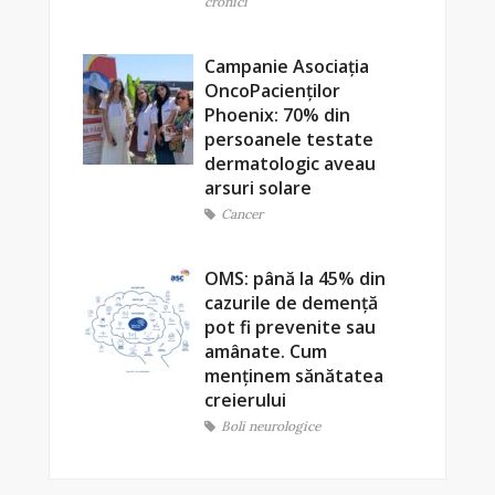
cronici
Campanie Asociația
OncoPacienților
Phoenix: 70% din
persoanele testate
dermatologic aveau
arsuri solare
Cancer
OMS: până la 45% din
cazurile de demență
pot fi prevenite sau
amânate. Cum
menținem sănătatea
creierului
Boli neurologice