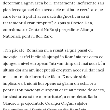
determina agravarea bolii, tratamente ineficiente sau
pierderea șansei de a avea cele mai bune rezultate pe
care le-ar fi putut avea dacă diagnosticarea și
tratamentul erau timpurii”, a spus și Dorica Dan,
coordonator Centrul NoRo și președinte Alianța
Națională pentru Boli Rare.
„Din păcate, România nu a reușit să țină pasul cu
inovația, astfel încât să ajungă în România tot ceea ce
ajunge la nivel european într-un timp cât mai scurt. În
ultimii doi ani am început să creștem accesul, dar încă
mai sunt multe lucruri de făcut. E nevoie și de
implicarea Uniunii Europene să găsim un echilibru
pentru toți pacienții europeni care au nevoie de acces,
iar sănătatea să fie o prioritate”, a completat Radu
Gănescu, președintele Coaliției Organizațiilor
Pacienților cu Afecțiuni Cronice din România.