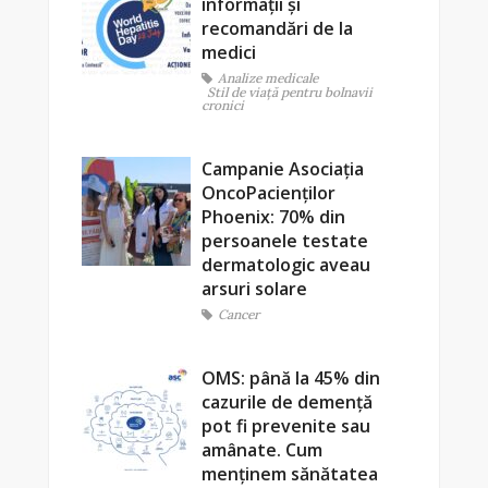
informații și
recomandări de la
medici
Analize medicale
Stil de viaţă pentru bolnavii
cronici
Campanie Asociația
OncoPacienților
Phoenix: 70% din
persoanele testate
dermatologic aveau
arsuri solare
Cancer
OMS: până la 45% din
cazurile de demență
pot fi prevenite sau
amânate. Cum
menținem sănătatea