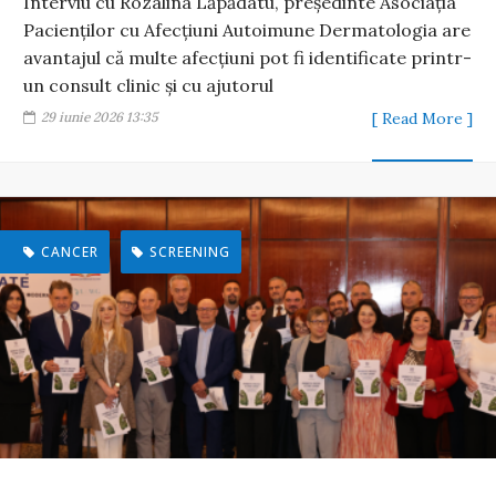
Interviu cu Rozalina Lăpădatu, președinte Asociația
Pacienților cu Afecțiuni Autoimune Dermatologia are
avantajul că multe afecțiuni pot fi identificate printr-
un consult clinic și cu ajutorul
29 iunie 2026 13:35
[ Read More ]
CANCER
SCREENING