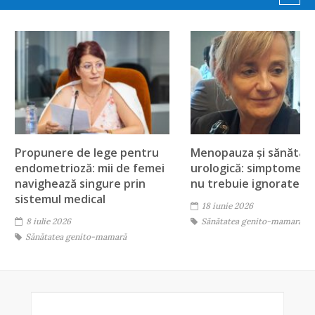
Next
Propunere de lege pentru
Menopauza și sănătat
endometrioză: mii de femei
urologică: simptomele
navighează singure prin
nu trebuie ignorate
sistemul medical
18 iunie 2026
8 iulie 2026
Sănătatea genito-mamară
Sănătatea genito-mamară