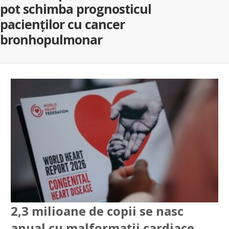
i
t schimba prognosticul
d
cienților cu cancer
onhopulmonar
iulie 2026
2,3 milioane de copii se nasc
anual cu malformații cardiace.