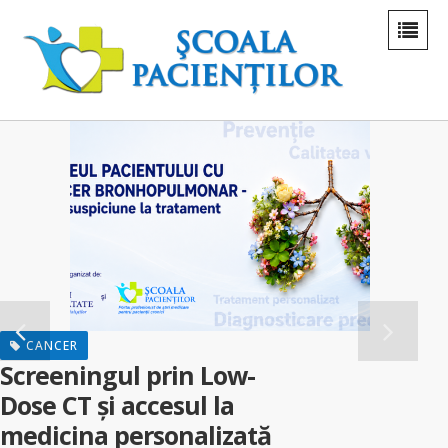
CANCER
reeningul prin Low-
se CT și accesul la
F
dicina personalizată