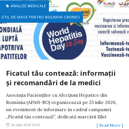
ANALIZE MEDICALE
STIL DE VIAŢĂ PENTRU BOLNAVII CRONICI
Ficatul tău contează: informații
și recomandări de la medici
Asociația Pacienților cu Afecțiuni Hepatice din
România (APAH-RO) organizeazză pe 25 iulie 2026,
un eveniment de informare în cadrul campaniei
„Ficatul tău contează!”, dedicată marcării Zilei
24 iulie 2026 13:01
[ Read More ]