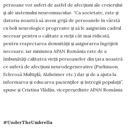
persoane vor suferi de astfel de afecțiuni ale creierului
și ale sistemului neuromuscular. “Ca societate, este și
datoria noastră să avem grijă de persoanele în vârstă
cu boli neurologice progresive și să le asigurăm cadrul
necesar pentru o calitate a vieții cât mai ridicată,
pentru respectarea demnității și asigurarea îngrijirii
necesare, iar misiunea APAN România este de a
îmbunătăți calitatea vieții persoanelor din țara noastră
ce suferă de afecțiuni neurodegenerative (Parkinson,
Scleroză Multiplă, Alzheimer etc.) dar și de a ajuta la
informarea și educarea pacienților și întregii populații”,
spune și Cristina Vlădău, vicepreședinte APAN România.
#UnderTheUmbrella