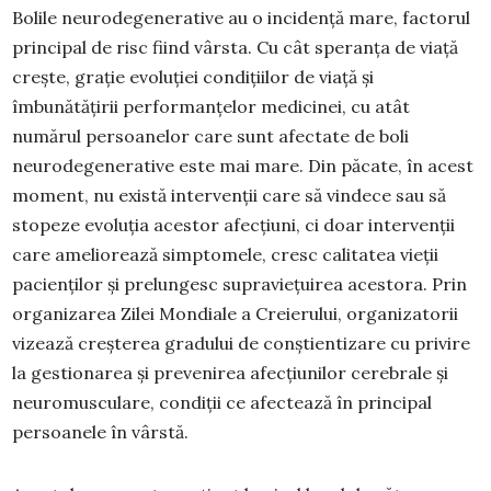
Bolile neurodegenerative au o incidență mare, factorul
principal de risc fiind vârsta. Cu cât speranța de viață
crește, grație evoluției condițiilor de viață și
îmbunătățirii performanțelor medicinei, cu atât
numărul persoanelor care sunt afectate de boli
neurodegenerative este mai mare. Din păcate, în acest
moment, nu există intervenții care să vindece sau să
stopeze evoluția acestor afecțiuni, ci doar intervenții
care ameliorează simptomele, cresc calitatea vieții
pacienților și prelungesc supraviețuirea acestora. Prin
organizarea Zilei Mondiale a Creierului, organizatorii
vizează creșterea gradului de conștientizare cu privire
la gestionarea și prevenirea afecțiunilor cerebrale și
neuromusculare, condiții ce afectează în principal
persoanele în vârstă.