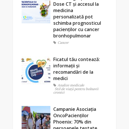
Dose CT și accesul la
medicina
personalizată pot
schimba prognosticul
pacienților cu cancer
bronhopulmonar
Cancer
Ficatul tău contează:
informații și
recomandări de la
medici
Analize medicale
Stil de viaţă pentru bolnavii
cronici
Campanie Asociația
OncoPacienților
Phoenix: 70% din
persoanele testate