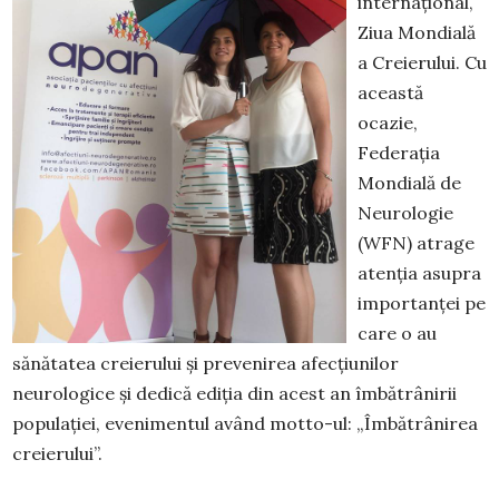
internațional,
Ziua Mondială
a Creierului. Cu
această
ocazie,
Federaţia
Mondială de
Neurologie
(WFN) atrage
atenția asupra
importanței pe
care o au
sănătatea creierului și prevenirea afecțiunilor
neurologice și dedică ediția din acest an îmbătrânirii
populației, evenimentul având motto-ul: „Îmbătrânirea
creierului”.