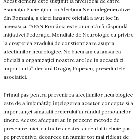
Acest demers este susținut la nivel local de către
Asociația Pacienților cu Afecțiuni Neurodegenerative
din România, a cărei lansare oficială a avut loc în
aceeași zi. “APAN România este onorată să răspundă
inițiativei Federației Mondiale de Neurologie cu privire
la creșterea gradului de conștientizare asupra
afecțiunilor neurologice. Ne bucurăm că lansarea
oficială a organizației noastre are loc în această zi
importantă”, declară Dragoș Popescu, președintele
asociației.
Primul pas pentru prevenirea afecțiunilor neurologice
este de a îmbunătăți înțelegerea acestor concepte și a
importanței sănătății creierului în rândul persoanelor
tinere. Aceste afecțiuni au în prezent metode de
prevenire mici, cu toate acestea accentul trebuie pus
pe preventive, deoarece un număr tot mai ridicat de