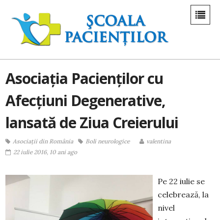
Asociația Pacienților cu
Afecțiuni Degenerative,
lansată de Ziua Creierului
Asociații din România
Boli neurologice
valentina
22 iulie 2016, 10 ani ago
Pe 22 iulie se
celebrează, la
nivel