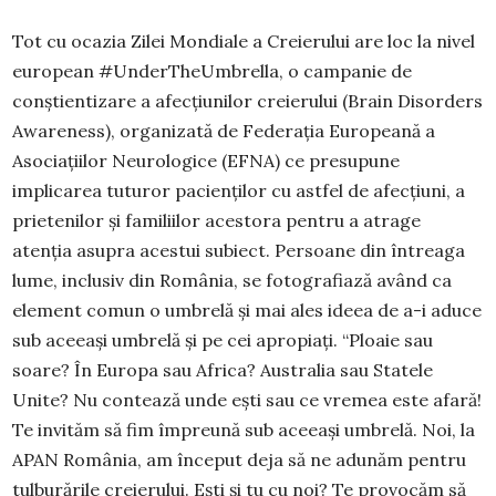
Tot cu ocazia Zilei Mondiale a Creierului are loc la nivel
european #UnderTheUmbrella, o campanie de
conștientizare a afecțiunilor creierului (Brain Disorders
Awareness), organizată de Federația Europeană a
Asociațiilor Neurologice (EFNA) ce presupune
implicarea tuturor pacienților cu astfel de afecțiuni, a
prietenilor și familiilor acestora pentru a atrage
atenția asupra acestui subiect. Persoane din întreaga
lume, inclusiv din România, se fotografiază având ca
element comun o umbrelă și mai ales ideea de a-i aduce
sub aceeași umbrelă și pe cei apropiați. “Ploaie sau
soare? În Europa sau Africa? Australia sau Statele
Unite? Nu contează unde ești sau ce vremea este afară!
Te invităm să fim împreună sub aceeași umbrelă. Noi, la
APAN România, am început deja să ne adunăm pentru
tulburările creierului. Ești și tu cu noi? Te provocăm să