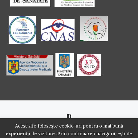
Politică de cookie
|
Politică de confidenţialitate
Acest site folosește cookie-uri pentru o mai bună
experiență de vizitare. Prin continuarea navigării, ești de
2016 - 2021 Copyright. Scoala Pacientilor - QUINN Media SRL.