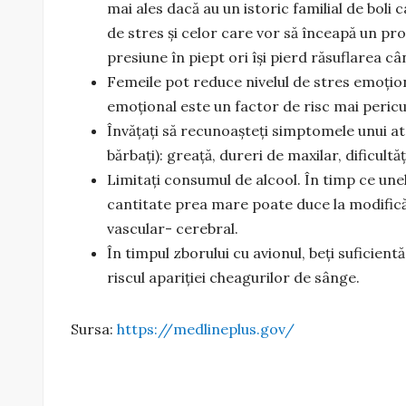
mai ales dacă au un istoric familial de bol
de stres și celor care vor să înceapă un pro
presiune în piept ori își pierd răsuflarea c
Femeile pot reduce nivelul de stres emoționa
emoțional este un factor de risc mai pericul
Învățați să recunoașteți simptomele unui a
bărbați): greață, dureri de maxilar, dificultă
Limitați consumul de alcool. În timp ce unel
cantitate prea mare poate duce la modificăr
vascular- cerebral.
În timpul zborului cu avionul, beți suficient
riscul apariției cheagurilor de sânge.
Sursa:
https://medlineplus.gov/