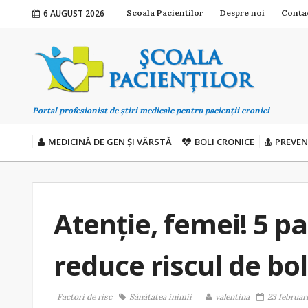
6 AUGUST 2026
Scoala Pacientilor
Despre noi
Conta
Portal profesionist de știri medicale pentru pacienții cronici
MEDICINĂ DE GEN ȘI VÂRSTĂ
BOLI CRONICE
PREVEN
Atenție, femei! 5 pa
reduce riscul de bol
Factori de risc
Sănătatea inimii
valentina
23 februari