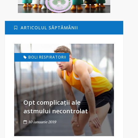
ARTICOLUL SĂPTĂMÂNII
BOLI RESPIRATORII
Opt complicații ale
astmului necontrolat
10 ianuarie 2019