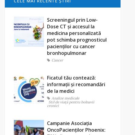
CELE MAI RECENTE ŞTIRI
Screeningul prin Low-
Dose CT și accesul la
medicina personalizată
pot schimba prognosticul
pacienților cu cancer
bronhopulmonar
Cancer
Ficatul tău contează:
informații și recomandări
de la medici
Analize medicale
Stil de viaţă pentru bolnavii
cronici
Campanie Asociația
OncoPacienților Phoenix: