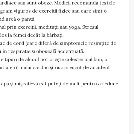
i cardiace sau sunt obeze. Medicii recomandă testele
gram viguros de exerciții fizice sau care simt o
ând urcă o pantă.
l prin exerciții, meditații sau yoga. Stresul
os la femei decât la bărbați.
tac de cord (care diferă de simptomele resimțite de
ți în respirație și oboseală accentuată.
e tipuri de alcool pot crește colesterolul bun, o
i ale ritmului cardac și risc crescut de accident
ă apă și mișcați-vă cât puteți de mult pentru a reduce