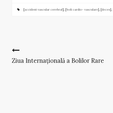
[
accident vascular cerebral
], [
boli cardio- vasculare
], [
deces
], 
Ziua Internațională a Bolilor Rare