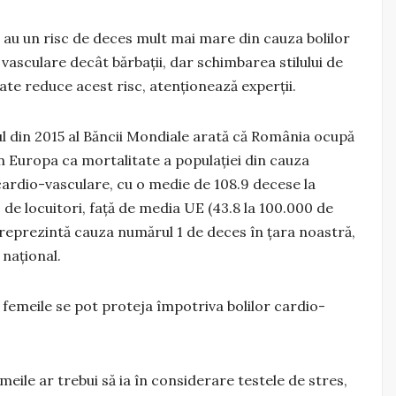
 au un risc de deces mult mai mare din cauza bolilor
vasculare decât bărbații, dar schimbarea stilului de
ate reduce acest risc, atenționează experții.
l din 2015 al Băncii Mondiale arată că România ocupă
în Europa ca mortalitate a populației din cauza
 cardio-vasculare, cu o medie de 108.9 decese la
 de locuitori, față de media UE (43.8 la 100.000 de
 reprezintă cauza numărul 1 de deces în țara noastră,
 naţional.
 femeile se pot proteja împotriva bolilor cardio-
eile ar trebui să ia în considerare testele de stres,