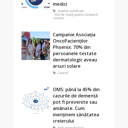
medici
Analize medicale
Stil de viaţă pentru bolnavii
cronici
Campanie Asociația
OncoPacienților
Phoenix: 70% din
persoanele testate
dermatologic aveau
arsuri solare
Cancer
OMS: până la 45% din
cazurile de demență
pot fi prevenite sau
amânate. Cum
menținem sănătatea
creierului
Boli neurologice