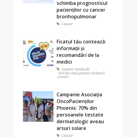
schimba prognosticul
pacienților cu cancer
bronhopulmonar
Cancer
Ficatul tău contează:
informații și
recomandări de la
medici
Analize medicale
Stil de viaţă pentru bolnavii
cronici
Campanie Asociația
OncoPacienților
Phoenix: 70% din
persoanele testate
dermatologic aveau
arsuri solare
Cancer