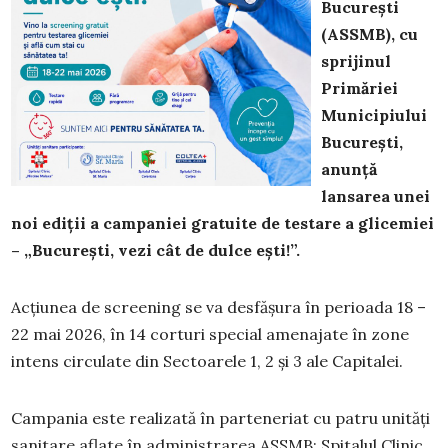
București
(ASSMB), cu
sprijinul
Primăriei
Municipiului
București,
anunță
lansarea unei
noi ediții a campaniei gratuite de testare a glicemiei
– „București, vezi cât de dulce ești!”.
Acțiunea de screening se va desfășura în perioada 18 –
22 mai 2026, în 14 corturi special amenajate în zone
intens circulate din Sectoarele 1, 2 și 3 ale Capitalei.
Campania este realizată în parteneriat cu patru unități
sanitare aflate în administrarea ASSMB: Spitalul Clinic