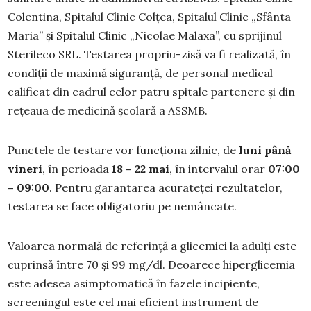
Colentina, Spitalul Clinic Colțea, Spitalul Clinic „Sfânta
Maria” și Spitalul Clinic „Nicolae Malaxa”, cu sprijinul
Sterileco SRL. Testarea propriu-zisă va fi realizată, în
condiții de maximă siguranță, de personal medical
calificat din cadrul celor patru spitale partenere și din
rețeaua de medicină școlară a ASSMB.
Punctele de testare vor funcționa zilnic, de
luni până
vineri
, în perioada
18 – 22 mai
, în intervalul orar
07:00
– 09:00
. Pentru garantarea acurateței rezultatelor,
testarea se face obligatoriu pe nemâncate.
Valoarea normală de referință a glicemiei la adulți este
cuprinsă între 70 și 99 mg/dl. Deoarece hiperglicemia
este adesea asimptomatică în fazele incipiente,
screeningul este cel mai eficient instrument de