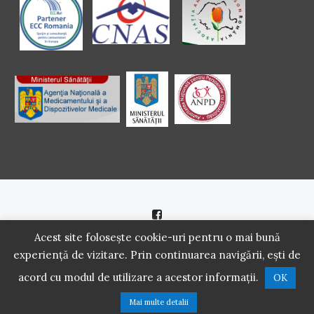
Politică de cookie
|
Politică de confidenţialitate
Acest site folosește cookie-uri pentru o mai bună
experiență de vizitare. Prin continuarea navigării, ești de
2016 - 2021 Copyright. Scoala Pacientilor - QUINN Media SRL.
acord cu modul de utilizare a acestor informații.
OK
Toate drepturile rezervate.
Mai multe detalii