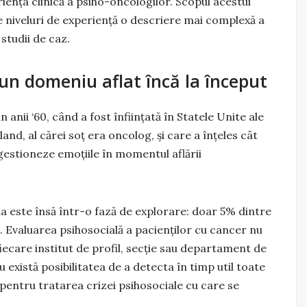
riența clinică a psiho-oncologilor. Scopul acestui
rse niveluri de experiență o descriere mai complexă a
 studii de caz.
un domeniu aflat încă la început
 anii ‘60, când a fost înființată în Statele Unite ale
nd, al cărei soț era oncolog, și care a înțeles cât
 gestioneze emoțiile în momentul aflării
a este însă într-o fază de explorare: doar 5% dintre
. Evaluarea psihosocială a pacienților cu cancer nu
iecare institut de profil, secție sau departament de
există posibilitatea de a detecta în timp util toate
 pentru tratarea crizei psihosociale cu care se