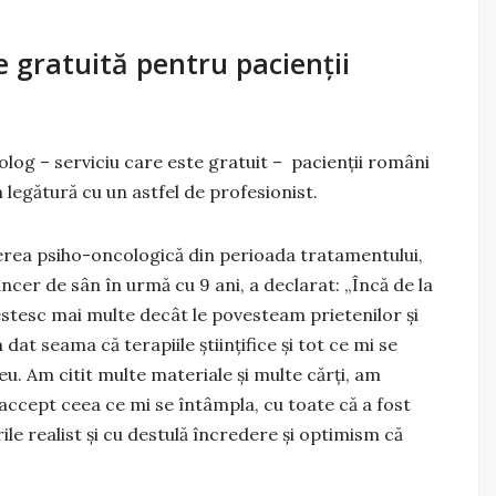
e gratuită pentru pacienții
olog – serviciu care este gratuit – pacienții români
 legătură cu un astfel de profesionist.
ierea psiho-oncologică din perioada tratamentului,
cer de sân în urmă cu 9 ani, a declarat: „Încă de la
stesc mai multe decât le povesteam prietenilor și
dat seama că terapiile științifice și tot ce mi se
eu. Am citit multe materiale și multe cărți, am
accept ceea ce mi se întâmpla, cu toate că a fost
ile realist și cu destulă încredere și optimism că