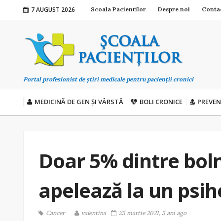
7 AUGUST 2026
Scoala Pacientilor
Despre noi
Conta
Portal profesionist de știri medicale pentru pacienții cronici
MEDICINĂ DE GEN ȘI VÂRSTĂ
BOLI CRONICE
PREVEN
Doar 5% dintre boln
apelează la un psih
Cancer
valentina
25 martie 2021, 5 ani ago