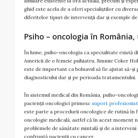
similare existente la ora actuală, precum și expe
ghid este acela de a oferi specialiștilor cu dive
diferitelor tipuri de intervenții dar și exemple de
Psiho – oncologia în România, 
În lume, psiho-oncologia ca specialitate există din
Americii de o femeie psihiatru, Jimmie Coker Holla
este de important ca bolnavul să fie ajutat să-și
diagnosticului dar și pe perioada tratamentului.
În sistemul medical din România, psiho-oncologi
pacienţii oncologici primesc
suport profesionist
este parte a procedurii oncologice de rutină în f
oncologie medicală, astfel că în acest moment nu 
problemele de sănătate mintală și de a interveni
confruntă pacienții cu cancer.