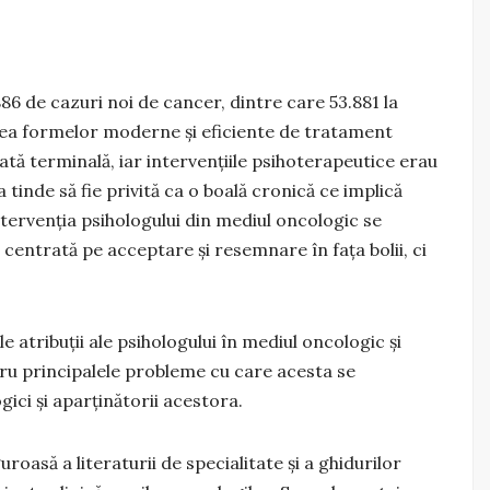
86 de cazuri noi de cancer, dintre care 53.881 la
area formelor moderne și eficiente de tratament
tă terminală, iar intervenţiile psihoterapeutice erau
 tinde să fie privită ca o boală cronică ce implică
intervenția psihologului din mediul oncologic se
centrată pe acceptare și resemnare în fața bolii, ci
e atribuţii ale psihologului în mediul oncologic şi
tru principalele probleme cu care acesta se
gici și aparținătorii acestora.
uroasă a literaturii de specialitate și a ghidurilor