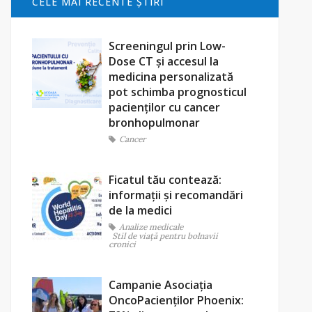
CELE MAI RECENTE ŞTIRI
Screeningul prin Low-
Dose CT și accesul la
medicina personalizată
pot schimba prognosticul
pacienților cu cancer
bronhopulmonar
Cancer
Ficatul tău contează:
informații și recomandări
de la medici
Analize medicale
Stil de viaţă pentru bolnavii
cronici
Campanie Asociația
OncoPacienților Phoenix: