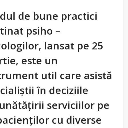
dul de bune practici
tinat psiho –
ologilor, lansat pe 25
tie, este un
trument util care asistă
ialiștii în deciziile
nătățirii serviciilor pe
pacienților cu diverse