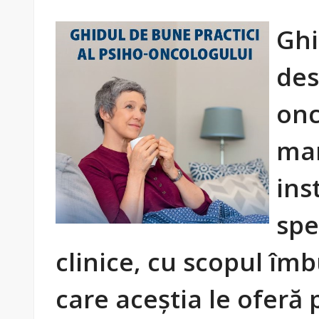
Ghi
des
onc
mar
ins
spec
clinice, cu scopul îmbu
care aceștia le oferă 