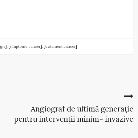
gie
], [
simptome cancer
], [
tratament cancer
]
Angiograf de ultimă generație
pentru intervenții minim- invazive