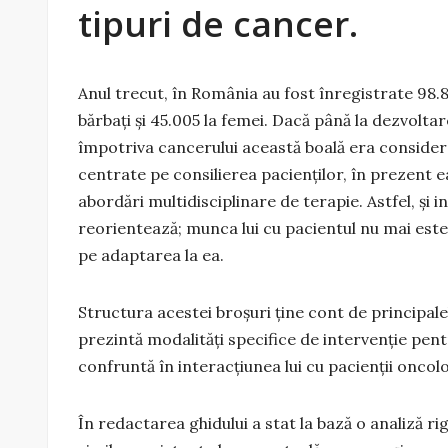
tipuri de cancer.
Anul trecut, în România au fost înregistrate 98.8
bărbați și 45.005 la femei. Dacă până la dezvolt
împotriva cancerului această boală era considera
centrate pe consilierea pacienţilor, în prezent ea
abordări multidisciplinare de terapie. Astfel, și 
reorientează; munca lui cu pacientul nu mai este 
pe adaptarea la ea.
Structura acestei broșuri ține cont de principalel
prezintă modalităţi specifice de intervenţie pen
confruntă în interacțiunea lui cu pacienţii oncolo
În redactarea ghidului a stat la bază o analiză rig