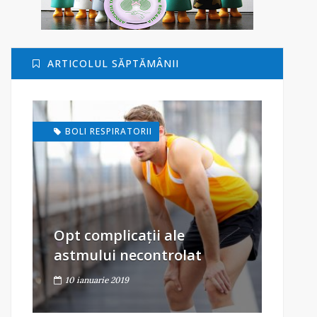
ARTICOLUL SĂPTĂMÂNII
BOLI RESPIRATORII
Opt complicații ale
astmului necontrolat
10 ianuarie 2019