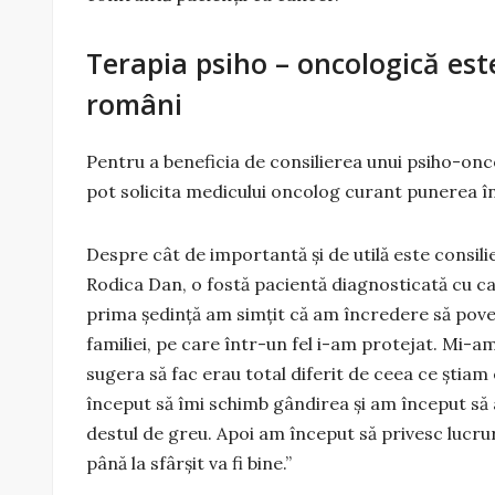
Terapia psiho – oncologică est
români
Pentru a beneficia de consilierea unui psiho-onc
pot solicita medicului oncolog curant punerea în
Despre cât de importantă și de utilă este consil
Rodica Dan, o fostă pacientă diagnosticată cu can
prima ședință am simțit că am încredere să pove
familiei, pe care într-un fel i-am protejat. Mi-am 
sugera să fac erau total diferit de ceea ce știam 
început să îmi schimb gândirea și am început să 
destul de greu. Apoi am început să privesc lucrur
până la sfârșit va fi bine.”