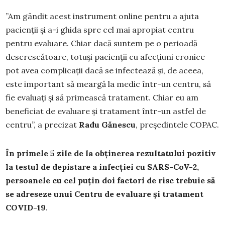
”Am gândit acest instrument online pentru a ajuta
pacienții și a-i ghida spre cel mai apropiat centru
pentru evaluare. Chiar dacă suntem pe o perioadă
descrescătoare, totuși pacienții cu afecțiuni cronice
pot avea complicații dacă se infectează și, de aceea,
este important să meargă la medic într-un centru, să
fie evaluați și să primească tratament. Chiar eu am
beneficiat de evaluare și tratament într-un astfel de
centru”, a precizat
Radu Gănescu
, președintele COPAC.
În primele 5 zile de la obţinerea rezultatului pozitiv
la testul de depistare a infecției cu SARS-CoV-2,
persoanele cu cel puțin doi factori de risc trebuie să
se adreseze unui Centru de evaluare și tratament
COVID-19
.