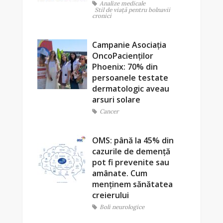
Analize medicale
Stil de viaţă pentru bolnavii
cronici
Campanie Asociația
OncoPacienților
Phoenix: 70% din
persoanele testate
dermatologic aveau
arsuri solare
Cancer
OMS: până la 45% din
cazurile de demență
pot fi prevenite sau
amânate. Cum
menținem sănătatea
creierului
Boli neurologice