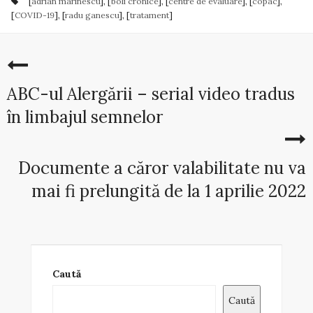
[
adrian marinescu
], [
boli cronice
], [
centre de evaluare
], [
copac
],
[
COVID-19
], [
radu ganescu
], [
tratament
]
ABC-ul Alergării – serial video tradus
în limbajul semnelor
Documente a căror valabilitate nu va
mai fi prelungită de la 1 aprilie 2022
Caută
Caută