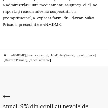
a administrării unui medicament, asigurați-vă că ne
raportați reacția adversă suspectată cu
promptitudine”, a explicat farm. dr. Răzvan Mihai
Prisada, președintele ANMDMR.
[
ANMDMR
], [
medicamente
], [
MedSafetyWeek
], [
monitorizare
],
[
Razvan Prisada
], [
reactii adverse
]
Anual, 9% din copii au nevoie de