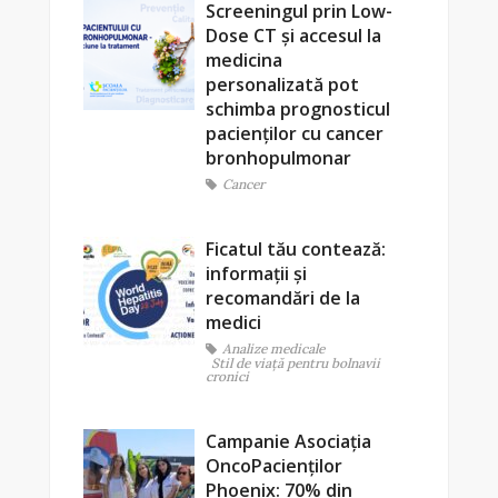
Screeningul prin Low-
Dose CT și accesul la
medicina
personalizată pot
schimba prognosticul
pacienților cu cancer
bronhopulmonar
Cancer
Ficatul tău contează:
informații și
recomandări de la
medici
Analize medicale
Stil de viaţă pentru bolnavii
cronici
Campanie Asociația
OncoPacienților
Phoenix: 70% din