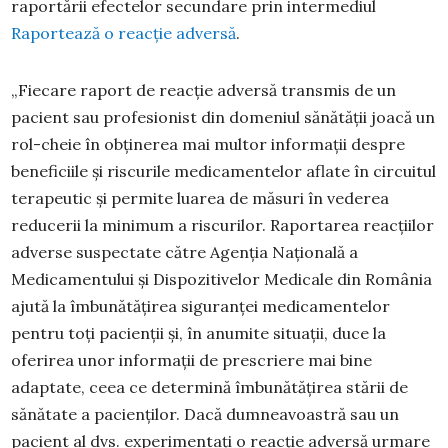
raportării efectelor secundare prin intermediul
Raportează o reacție adversă
.
„Fiecare raport de reacție adversă transmis de un
pacient sau profesionist din domeniul sănătății joacă un
rol-cheie în obținerea mai multor informații despre
beneficiile și riscurile medicamentelor aflate în circuitul
terapeutic și permite luarea de măsuri în vederea
reducerii la minimum a riscurilor. Raportarea reacțiilor
adverse suspectate către Agenția Națională a
Medicamentului și Dispozitivelor Medicale din România
ajută la îmbunătățirea siguranței medicamentelor
pentru toți pacienții și, în anumite situații, duce la
oferirea unor informații de prescriere mai bine
adaptate, ceea ce determină îmbunătățirea stării de
sănătate a pacienților. Dacă dumneavoastră sau un
pacient al dvs. experimentați o reacție adversă urmare