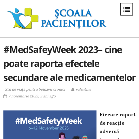
#MedSafeyWeek 2023– cine
poate raporta efectele
secundare ale medicamentelor
Stil de viaţă pentru bolnavii cronici
valentina
7 noiembrie 2023, 3 ani ago
Fiecare raport
de reacție
adversă