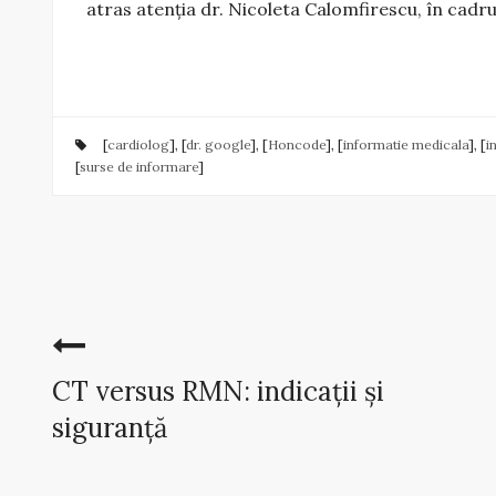
atras atenția dr. Nicoleta Calomfirescu, în cadrul
[
cardiolog
], [
dr. google
], [
Honcode
], [
informatie medicala
], [
i
[
surse de informare
]
CT versus RMN: indicații și
siguranță