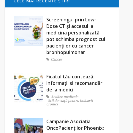
CELE MAI RECENTE ŞTIRI
Screeningul prin Low-
Dose CT și accesul la
medicina personalizată
pot schimba prognosticul
pacienților cu cancer
bronhopulmonar
Cancer
Ficatul tău contează:
informații și recomandări
de la medici
Analize medicale
Stil de viaţă pentru bolnavii
cronici
Campanie Asociația
OncoPacienților Phoenix: