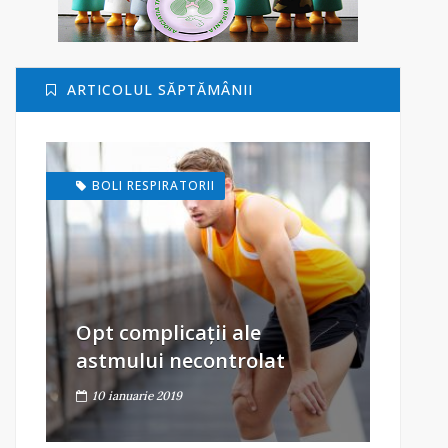
ARTICOLUL SĂPTĂMÂNII
BOLI RESPIRATORII
Opt complicații ale
astmului necontrolat
10 ianuarie 2019