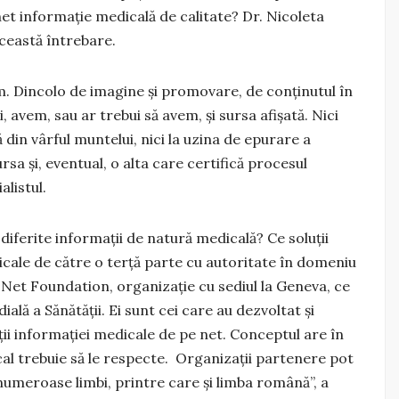
et informație medicală de calitate? Dr. Nicoleta
ceastă întrebare.
m. Dincolo de imagine și promovare, de conținutul în
, avem, sau ar trebui să avem, și sursa afișată. Nici
ă din vârful muntelui, nici la uzina de epurare a
rsa și, eventual, o alta care certifică procesul
alistul.
diferite informații de natură medicală? Ce soluții
icale de către o terță parte cu autoritate în domeniu
e Net Foundation, organizație cu sediul la Geneva, ce
lă a Sănătății. Ei sunt cei care au dezvoltat și
ii informației medicale de pe net. Conceptul are în
cal trebuie să le respecte. Organizații partenere pot
 numeroase limbi, printre care și limba română”, a