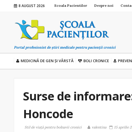
8 AUGUST 2026
Scoala Pacientilor
Despre noi
Conta
Portal profesionist de știri medicale pentru pacienții cronici
MEDICINĂ DE GEN ȘI VÂRSTĂ
BOLI CRONICE
PREVEN
Surse de informare:
Honcode
Stil de viaţă pentru bolnavii cronici
valentina
15 aprilie 