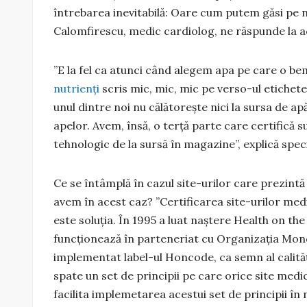
întrebarea inevitabilă: Oare cum putem găsi pe n
Calomfirescu, medic cardiolog, ne răspunde la a
”E la fel ca atunci când alegem apa pe care o be
nutrienți
scris mic, mic, mic pe verso-ul etichetei
unul dintre noi nu călătorește nici la sursa de ap
apelor. Avem, însă, o terță parte care certifică su
tehnologic de la sursă în magazine”, explică speci
Ce se întâmplă în cazul site-urilor care prezintă 
avem în acest caz? ”Certificarea site-urilor med
este soluția. În 1995 a luat naștere Health on th
funcționează în parteneriat cu Organizația Mondia
implementat label-ul Honcode, ca semn al calităț
spate un set de principii pe care orice site medi
facilita implemetarea acestui set de principii în