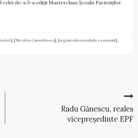
 celei de-a 5-a ediții Masterclass Școala Pacienților.
nternet
], [
Nicoleta Calomfirescu
], [
organizatia mondiala a sanatatii
],
Radu Gănescu, reales
vicepreședinte EPF