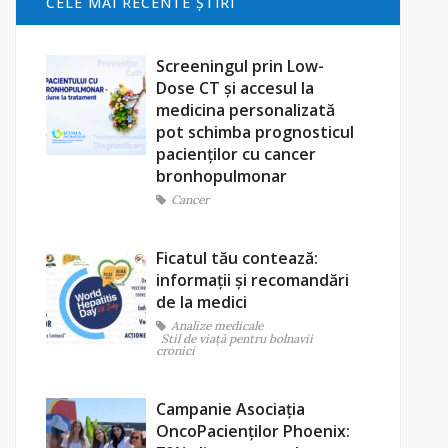
CELE MAI RECENTE ŞTIRI
Screeningul prin Low-
Dose CT și accesul la
medicina personalizată
pot schimba prognosticul
pacienților cu cancer
bronhopulmonar
Cancer
Ficatul tău contează:
informații și recomandări
de la medici
Analize medicale
Stil de viaţă pentru bolnavii
cronici
Campanie Asociația
OncoPacienților Phoenix: