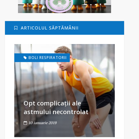
ARTICOLUL SĂPTĂMÂNII
BOLI RESPIRATORII
Opt complicații ale
astmului necontrolat
10 ianuarie 2019