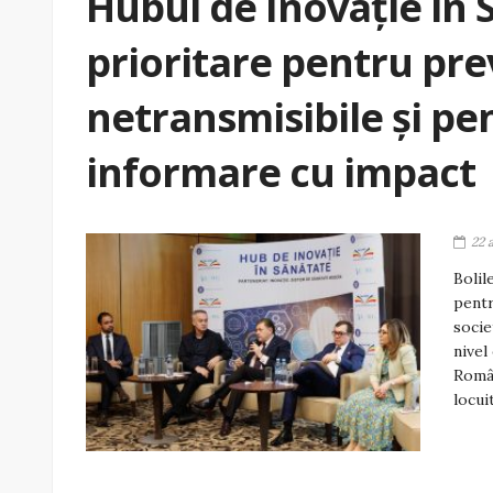
Hubul de Inovație în 
prioritare pentru pre
netransmisibile și pe
informare cu impact
22 
Bolil
pentr
socie
nivel
Român
locui