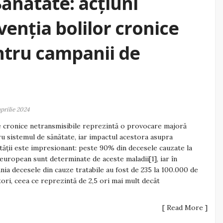
Sănătate: acțiuni
venția bolilor cronice
ntru campanii de
aprilie 2024
e cronice netransmisibile reprezintă o provocare majoră
u sistemul de sănătate, iar impactul acestora asupra
tății este impresionant: peste 90% din decesele cauzate la
 european sunt determinate de aceste maladii[1], iar în
ia decesele din cauze tratabile au fost de 235 la 100.000 de
tori, ceea ce reprezintă de 2,5 ori mai mult decât
[ Read More ]