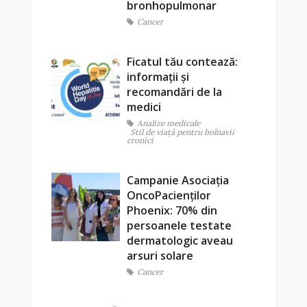
bronhopulmonar
Cancer
Ficatul tău contează:
informații și
recomandări de la
medici
Analize medicale
Stil de viaţă pentru bolnavii
cronici
Campanie Asociația
OncoPacienților
Phoenix: 70% din
persoanele testate
dermatologic aveau
arsuri solare
Cancer