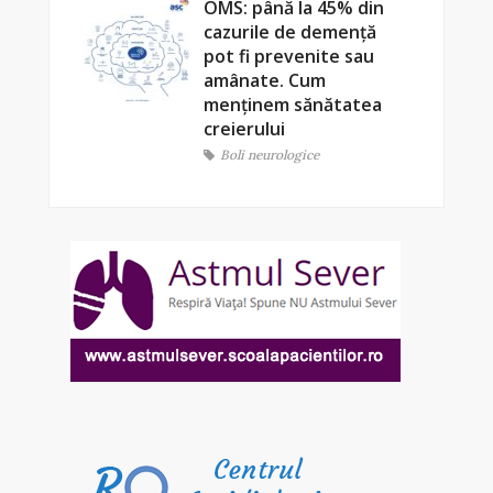
OMS: până la 45% din
cazurile de demență
pot fi prevenite sau
amânate. Cum
menținem sănătatea
creierului
Boli neurologice