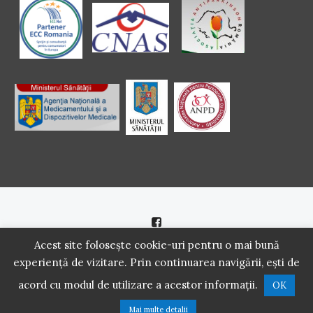
Politică de cookie
|
Politică de confidenţialitate
Acest site folosește cookie-uri pentru o mai bună
experiență de vizitare. Prin continuarea navigării, ești de
2016 - 2021 Copyright. Scoala Pacientilor - QUINN Media SRL.
acord cu modul de utilizare a acestor informații.
OK
Toate drepturile rezervate.
Mai multe detalii