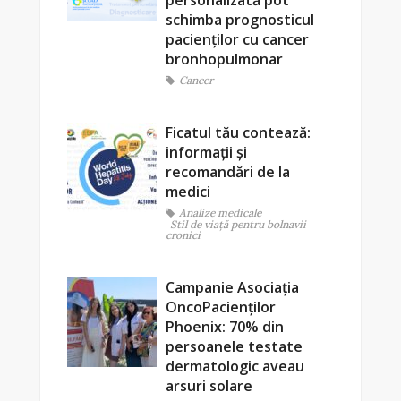
personalizată pot
schimba prognosticul
pacienților cu cancer
bronhopulmonar
Cancer
Ficatul tău contează:
informații și
recomandări de la
medici
Analize medicale
Stil de viaţă pentru bolnavii
cronici
Campanie Asociația
OncoPacienților
Phoenix: 70% din
persoanele testate
dermatologic aveau
arsuri solare