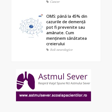
Cancer
OMS: până la 45% din
cazurile de demență
pot fi prevenite sau
amânate. Cum
menținem sănătatea
creierului
Boli neurologice