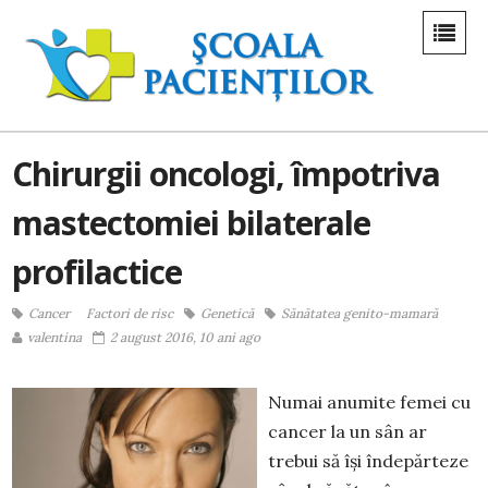
Chirurgii oncologi, împotriva
mastectomiei bilaterale
profilactice
Cancer
Factori de risc
Genetică
Sănătatea genito-mamară
valentina
2 august 2016, 10 ani ago
Numai anumite femei cu
cancer la un sân ar
trebui să își îndepărteze