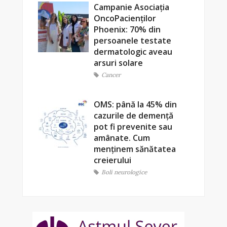
Campanie Asociația
OncoPacienților
Phoenix: 70% din
persoanele testate
dermatologic aveau
arsuri solare
Cancer
OMS: până la 45% din
cazurile de demență
pot fi prevenite sau
amânate. Cum
menținem sănătatea
creierului
Boli neurologice