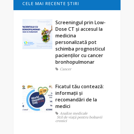
CELE MAI RECENTE ŞTIRI
Screeningul prin Low-
Dose CT și accesul la
medicina
personalizată pot
schimba prognosticul
pacienților cu cancer
bronhopulmonar
Cancer
Ficatul tău contează:
informații și
recomandări de la
medici
Analize medicale
Stil de viaţă pentru bolnavii
cronici