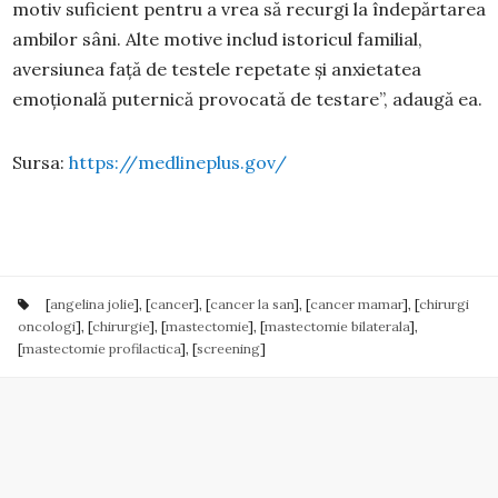
motiv suficient pentru a vrea să recurgi la îndepărtarea
ambilor sâni. Alte motive includ istoricul familial,
aversiunea față de testele repetate și anxietatea
emoțională puternică provocată de testare”, adaugă ea.
Sursa:
https://medlineplus.gov/
[
angelina jolie
], [
cancer
], [
cancer la san
], [
cancer mamar
], [
chirurgi
oncologi
], [
chirurgie
], [
mastectomie
], [
mastectomie bilaterala
],
[
mastectomie profilactica
], [
screening
]