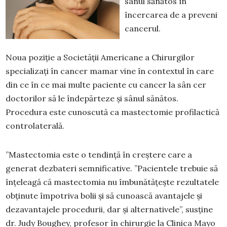
sânul sănătos în
încercarea de a preveni
cancerul.
Noua poziție a Societății Americane a Chirurgilor
specializați în cancer mamar vine în contextul în care
din ce în ce mai multe paciente cu cancer la sân cer
doctorilor să le îndepărteze și sânul sănătos.
Procedura este cunoscută ca mastectomie profilactică
controlaterală.
”Mastectomia este o tendință în creștere care a
generat dezbateri semnificative. ”Pacientele trebuie să
înțeleagă că mastectomia nu îmbunătățește rezultatele
obținute împotriva bolii și să cunoască avantajele și
dezavantajele procedurii, dar și alternativele”, susține
dr. Judy Boughey, profesor în chirurgie la Clinica Mayo