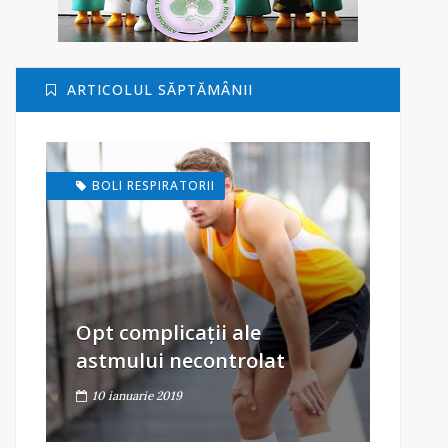
ARTICOLUL SĂPTĂMÂNII
BOLI RESPIRATORII
Opt complicații ale
astmului necontrolat
10 ianuarie 2019