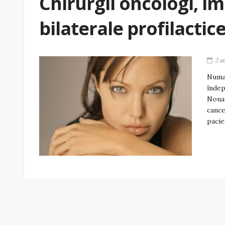
Chirurgii oncologi, î
bilaterale profilactic
2 a
Numai
îndep
Noua 
cance
pacie