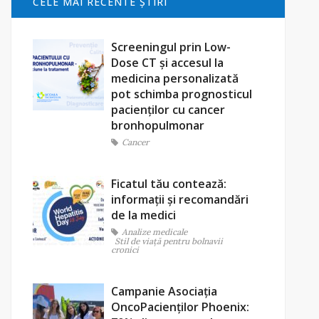
CELE MAI RECENTE ŞTIRI
Screeningul prin Low-
Dose CT și accesul la
medicina personalizată
pot schimba prognosticul
pacienților cu cancer
bronhopulmonar
Cancer
Ficatul tău contează:
informații și recomandări
de la medici
Analize medicale
Stil de viaţă pentru bolnavii
cronici
Campanie Asociația
OncoPacienților Phoenix: