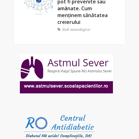
pot fi prevenite sau
amânate. Cum
menținem sănătatea
creierului
Boli neurologice