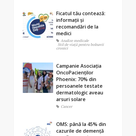
Ficatul tău contează:
informații și
recomandări de la
medici
Analize medicale
Stil de viaţă pentru bolnavii
cronici
Campanie Asociația
OncoPacienților
Phoenix: 70% din
persoanele testate
dermatologic aveau
arsuri solare
Cancer
OMS: până la 45% din
cazurile de demență