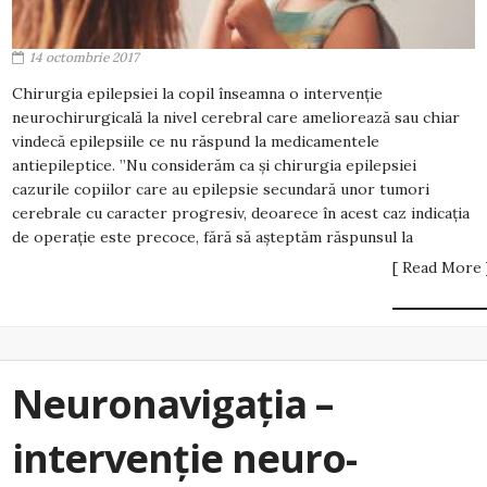
14 octombrie 2017
Chirurgia epilepsiei la copil înseamna o intervenție
neurochirurgicală la nivel cerebral care ameliorează sau chiar
vindecă epilepsiile ce nu răspund la medicamentele
antiepileptice. ”Nu considerăm ca și chirurgia epilepsiei
cazurile copiilor care au epilepsie secundară unor tumori
cerebrale cu caracter progresiv, deoarece în acest caz indicația
de operație este precoce, fără să așteptăm răspunsul la
[ Read More 
Neuronavigaţia –
intervenţie neuro-