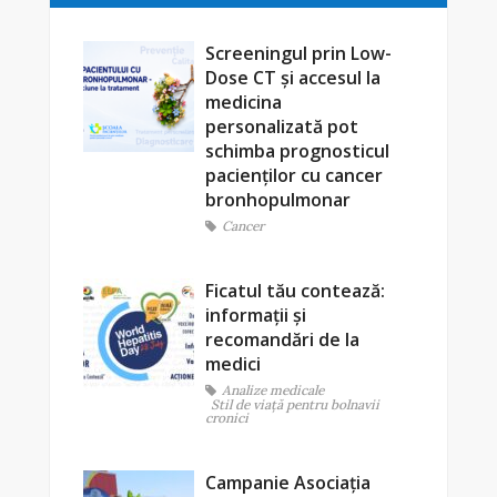
Screeningul prin Low-
Dose CT și accesul la
medicina
personalizată pot
schimba prognosticul
pacienților cu cancer
bronhopulmonar
Cancer
Ficatul tău contează:
informații și
recomandări de la
medici
Analize medicale
Stil de viaţă pentru bolnavii
cronici
Campanie Asociația