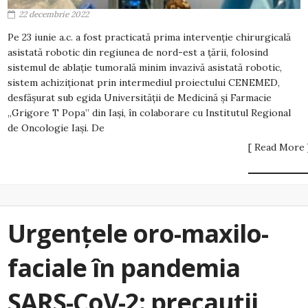
22 decembrie 2022
Pe 23 iunie a.c. a fost practicată prima intervenție chirurgicală
asistată robotic din regiunea de nord-est a țării, folosind
sistemul de ablaţie tumorală minim invazivă asistată robotic,
sistem achiziționat prin intermediul proiectului CENEMED,
desfășurat sub egida Universității de Medicină și Farmacie
„Grigore T Popa” din Iași, în colaborare cu Institutul Regional
de Oncologie Iași. De
[ Read More 
Urgențele oro-maxilo-
faciale în pandemia
SARS-CoV-2: precauții