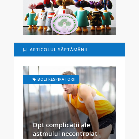
ARTICOLUL SĂPTĂMÂNII
BOLI RESPIRATORII
Opt complicații ale
astmului necontrolat